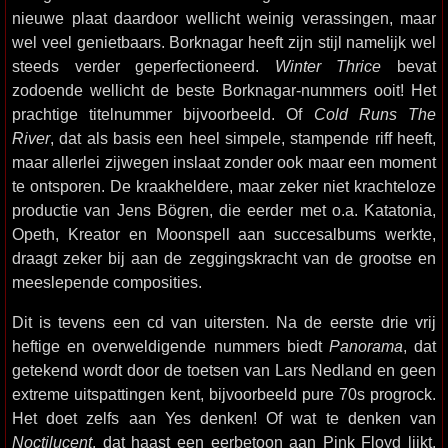
nieuwe plaat daardoor wellicht weinig verassingen, maar
wel veel genietbaars. Borknagar heeft zijn stijl namelijk wel
steeds verder geperfectioneerd.
Winter Thrice
bevat
zodoende wellicht de beste Borknagar-nummers ooit! Het
prachtige titelnummer bijvoorbeeld. Of
Cold Runs The
River
, dat als basis een heel simpele, stampende riff heeft,
maar allerlei zijwegen inslaat zonder ook maar een moment
te ontsporen. De kraakheldere, maar zeker niet krachteloze
productie van Jens Bögren, die eerder met o.a. Katatonia,
Opeth, Kreator en Moonspell aan succesalbums werkte,
draagt zeker bij aan de zeggingskracht van de grootse en
meeslepende composities.
Dit is tevens een cd van uitersten. Na de eerste drie vrij
heftige en overweldigende nummers biedt
Panorama
, dat
getekend wordt door de toetsen van Lars Nedland en geen
extreme uitspattingen kent, bijvoorbeeld pure 70s progrock.
Het doet zelfs aan Yes denken! Of wat te denken van
Noctilucent
, dat haast een eerbetoon aan Pink Floyd lijkt.