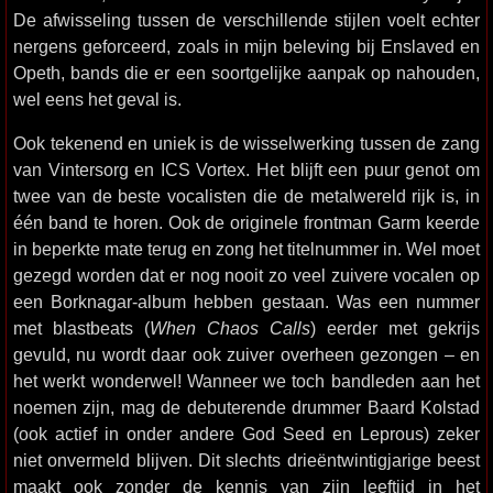
De afwisseling tussen de verschillende stijlen voelt echter
nergens geforceerd, zoals in mijn beleving bij Enslaved en
Opeth, bands die er een soortgelijke aanpak op nahouden,
wel eens het geval is.
Ook tekenend en uniek is de wisselwerking tussen de zang
van Vintersorg en ICS Vortex. Het blijft een puur genot om
twee van de beste vocalisten die de metalwereld rijk is, in
één band te horen. Ook de originele frontman Garm keerde
in beperkte mate terug en zong het titelnummer in. Wel moet
gezegd worden dat er nog nooit zo veel zuivere vocalen op
een Borknagar-album hebben gestaan. Was een nummer
met blastbeats (
When Chaos Calls
) eerder met gekrijs
gevuld, nu wordt daar ook zuiver overheen gezongen – en
het werkt wonderwel! Wanneer we toch bandleden aan het
noemen zijn, mag de debuterende drummer Baard Kolstad
(ook actief in onder andere God Seed en Leprous) zeker
niet onvermeld blijven. Dit slechts drieëntwintigjarige beest
maakt ook zonder de kennis van zijn leeftijd in het