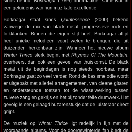
sinds debuut
Borknagar
(1996) doormaakte, samenvat in
een getuigenis van hun muzikale excellentie.
Borknagar staat sinds
Quintessence
(2000) bekend
vanwege de mix van black metal, progressieve rock en
folkklanken. Binnen die eigen stijl heeft Borknagar altijd
heel unieke melodieën voort weten te brengen, die uit
duizenden herkenbaar zijn. Wanneer het nieuwe album
Winter Thrice
sterk begint met
Rhymes Of The Mountain
,
overheerst dan ook een gevoel van thuiskomst. De black
metal uit de begindagen is nog steeds hoorbaar, maar
Borknagar gaat zo veel verder. Rond de basismelodie wordt
er uitgepakt met allerlei arrangementen, van cleane gitaren
en ondersteunde toetsen tot de wisselwerking tussen
zuivere zang en gekrijs en het bijzonder felle drumwerk. Het
gevolg is een gelaagd huzarenstukje dat de luisteraar direct
grijpt.
De muziek op
Winter Thrice
ligt redelijk in lijn met de
voorgaande albums. Voor de doorgewinterde fan biedt de