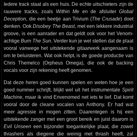
Iedere track staat als een huis. De echte uitschieters zijn de
rauwere tracks, zoals
Within Me
en de afsluiter
Global
Deception
, die een beetje aan Trivium (
The Crusade
) doet
denken. Ook
Disobey The Beast
, met een lekkere industrial
groove, is een aanrader en dat geldt ook voor het Venom-
achtige
Burn The Sun
. Verder kun je wel stellen dat de plaat
vooral vanwege het uitstekende gitaarwerk aangenaam is
om te beluisteren. Wat ook helpt, is de goede productie van
Chris Themelco (Orpheus Omega), die ook de backing
vocals voor zijn rekening heeft genomen.
Dat deze heren goed kunnen spelen en weten hoe je een
goed nummer schrijft, blijkt wel uit het instrumentale
Spirit
Machine
, maar ik vind Envenomed net iets te lief. Dat komt
vooral door de cleane vocalen van Anthony. Er had wat
meer agressie in mogen zitten. Daarentegen is hij een
uitstekende zanger met een groot bereik en juist daarom is
Evil Unseen
een bijzonder toegankelijke plaat, die zowel
thrashers als diegene die weinig met thrash heeft, zal