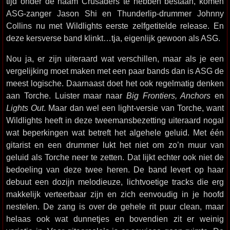
tijd onder de naam Crusaders te hebben bestaan, komen
ASG-zanger Jason Shi en Thunderlip-drummer Johnny
Collins nu met Wildlights eerste zelfgetitelde release. En
deze kersverse band klinkt…tja, eigenlijk gewoon als ASG.
Nou ja, er zijn uiteraard wat verschillen, maar als je een
vergelijking moet maken met een paar bands dan is ASG de
meest logische. Daarnaast doet het ook regelmatig denken
aan Torche. Luister maar naar
Big Frontiers, Anchors
en
Lights Out
. Maar dan wel een light-versie van Torche, want
Wildlights heeft in deze tweemansbezetting uiteraard nogal
wat beperkingen wat betreft het algehele geluid. Met één
gitarist en een drummer lukt het niet om zo’n muur van
geluid als Torche neer te zetten. Dat lijkt echter ook niet de
bedoeling van deze twee heren. De band levert op haar
debuut een dozijn melodieuze, lichtvoetige tracks die erg
makkelijk verteerbaar zijn en zich eenvoudig in je hoofd
nestelen. De zang is over de gehele rit puur clean, maar
helaas ook wat dunnetjes en bovendien zit er weinig