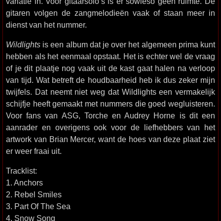
variatie in. Voor gitaarsolo’s is er sowieso geen ruimte. De
gitaren volgen de zangmelodieën vaak of staan meer in
dienst van het nummer.
Wildlights
is een album dat je over het algemeen prima kunt
hebben als het eenmaal opstaat. Het is echter wel de vraag
of je dit plaatje nog vaak uit de kast gaat halen na verloop
van tijd. Wat betreft de houdbaarheid heb ik dus zeker mijn
twijfels. Dat neemt niet weg dat Wildlights een vermakelijk
schijfje heeft gemaakt met nummers die goed wegluisteren.
Voor fans van ASG, Torche en Audrey Horne is dit een
aanrader en overigens ook voor de liefhebbers van het
artwork van Brian Mercer, want de hoes van deze plaat ziet
er weer fraai uit.
Tracklist:
1. Anchors
2. Rebel Smiles
3. Part Of The Sea
4. Snow Song