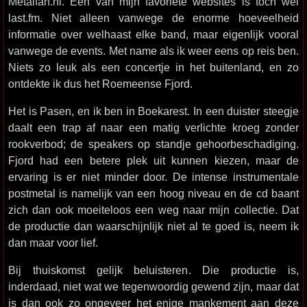
Metalfan.nl. Eén van mijn favoriete websites is toch wel
last.fm. Niet alleen vanwege de enorme hoeveelheid
informatie over welhaast elke band, maar eigenlijk vooral
vanwege de events. Met name als ik weer eens op reis ben.
Niets zo leuk als een concertje in het buitenland, en zo
ontdekte ik dus het Roemeense Fjord.
Het is Pasen, en ik ben in Boekarest. In een duister steegje
daalt een trap af naar een matig verlichte kroeg zonder
rookverbod; de speakers op standje gehoorbeschadiging.
Fjord had een betere plek uit kunnen kiezen, maar de
ervaring is er niet minder door. De intense instrumentale
postmetal is namelijk van een hoog niveau en de cd baant
zich dan ook moeiteloos een weg naar mijn collectie. Dat
de productie dan waarschijnlijk niet al te goed is, neem ik
dan maar voor lief.
Bij thuiskomst gelijk beluisteren. Die productie is,
inderdaad, niet wat we tegenwoordig gewend zijn, maar dat
is dan ook zo ongeveer het enige mankement aan deze