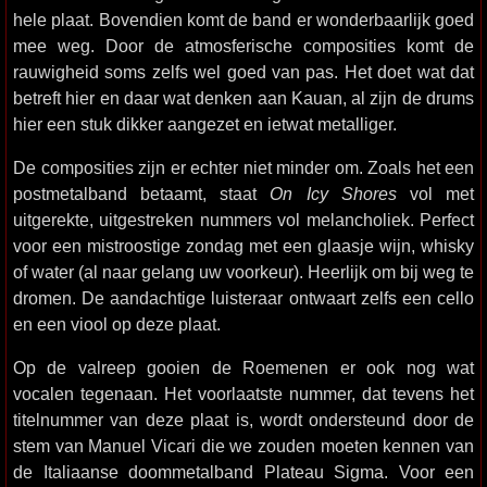
hele plaat. Bovendien komt de band er wonderbaarlijk goed
mee weg. Door de atmosferische composities komt de
rauwigheid soms zelfs wel goed van pas. Het doet wat dat
betreft hier en daar wat denken aan Kauan, al zijn de drums
hier een stuk dikker aangezet en ietwat metalliger.
De composities zijn er echter niet minder om. Zoals het een
postmetalband betaamt, staat
On Icy Shores
vol met
uitgerekte, uitgestreken nummers vol melancholiek. Perfect
voor een mistroostige zondag met een glaasje wijn, whisky
of water (al naar gelang uw voorkeur). Heerlijk om bij weg te
dromen. De aandachtige luisteraar ontwaart zelfs een cello
en een viool op deze plaat.
Op de valreep gooien de Roemenen er ook nog wat
vocalen tegenaan. Het voorlaatste nummer, dat tevens het
titelnummer van deze plaat is, wordt ondersteund door de
stem van Manuel Vicari die we zouden moeten kennen van
de Italiaanse doommetalband Plateau Sigma. Voor een