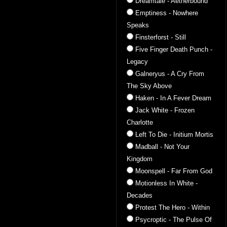
Dreamtale - Aetherbound
Emptiness - Nowhere
Speaks
Finsterforst - Still
Five Finger Death Punch -
Legacy
Galneryus - A Cry From
The Sky Above
Haken - In A Fever Dream
Jack White - Frozen
Charlotte
Left To Die - Initium Mortis
Madball - Not Your
Kingdom
Moonspell - Far From God
Motionless In White -
Decades
Protest The Hero - Within
Psycroptic - The Pulse Of