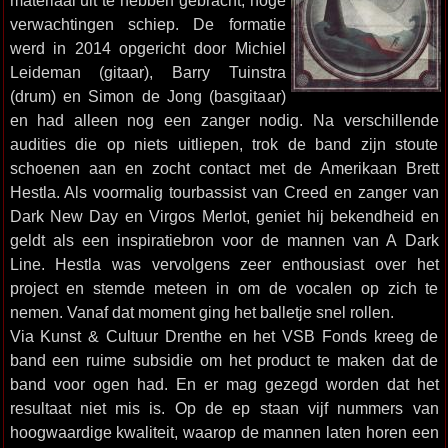
materiaal uit te hebben gebracht, hoge
verwachtingen schiep. De formatie
werd in 2014 opgericht door Michiel
Leideman (gitaar), Barry Tuinstra
(drum) en Simon de Jong (basgitaar)
en had alleen nog een zanger nodig. Na verschillende
audities die op niets uitliepen, trok de band zijn stoute
schoenen aan en zocht contact met de Amerikaan Brett
Hestla. Als voormalig tourbassist van Creed en zanger van
Dark New Day en Virgos Merlot, geniet hij bekendheid en
geldt als een inspiratiebron voor de mannen van A Dark
Line. Hestla was vervolgens zeer enthousiast over het
project en stemde meteen in om de vocalen op zich te
nemen. Vanaf dat moment ging het balletje snel rollen.
Via Kunst & Cultuur Drenthe en het VSB Fonds kreeg de
band een ruime subsidie om het product te maken dat de
band voor ogen had. En er mag gezegd worden dat het
resultaat niet mis is. Op de ep staan vijf nummers van
hoogwaardige kwaliteit, waarop de mannen laten horen een