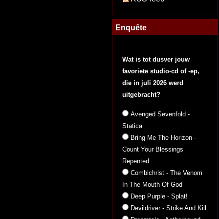
Enquête
Wat is tot dusver jouw
favoriete studio-cd of -ep,
die in juli 2026 werd
uitgebracht?
Avenged Sevenfold -
Statica
Bring Me The Horizon -
Count Your Blessings
Repented
Combichrist - The Venom
In The Mouth Of God
Deep Purple - Splat!
Devildriver - Strike And Kill