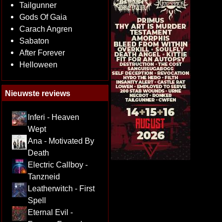
Tailgunner
Gods Of Gaia
Carach Angren
Sabaton
After Forever
Helloween
Nieuwste reviews
Inferi - Heaven
Wept
Ana - Motivated By
Death
Electric Callboy -
Tanzneid
Leatherwitch - First
Spell
Eternal Evil -