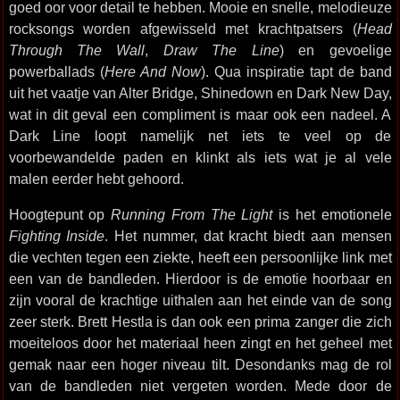
goed oor voor detail te hebben. Mooie en snelle, melodieuze
rocksongs worden afgewisseld met krachtpatsers (
Head
Through The Wall
,
Draw The Line
) en gevoelige
powerballads (
Here And Now
). Qua inspiratie tapt de band
uit het vaatje van Alter Bridge, Shinedown en Dark New Day,
wat in dit geval een compliment is maar ook een nadeel. A
Dark Line loopt namelijk net iets te veel op de
voorbewandelde paden en klinkt als iets wat je al vele
malen eerder hebt gehoord.
Hoogtepunt op
Running From The Light
is het emotionele
Fighting Inside
. Het nummer, dat kracht biedt aan mensen
die vechten tegen een ziekte, heeft een persoonlijke link met
een van de bandleden. Hierdoor is de emotie hoorbaar en
zijn vooral de krachtige uithalen aan het einde van de song
zeer sterk. Brett Hestla is dan ook een prima zanger die zich
moeiteloos door het materiaal heen zingt en het geheel met
gemak naar een hoger niveau tilt. Desondanks mag de rol
van de bandleden niet vergeten worden. Mede door de