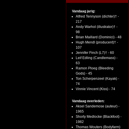
Vandaag jarig:
Alfred Tennyson (dichter)† -
217
Andy Warhol (illustrator)† -
98
Brian Maillard (Dominici) - 48
Hugh Mendl (producent)† -
107
Jennifer Finch (L7)† - 60
Leif Edling (Candlemass) -
63
Ramon Ploeg (Bleeding
Gods) - 45
Ton Scherpenzeel (Kayak) -
74
Vinnie Vincent (Kiss) - 74
Vandaag overleden:
Aksel Sandemose (auteur) -
1965
Shorty Medlocke (Blackfoot) -
1982
Thomas Wouters (Bodyfarm)