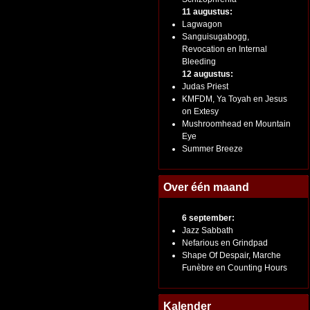
11 augustus:
Lagwagon
Sanguisugabogg,
Revocation en Internal
Bleeding
12 augustus:
Judas Priest
KMFDM, Ya Toyah en Jesus
on Extesy
Mushroomhead en Mountain
Eye
Summer Breeze
Over één maand
6 september:
Jazz Sabbath
Nefarious en Grindpad
Shape Of Despair, Marche
Funèbre en Counting Hours
Kalender