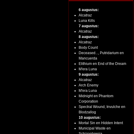
6 augustus:
Alcatraz
Luna Kills
7 augustus:
Alcatraz
8 augustus:
Alcatraz
Body Count
Deceased..., Putridarium en
Mancuerda
Elithium en End of the Dream
M'era Luna
9 augustus:
Alcatraz
Arch Enemy
M'era Luna
Midnight en Phantom
Corporation
Spectral Wound, Invulche en
Blodzallog
10 augustus:
Mortal Sin en Hidden Intent
Municipal Waste en
Schizophrenia