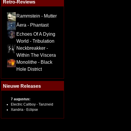
Retro-Reviews
Rammstein - Mutter
Äera - Phantast
Echoes Of A Dying
World - Tribulation
Neckbreakker -
Within The Viscera
Monolithe - Black
Hole District
Nieuwe Releases
7 augustus:
Electric Callboy - Tanzneid
Xandria - Eclipse