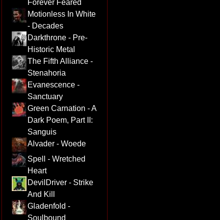
Forever Feared
Motionless In White
- Decades
Darkthrone - Pre-
Historic Metal
The Fifth Alliance -
Stenahoria
Evanescence -
Sanctuary
Green Carnation - A
Dark Poem, Part II:
Sanguis
Alvader - Woede
Spell - Wretched
Heart
DevilDriver - Strike
And Kill
Gladenfold -
Soulbound