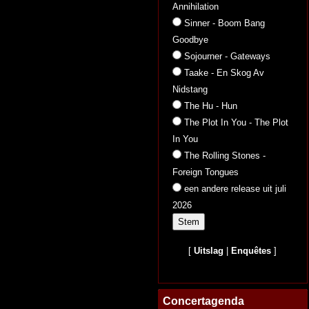
Annihilation
Sinner - Boom Bang
Goodbye
Sojourner - Gateways
Taake - En Skog Av
Nidstang
The Hu - Hun
The Plot In You - The Plot
In You
The Rolling Stones -
Foreign Tongues
een andere release uit juli
2026
[
Uitslag
|
Enquêtes
]
Concertagenda