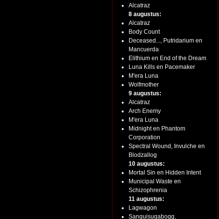
Alcatraz
8 augustus:
Alcatraz
Body Count
Deceased..., Putridarium en
Mancuerda
Elithium en End of the Dream
Luna Kills en Pacemaker
M'era Luna
Wolfmother
9 augustus:
Alcatraz
Arch Enemy
M'era Luna
Midnight en Phantom
Corporation
Spectral Wound, Invulche en
Blodzallog
10 augustus:
Mortal Sin en Hidden Intent
Municipal Waste en
Schizophrenia
11 augustus:
Lagwagon
Sanguisugabogg,