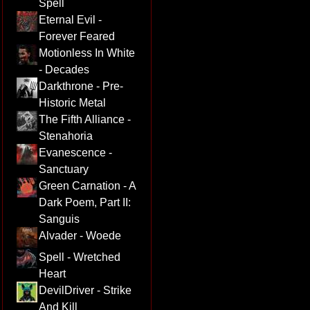
Spell
Eternal Evil -
Forever Feared
Motionless In White
- Decades
Darkthrone - Pre-
Historic Metal
The Fifth Alliance -
Stenahoria
Evanescence -
Sanctuary
Green Carnation - A
Dark Poem, Part II:
Sanguis
Alvader - Woede
Spell - Wretched
Heart
DevilDriver - Strike
And Kill