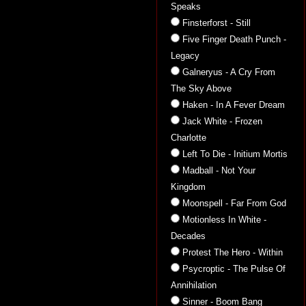
Speaks
Finsterforst - Still
Five Finger Death Punch -
Legacy
Galneryus - A Cry From
The Sky Above
Haken - In A Fever Dream
Jack White - Frozen
Charlotte
Left To Die - Initium Mortis
Madball - Not Your
Kingdom
Moonspell - Far From God
Motionless In White -
Decades
Protest The Hero - Within
Psycroptic - The Pulse Of
Annihilation
Sinner - Boom Bang