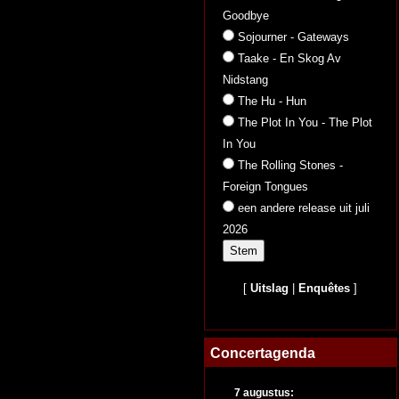
Goodbye
Sojourner - Gateways
Taake - En Skog Av
Nidstang
The Hu - Hun
The Plot In You - The Plot
In You
The Rolling Stones -
Foreign Tongues
een andere release uit juli
2026
[
Uitslag
|
Enquêtes
]
Concertagenda
7 augustus: