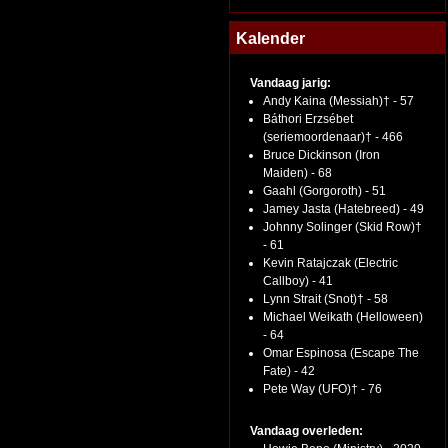
Kalender
Vandaag jarig:
Andy Kaina (Messiah)† - 57
Báthori Erzsébet
(seriemoordenaar)† - 466
Bruce Dickinson (Iron
Maiden) - 68
Gaahl (Gorgoroth) - 51
Jamey Jasta (Hatebreed) - 49
Johnny Solinger (Skid Row)†
- 61
Kevin Ratajczak (Electric
Callboy) - 41
Lynn Strait (Snot)† - 58
Michael Weikath (Helloween)
- 64
Omar Espinosa (Escape The
Fate) - 42
Pete Way (UFO)† - 76
Vandaag overleden: