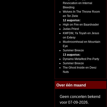
Revocation en Internal
Bleeding
Wolves In The Throne Room
en Ter Ziele
12 augustus:
High on Fire en Baardvader
Judas Priest
KMFDM, Ya Toyah en Jesus
on Extesy
Mushroomhead en Mountain
Eye
Summer Breeze
13 augustus:
Dynamo Metalfest Pre-Party
Summer Breeze
The Ghost Inside en Deez
Nuts
Over één maand
Geen concerten bekend
voor 07-09-2026.