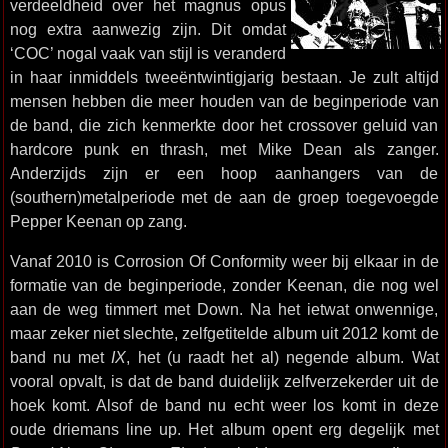
verdeeldheid over het magnus opus
nog extra aanwezig zijn. Dit omdat
‘COC’ nogal vaak van stijl is veranderd
in haar inmiddels tweeëntwintigjarig bestaan. Je zult altijd
mensen hebben die meer houden van de beginperiode van
de band, die zich kenmerkte door het crossover geluid van
hardcore punk en thrash, met Mike Dean als zanger.
Anderzijds zijn er een hoop aanhangers van de
(southern)metalperiode met de aan de groep toegevoegde
Pepper Keenan op zang.
Vanaf 2010 is Corrosion Of Conformity weer bij elkaar in de
formatie van de beginperiode, zonder Keenan, die nog wel
aan de weg timmert met Down. Na het ietwat onwennige,
maar zeker niet slechte, zelfgetitelde album uit 2012 komt de
band nu met
IX
, het (u raadt het al) negende album. Wat
vooral opvalt, is dat de band duidelijk zelfverzekerder uit de
hoek komt. Alsof de band nu echt weer los komt in deze
oude driemans line up. Het album opent erg degelijk met