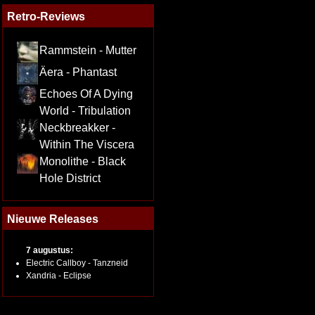
Retro-Reviews
Rammstein - Mutter
Äera - Phantast
Echoes Of A Dying
World - Tribulation
Neckbreakker -
Within The Viscera
Monolithe - Black
Hole District
Nieuwe Releases
7 augustus:
Electric Callboy - Tanzneid
Xandria - Eclipse