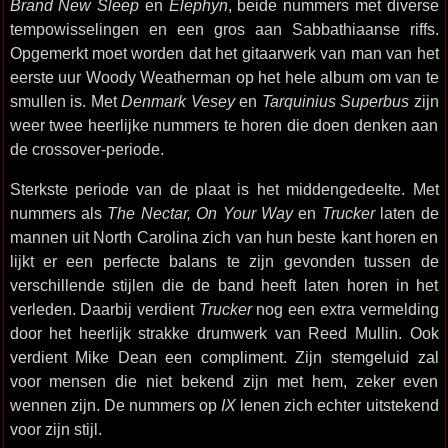
Brand New Sleep
en
Elephyn
, beide nummers met diverse
tempowisselingen en een gros aan Sabbathiaanse riffs.
Opgemerkt moet worden dat het gitaarwerk van man van het
eerste uur Woody Weatherman op het hele album om van te
smullen is. Met
Denmark Vesey
en
Tarquinius Superbus
zijn
weer twee heerlijke nummers te horen die doen denken aan
de crossover-periode.
Sterkste periode van de plaat is het middengedeelte. Met
nummers als
The Nectar, On Your Way
en
Trucker
laten de
mannen uit North Carolina zich van hun beste kant horen en
lijkt er een perfecte balans te zijn gevonden tussen de
verschillende stijlen die de band heeft laten horen in het
verleden. Daarbij verdient
Trucker
nog een extra vermelding
door het heerlijk strakke drumwerk van Reed Mullin. Ook
verdient Mike Dean een compliment. Zijn stemgeluid zal
voor mensen die niet bekend zijn met hem, zeker even
wennen zijn. De nummers op
IX
lenen zich echter uitstekend
voor zijn stijl.