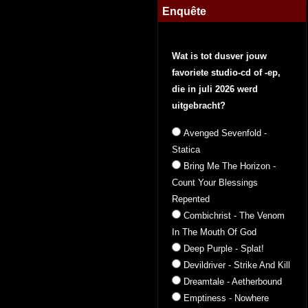
Enquête
Wat is tot dusver jouw
favoriete studio-cd of -ep,
die in juli 2026 werd
uitgebracht?
Avenged Sevenfold -
Statica
Bring Me The Horizon -
Count Your Blessings
Repented
Combichrist - The Venom
In The Mouth Of God
Deep Purple - Splat!
Devildriver - Strike And Kill
Dreamtale - Aetherbound
Emptiness - Nowhere