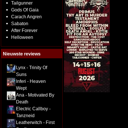
Tailgunner
Gods Of Gaia
Carach Angren
Sabaton
After Forever
Helloween
Nieuwste reviews
Lynx - Trinity Of
Suns
Inferi - Heaven
Wept
Ana - Motivated By
Death
Electric Callboy -
Tanzneid
Leatherwitch - First