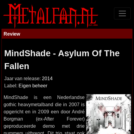
Review
MindShade - Asylum Of The
Fallen
Jaar van release:
2014
Label:
Eigen beheer
MindShade is een Nederlandse
gothic heavymetalband die in 2007 is
opgericht en in 2009 een door André
Borgman (ex-After Forever)
geproduceerde demo met drie
nummers uitbrengt. Dit trio staat ook