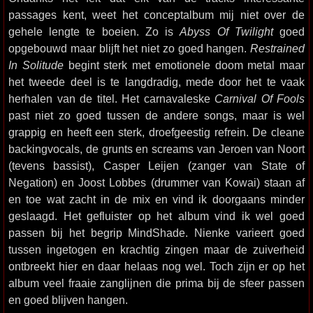
passages kent, weet het conceptalbum mij niet over de
gehele lengte te boeien. Zo is
Abyss Of Twilight
goed
opgebouwd maar blijft het niet zo goed hangen.
Restrained
In Solitude
begint sterk met emotionele doom metal maar
het tweede deel is te langdradig, mede door het te vaak
herhalen van de titel. Het carnavaleske
Carnival Of Fools
past niet zo goed tussen de andere songs, maar is wel
grappig en heeft een sterk, droefgeestig refrein. De cleane
backingvocals, de grunts en screams van Jeroen van Noort
(tevens bassist), Casper Leijen (zanger van State of
Negation) en Joost Lobbes (drummer van Kowai) staan af
en toe wat zacht in de mix en vind ik doorgaans minder
geslaagd. Het gefluister op het album vind ik wel goed
passen bij het begrip MindShade. Nienke varieert goed
tussen ingetogen en krachtig zingen maar de zuiverheid
ontbreekt hier en daar helaas nog wel. Toch zijn er op het
album veel fraaie zanglijnen die prima bij de sfeer passen
en goed blijven hangen.