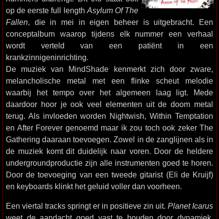
op de eerste full length
Asylum Of The
Fallen
, die in mei in eigen beheer is uitgebracht. Een
conceptalbum waarop tijdens elk nummer een verhaal
wordt verteld van een patiënt in een
krankzinnigeninrichting.
De muziek van MindShade kenmerkt zich door zware,
melancholische metal met een flinke scheut melodie
waarbij het tempo over het algemeen laag ligt. Mede
daardoor hoor je ook veel elementen uit de doom metal
terug. Als invloeden worden Nightwish, Within Temptation
en After Forever genoemd maar ik zou toch ook zeker The
Gathering daaraan toevoegen. Zowel in de zanglijnen als in
de muziek komt dit duidelijk naar voren. Door de heldere
undergroundproductie zijn alle instrumenten goed te horen.
Door de toevoeging van een tweede gitarist (Eli de Kruijf)
en keyboards klinkt het geluid voller dan voorheen.
Een viertal tracks springt er in positieve zin uit.
Planet Icarus
weet de aandacht goed vast te houden door dynamiek,