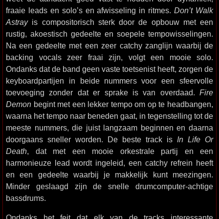
fraaie leads en solo’s en afwisseling in ritmes.
Don’t Walk
Astray
is compositorisch sterk door de opbouw met een
rustig, akoestisch gedeelte en soepele tempowisselingen.
Na een gedeelte met een zeer catchy zanglijn waarbij de
backing vocals zeer fraai zijn, volgt een mooie solo.
Ondanks dat de band geen vaste toetsenist heeft, zorgen de
keyboardpartijen in beide nummers voor een sfeervolle
toevoeging zonder dat er sprake is van overdaad.
Fire
Demon
begint met een lekker tempo om op te headbangen,
waarna het tempo naar beneden gaat, in tegenstelling tot de
meeste nummers, die juist langzaam beginnen en daarna
doorgaans sneller worden. De beste track is
In Life Or
Death
, dat met een mooie orkestrale partij en een
harmonieuze lead wordt ingeleid, een catchy refrein heeft
en een gedeelte waarbij je makkelijk kunt meezingen.
Minder geslaagd zijn de snelle drumcomputer-achtige
bassdrums.
Ondanks het feit dat elk van de tracks interessante