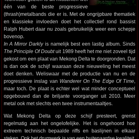
één van de beste progressieve
(thrash)metalbands die er is. Met de ongrijpbare thematiek
en klassieke invloeden doet het collectief rond bassist
Ralph Hubert daar nu zoals gebruikelijk weer een schepje
bovenop.
In A Mirror Darkly
is namelijk best een lastig album. Sinds
The Principle Of Doubt
uit 1989 heeft het me niet zoveel tijd
gekost om een plaat van Mekong Delta te doorgronden. Dat
is dan ook de schijf waaraan deze nieuweling het meest
doet denken. Weliswaar met de productie van nu en de
progressieve inslag van
Wanderer On The Edge Of Time
,
maar toch. De plaat is echter wel wat minder conceptueel
opgebouwd dan de briljante voorganger uit 2010. Meer
metal ook met slechts een twee instrumentaaltjes.
Wat Mekong Delta op deze schijf presteert, grenst
regelmatig aan het ongelofelijke. Het is ongehoord hoe
extreem technisch bepaalde riffs en baslijnen in elkaar
steken. Ook het drumwerk is van een buitenaardse kwaliteit.