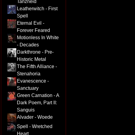
Tanzneid
Leatherwitch - First
Spell
Eternal Evil -
Forever Feared
Motionless In White
- Decades
Darkthrone - Pre-
Historic Metal
The Fifth Alliance -
Stenahoria
Evanescence -
Sanctuary
Green Carnation - A
Dark Poem, Part II:
Sanguis
Alvader - Woede
Spell - Wretched
Heart