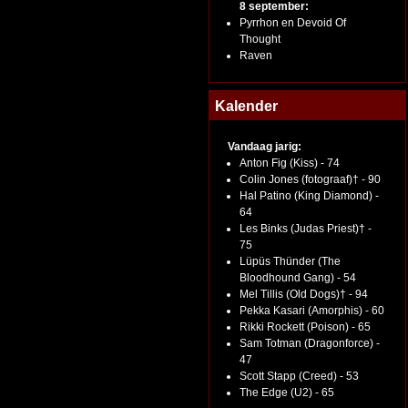
8 september:
Pyrrhon en Devoid Of
Thought
Raven
Kalender
Vandaag jarig:
Anton Fig (Kiss) - 74
Colin Jones (fotograaf)† - 90
Hal Patino (King Diamond) -
64
Les Binks (Judas Priest)† -
75
Lüpüs Thünder (The
Bloodhound Gang) - 54
Mel Tillis (Old Dogs)† - 94
Pekka Kasari (Amorphis) - 60
Rikki Rockett (Poison) - 65
Sam Totman (Dragonforce) -
47
Scott Stapp (Creed) - 53
The Edge (U2) - 65