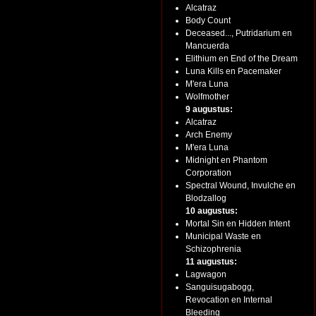
Alcatraz
Body Count
Deceased..., Putridarium en
Mancuerda
Elithium en End of the Dream
Luna Kills en Pacemaker
M'era Luna
Wolfmother
9 augustus:
Alcatraz
Arch Enemy
M'era Luna
Midnight en Phantom
Corporation
Spectral Wound, Invulche en
Blodzallog
10 augustus:
Mortal Sin en Hidden Intent
Municipal Waste en
Schizophrenia
11 augustus:
Lagwagon
Sanguisugabogg,
Revocation en Internal
Bleeding