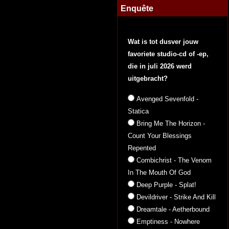
Enquête
Wat is tot dusver jouw
favoriete studio-cd of -ep,
die in juli 2026 werd
uitgebracht?
Avenged Sevenfold -
Statica
Bring Me The Horizon -
Count Your Blessings
Repented
Combichrist - The Venom
In The Mouth Of God
Deep Purple - Splat!
Devildriver - Strike And Kill
Dreamtale - Aetherbound
Emptiness - Nowhere