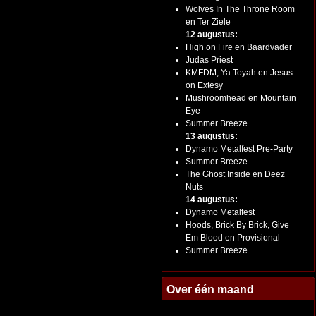
Wolves In The Throne Room
en Ter Ziele
12 augustus:
High on Fire en Baardvader
Judas Priest
KMFDM, Ya Toyah en Jesus
on Extesy
Mushroomhead en Mountain
Eye
Summer Breeze
13 augustus:
Dynamo Metalfest Pre-Party
Summer Breeze
The Ghost Inside en Deez
Nuts
14 augustus:
Dynamo Metalfest
Hoods, Brick By Brick, Give
Em Blood en Provisional
Summer Breeze
Over één maand