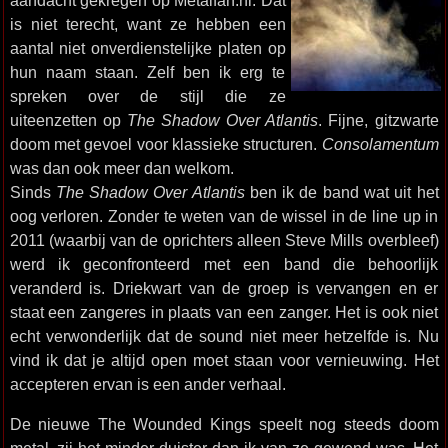
aandacht gekregen op Metalfan.nl. Dat
is niet terecht, want ze hebben een
aantal niet onverdienstelijke platen op
hun naam staan. Zelf ben ik erg te
spreken over de stijl die ze
uiteenzetten op
The Shadow Over Atlantis
. Fijne, gitzwarte
doom met gevoel voor klassieke structuren.
Consolamentum
was dan ook meer dan welkom.
Sinds
The Shadow Over Atlantis
ben ik de band wat uit het
oog verloren. Zonder te weten van de wissel in de line up in
2011 (waarbij van de oprichters alleen Steve Mills overbleef)
werd ik geconfronteerd met een band die behoorlijk
veranderd is. Driekwart van de groep is vervangen en er
staat een zangeres in plaats van een zanger. Het is ook niet
echt verwonderlijk dat de sound niet meer hetzelfde is. Nu
vind ik dat je altijd open moet staan voor vernieuwing. Het
accepteren ervan is een ander verhaal.
De nieuwe The Wounded Kings speelt nog steeds doom