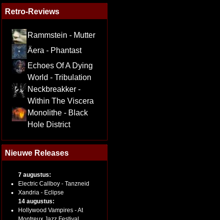
Retro-Reviews
Rammstein - Mutter
Äera - Phantast
Echoes Of A Dying
World - Tribulation
Neckbreakker -
Within The Viscera
Monolithe - Black
Hole District
Nieuwe Releases
7 augustus:
Electric Callboy - Tanzneid
Xandria - Eclipse
14 augustus:
Hollywood Vampires - At
Montreux Jazz Festival