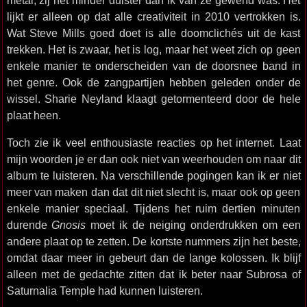
metal, zij het minder duister dan ik van ze gewend was. Het
lijkt er alleen op dat alle creativiteit in 2010 vertrokken is.
Wat Steve Mills goed doet is alle doomclichés uit de kast
trekken. Het is zwaar, het is log, maar het weet zich op geen
enkele manier te onderscheiden van de doorsnee band in
het genre. Ook de zangpartijen hebben geleden onder de
wissel. Sharie Neyland klaagt getormenteerd door de hele
plaat heen.
Toch zie ik veel enthousiaste reacties op het internet. Laat
mijn woorden je er dan ook niet van weerhouden om naar dit
album te luisteren. Na verschillende pogingen kan ik er niet
meer van maken dan dat dit niet slecht is, maar ook op geen
enkele manier speciaal. Tijdens het ruim dertien minuten
durende
Gnosis
moet ik de neiging onderdrukken om een
andere plaat op te zetten. De kortste nummers zijn het beste,
omdat daar meer in gebeurt dan de lange kolossen. Ik blijf
alleen met de gedachte zitten dat ik beter naar Subrosa of
Saturnalia Temple had kunnen luisteren.