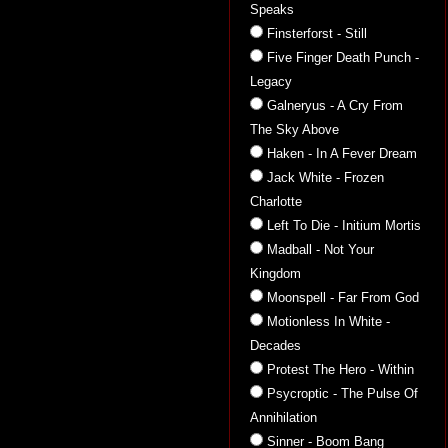
Speaks
Finsterforst - Still
Five Finger Death Punch -
Legacy
Galneryus - A Cry From
The Sky Above
Haken - In A Fever Dream
Jack White - Frozen
Charlotte
Left To Die - Initium Mortis
Madball - Not Your
Kingdom
Moonspell - Far From God
Motionless In White -
Decades
Protest The Hero - Within
Psycroptic - The Pulse Of
Annihilation
Sinner - Boom Bang