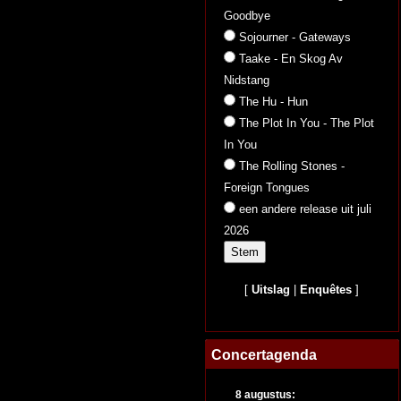
Goodbye
Sojourner - Gateways
Taake - En Skog Av
Nidstang
The Hu - Hun
The Plot In You - The Plot
In You
The Rolling Stones -
Foreign Tongues
een andere release uit juli
2026
[
Uitslag
|
Enquêtes
]
Concertagenda
8 augustus: