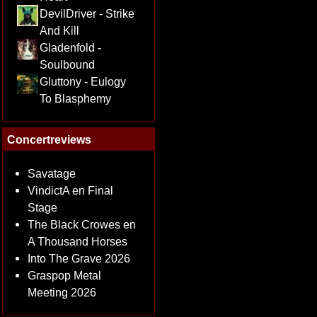
DevilDriver - Strike
And Kill
Gladenfold -
Soulbound
Gluttony - Eulogy
To Blasphemy
Concertreviews
Savatage
VindictA en Final
Stage
The Black Crowes en
A Thousand Horses
Into The Grave 2026
Graspop Metal
Meeting 2026