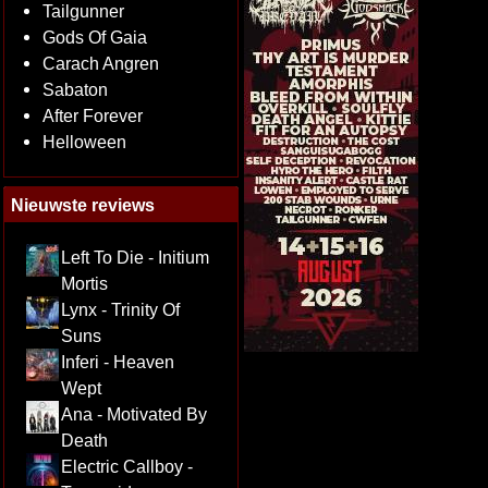
Tailgunner
Gods Of Gaia
Carach Angren
Sabaton
After Forever
Helloween
Nieuwste reviews
Left To Die - Initium
Mortis
Lynx - Trinity Of
Suns
Inferi - Heaven
Wept
Ana - Motivated By
Death
Electric Callboy -