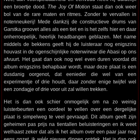
een broertje dood.
The Joy Of Motion
staat dan ook weer
bol van de rare maten en ritmes. Zonder te vervallen in
notenneukerij! Mede dankzij de constructieve drums van
Garstka groovet alles als een tiet en is het zelfs hier en daar
onherroepelijk, heerlijk headbangen geblazen. Met name
middels de bekkens geeft hij de luisteraar nog enigszins
houvast in de ogenschijnlijke notenwirwar die Abasi op ons
afvuurt. Het gaat dan ook nog wel even duren voordat dit
album enigszins behapbaar wordt, maar deze plaat is een
dusdanig oorgenot, dat eenieder die wel van een
experimentje of drie houdt, daar zonder enige twijfel wel
een zondagje of drie voor uit zal willen trekken.
Het is dan ook schier onmogelijk om na zo weinig
luisterbeurten een oordeel te vellen over een dergelijke
plaat is simpelweg te veel gevraagd. Dit album geeft zijn
geheimen pas prijs na tientallen beluisteringen en ik weet
welhaast zeker dat als ik het album over een paar jaar nog
eens opzet, ik wéér nieuwe dingen ontdek. Het is dan ook