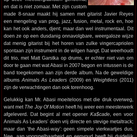
en dat is niet zomaar. Met zijn custom
made 8-snaar maakt hij samen met gitarist Javier Reyes
een mengeling van prog, jazz, fusion, metal, rock en, hoe
kan het ook anders, djent; maar dan wel instrumentaal. Dit
doen ze op een dusdanig onnavolgbare, weergaloze wijze
dat menig gitarist bij het horen van zulke vingercapriolen
spontaan zijn instrument in de wilgen hangt. Dat weerhoudt
dit trio, met Matt Garstka op drums, er echter niet van om
door te gaan met wat Abasi in 2007 begon en intussen is de
band toegekomen aan zijn derde album. Na de geweldige
albums
Animals As Leaders
(2009) en
Weightless
(2011)
zijn de verwachtingen dan ook torenhoog.
Gelukkig kan Mr. Abasi moeiteloos met die druk overweg,
want met
The Joy Of Motion
heeft hij weer een meesterwerk
afgeleverd. Dat begint al met opener
Ka$cade
, een voor
Animals As Leaders' doen vrij directe en stevige metaltrack;
maar dan 'the Abasi-way': geen simpele vierkwartjes dus.
Nee, aan voorspelbaarheid en eenvoud heeft hij duidelijk