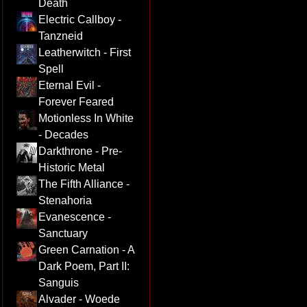
Death
Electric Callboy -
Tanzneid
Leatherwitch - First
Spell
Eternal Evil -
Forever Feared
Motionless In White
- Decades
Darkthrone - Pre-
Historic Metal
The Fifth Alliance -
Stenahoria
Evanescence -
Sanctuary
Green Carnation - A
Dark Poem, Part II:
Sanguis
Alvader - Woede