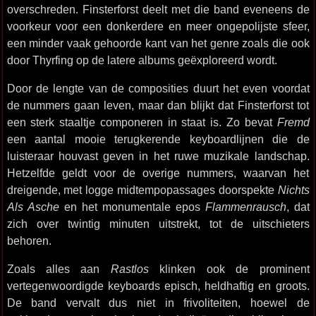
overschreden. Finsterforst deelt met die band eveneens de
voorkeur voor een donkerdere en meer ongepolijste sfeer,
een minder vaak gehoorde kant van het genre zoals die ook
door Thyrfing op de latere albums geëxploreerd wordt.
Door de lengte van de composities duurt het even voordat
de nummers gaan leven, maar dan blijkt dat Finsterforst tot
een sterk staaltje componeren in staat is. Zo bevat
Fremd
een aantal mooie terugkerende keyboardlijnen die de
luisteraar houvast geven in het ruwe muzikale landschap.
Hetzelfde geldt voor de overige nummers, waarvan het
dreigende, met logge midtempopassages doorspekte
Nichts
Als Asche
en het monumentale epos
Flammenrausch
, dat
zich over twintig minuten uitstrekt, tot de uitschieters
behoren.
Zoals alles aan
Rastlos
klinken ook de prominent
vertegenwoordigde keyboards episch, heldhaftig en groots.
De band vervalt dus niet in frivoliteiten, hoewel de