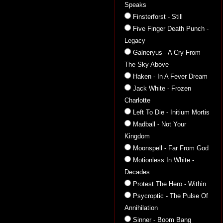
Speaks
Finsterforst - Still
Five Finger Death Punch -
Legacy
Galneryus - A Cry From
The Sky Above
Haken - In A Fever Dream
Jack White - Frozen
Charlotte
Left To Die - Initium Mortis
Madball - Not Your
Kingdom
Moonspell - Far From God
Motionless In White -
Decades
Protest The Hero - Within
Psycroptic - The Pulse Of
Annihilation
Sinner - Boom Bang