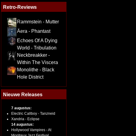
Retro-Reviews
Rammstein - Mutter
Äera - Phantast
Echoes Of A Dying
World - Tribulation
Neckbreakker -
Within The Viscera
Monolithe - Black
Hole District
Nieuwe Releases
7 augustus:
Electric Callboy - Tanzneid
Xandria - Eclipse
14 augustus:
Hollywood Vampires - At
Montreux Jazz Festival