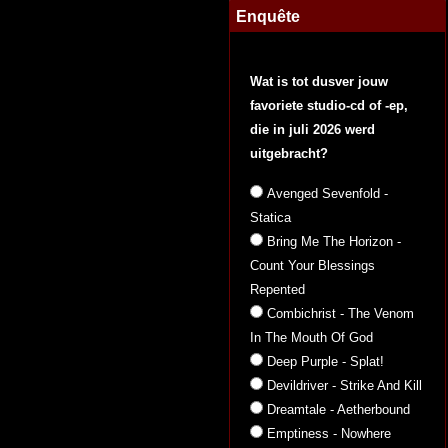
Enquête
Wat is tot dusver jouw
favoriete studio-cd of -ep,
die in juli 2026 werd
uitgebracht?
Avenged Sevenfold -
Statica
Bring Me The Horizon -
Count Your Blessings
Repented
Combichrist - The Venom
In The Mouth Of God
Deep Purple - Splat!
Devildriver - Strike And Kill
Dreamtale - Aetherbound
Emptiness - Nowhere