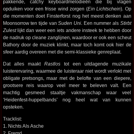
pakkende, catchy keyboardmelodieën die bij vlagen
opduiken voor een frisse wind zorgen (
Ein Lichtschein
). Op
die momenten doet Finsterforst nog het meest denken aan
Moonsorrow ten tijde van
Suden Uni
. Een nummer als
Stirbt
Zulest
lijkt dan weer een iets andere insteek te hebben door
de nadruk op cleane zanglijnen, waardoor er ook een scheut
Bathory door de muziek klinkt, maar toch komt ook hier de
sfeer aardig overeen met die semi-klassieke genreplaat.
Dat alles maakt
Rastlos
tot een uitdagende muzikale
luisterervaring, waarmee de luisteraar niet wordt verlokt met
obligate pretsongs, maar met de belofte van een diepere,
grootsere reis waarop veel meer te beleven valt. Een
machtig gesmeed staaltje vakmanschap waar veel
‘Heidenfest-huppelbands’ nog heel wat van kunnen
opsteken.
Tracklist:
1. Nichts Als Asche
2. Fremd