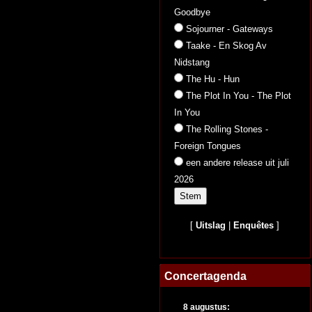
Goodbye
Sojourner - Gateways
Taake - En Skog Av
Nidstang
The Hu - Hun
The Plot In You - The Plot
In You
The Rolling Stones -
Foreign Tongues
een andere release uit juli
2026
[
Uitslag
|
Enquêtes
]
Concertagenda
8 augustus: