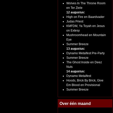
Wolves In The Throne Room
en Ter Ziele
12 augustus:
High on Fire en Baardvader
Judas Priest
KMFDM, Ya Toyah en Jesus
on Extesy
Mushroomhead en Mountain
Eye
Summer Breeze
13 augustus:
Dynamo Metalfest Pre-Party
Summer Breeze
The Ghost Inside en Deez
Nuts
14 augustus:
Dynamo Metalfest
Hoods, Brick By Brick, Give
Em Blood en Provisional
Summer Breeze
Over één maand