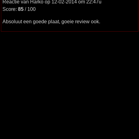
Reactie van Harko op 12-02-2014 om 22:47u
Score:
85
/ 100
Absoluut een goede plaat, goeie review ook.