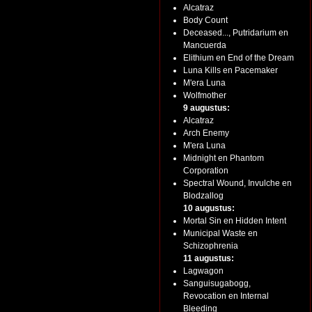
Alcatraz
Body Count
Deceased..., Putridarium en
Mancuerda
Elithium en End of the Dream
Luna Kills en Pacemaker
M'era Luna
Wolfmother
9 augustus:
Alcatraz
Arch Enemy
M'era Luna
Midnight en Phantom
Corporation
Spectral Wound, Invulche en
Blodzallog
10 augustus:
Mortal Sin en Hidden Intent
Municipal Waste en
Schizophrenia
11 augustus:
Lagwagon
Sanguisugabogg,
Revocation en Internal
Bleeding