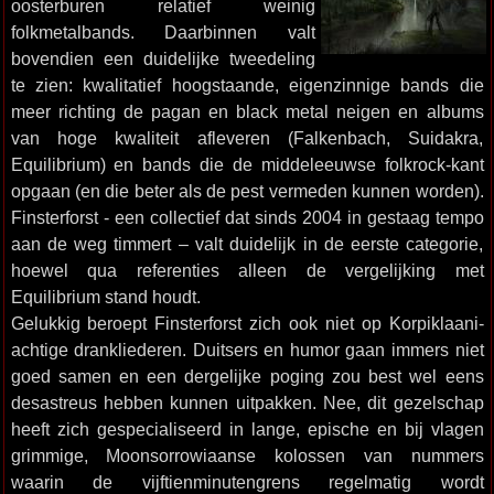
oosterburen relatief weinig
folkmetalbands. Daarbinnen valt
bovendien een duidelijke tweedeling
te zien: kwalitatief hoogstaande, eigenzinnige bands die
meer richting de pagan en black metal neigen en albums
van hoge kwaliteit afleveren (Falkenbach, Suidakra,
Equilibrium) en bands die de middeleeuwse folkrock-kant
opgaan (en die beter als de pest vermeden kunnen worden).
Finsterforst - een collectief dat sinds 2004 in gestaag tempo
aan de weg timmert – valt duidelijk in de eerste categorie,
hoewel qua referenties alleen de vergelijking met
Equilibrium stand houdt.
Gelukkig beroept Finsterforst zich ook niet op Korpiklaani-
achtige drankliederen. Duitsers en humor gaan immers niet
goed samen en een dergelijke poging zou best wel eens
desastreus hebben kunnen uitpakken. Nee, dit gezelschap
heeft zich gespecialiseerd in lange, epische en bij vlagen
grimmige, Moonsorrowiaanse kolossen van nummers
waarin de vijftienminutengrens regelmatig wordt