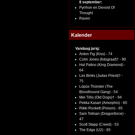
8 september:
Pyrrhon en Devoid Of
Thought
Raven
Kalender
Vandaag jarig:
Anton Fig (Kiss) - 74
Colin Jones (fotograaf)† - 90
Hal Patino (King Diamond) -
64
Les Binks (Judas Priest)† -
75
Lüpüs Thünder (The
Bloodhound Gang) - 54
Mel Tillis (Old Dogs)† - 94
Pekka Kasari (Amorphis) - 60
Rikki Rockett (Poison) - 65
Sam Totman (Dragonforce) -
47
Scott Stapp (Creed) - 53
The Edge (U2) - 65