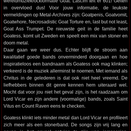
wereldmuziekrockformatie Goat. Last.fm telt er 601! Geiten
in overvloed dus! Voor jouw informatie, de leukste
vermeldingen op Metal-Archives zijn: Goatpenis, Goatvomit,
Goatwhore, Necrosadistic Goat Torture en, last but not least,
Goat Ass Trumpet. De nieuwste geit in de familie heet
Goatess, komt uit Zweden en speelt een mix van stoner en
doom metal.
Daar gaan we weer dus. Echter blijft de stroom aan
kwalitatief goede bands onverminderd doorgaan en hoe
inspiratieloos een bandnaam als Goatess ook mag klinken;
verkeerd is de muziek allerminst te noemen. Met iemand als
Chritus in de gelederen is dat ook niet heel vreemd. De
liefhebbers binnen dit genre kennen hem uiteraard wel.
Mocht dat voor jou niet het geval zijn, is het raadzaam om
Lord Vicar en zijn andere (voormalige) bands, zoals Saint
Vitus en Count Raven eens te checken.
Goatess klinkt iets minder metal dan Lord Vicar en profileert
zich meer als een stonerband. De songs zijn vrij lang en