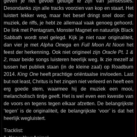
geven je het gevoel getuige te zijn van jamsessies.
Desondanks zijn alle tracks voorzien van kop en staart. Het
luistert lekker weg, maar het besef dringt snel door: de
muziek, de riffs, je hebt ze allemaal vaak genoeg gehoord.
De link met Pentagram, Monster Magnet en natuurlijk Black
Sabbath wordt snel gelegd. Kijk je niet naar originaliteit,
dan vier je met
Alpha Omega
en
Full Moon At Noon
het
feest der herkenning. Ook niet origineel zijn
Oracle Pt. 1 &
2
, maar beide songs luisteren heerlijk weg. Ik zie mezelf al
tussen het publiek staan (in de kleine zaal) op Roadburn
2014.
King One
heeft prachtige oriëntaalse invloeden. Last
but not least, Chritus is het zingen niet verleerd en heeft een
erg goede stem, waarmee hij de muziek een mooi,
melancholisch tintje geeft. Het is wel even een kwestie van
de voors en tegens tegen elkaar afzetten. De belangrijkste
‘tegen’ is de originaliteit, de belangrijkste ‘voor’ is dat het
heerlijk wegluistert.
Tracklist: