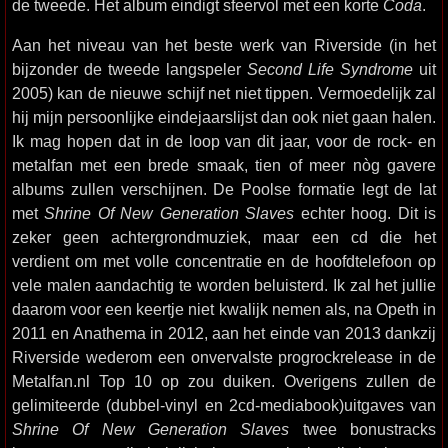
de tweede. Het album eindigt sfeervol met een korte
Coda
.
Aan het niveau van het beste werk van Riverside (in het
bijzonder de tweede langspeler
Second Life Syndrome
uit
2005) kan de nieuwe schijf net niet tippen. Vermoedelijk zal
hij mijn persoonlijke eindejaarslijst dan ook niet gaan halen.
Ik mag hopen dat in de loop van dit jaar, voor de rock- en
metalfan met een brede smaak, tien of meer nòg gavere
albums zullen verschijnen. De Poolse formatie legt de lat
met
Shrine Of New Generation Slaves
echter hoog. Dit is
zeker geen achtergrondmuziek, maar een cd die het
verdient om met volle concentratie en de hoofdtelefoon op
vele malen aandachtig te worden beluisterd. Ik zal het jullie
daarom voor een keertje niet kwalijk nemen als, na Opeth in
2011 en Anathema in 2012, aan het einde van 2013 dankzij
Riverside wederom een onvervalste progrockrelease in de
Metalfan.nl Top 10 op zou duiken. Overigens zullen de
gelimiteerde (dubbel-vinyl en 2cd-mediabook)uitgaves van
Shrine Of New Generation Slaves
twee bonustracks