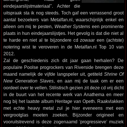
eindejaarslijstmateriaal". Achter die
uitspraak sta ik nog steeds. Toch gaf een verrassend groot
aantal bezoekers van Metalfan.nl, waarschijnlijk enkel en
alleen om mij te pesten,
Weather Systems
een prominente
plaats in hun eindejaarslijstjes. Het gevolg is dat die niet al
te harde en niet al te bijzondere cd zowaar een (achtste)
notering wist te veroveren in de Metalfan.nl Top 10 van
2012.
Zal de geschiedenis zich dit jaar gaan herhalen? De
populaire Poolse progrockers van Riverside brengen deze
maand namelijk de vijfde langspeler uit, getiteld
Shrine Of
New Generation Slaves
, en aan mij de taak om er een
oordeel over te vellen. Stilistisch gezien zit deze cd vrij dicht
in de buurt van het recente werk van Anathema en meer
nog bij het laatste album
Heritage
van Opeth. Raakvlakken
met echte heavy metal zul je hier eveneens met een
vergrootglas moeten zoeken. Bijzonder origineel en
vooruitstrevend is deze zogenaamd 'progressieve' muziek