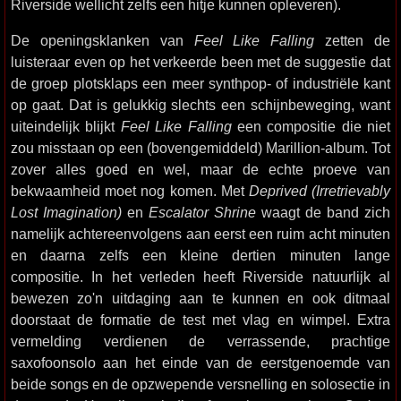
Riverside wellicht zelfs een hitje kunnen opleveren).
De openingsklanken van
Feel Like Falling
zetten de
luisteraar even op het verkeerde been met de suggestie dat
de groep plotsklaps een meer synthpop- of industriële kant
op gaat. Dat is gelukkig slechts een schijnbeweging, want
uiteindelijk blijkt
Feel Like Falling
een compositie die niet
zou misstaan op een (bovengemiddeld) Marillion-album. Tot
zover alles goed en wel, maar de echte proeve van
bekwaamheid moet nog komen. Met
Deprived (Irretrievably
Lost Imagination)
en
Escalator Shrine
waagt de band zich
namelijk achtereenvolgens aan eerst een ruim acht minuten
en daarna zelfs een kleine dertien minuten lange
compositie. In het verleden heeft Riverside natuurlijk al
bewezen zo'n uitdaging aan te kunnen en ook ditmaal
doorstaat de formatie de test met vlag en wimpel. Extra
vermelding verdienen de verrassende, prachtige
saxofoonsolo aan het einde van de eerstgenoemde van
beide songs en de opzwepende versnelling en solosectie in