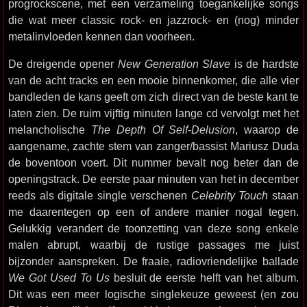
progrockscene, met een verzameling toegankelijke songs
die wat meer classic rock- en jazzrock- en (nog) minder
metalinvloeden kennen dan voorheen.
De dreigende opener
New Generation Slave
is de hardste
van de acht tracks en een mooie binnenkomer, die alle vier
bandleden de kans geeft om zich direct van de beste kant te
laten zien. De ruim vijftig minuten lange cd vervolgt met het
melancholische
The Depth Of Self-Delusion
, waarop de
aangename, zachte stem van zanger/bassist Mariusz Duda
de boventoon voert. Dit nummer bevalt nog beter dan de
openingstrack. De eerste paar minuten van het in december
reeds als digitale single verschenen
Celebrity Touch
staan
me daarentegen op een of andere manier nogal tegen.
Gelukkig verandert de toonzetting van deze song enkele
malen abrupt, waarbij de rustige passages me juist
bijzonder aanspreken. De fraaie, radiovriendelijke ballade
We Got Used To Us
besluit de eerste helft van het album.
Dit was een meer logische singlekeuze geweest (en zou