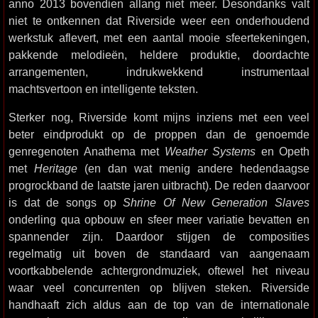
anno 2013 bovendien allang niet meer. Desondanks valt
niet te ontkennen dat Riverside weer een onderhoudend
werkstuk aflevert, met een aantal mooie sfeertekeningen,
pakkende melodieën, heldere produktie, doordachte
arrangementen, indrukwekkend instrumentaal
machtsvertoon en intelligente teksten.
Sterker nog, Riverside komt mijns inziens met een veel
beter eindprodukt op de proppen dan de genoemde
genregenoten Anathema met
Weather Systems
en Opeth
met
Heritage
(en dan wat menig andere hedendaagse
progrockband de laatste jaren uitbracht). De reden daarvoor
is dat de songs op
Shrine Of New Generation Slaves
onderling qua opbouw en sfeer meer variatie bevatten en
spannender zijn. Daardoor stijgen de composities
regelmatig uit boven de standaard van aangenaam
voortkabbelende achtergrondmuziek, oftewel het niveau
waar veel concurrenten op blijven steken. Riverside
handhaaft zich aldus aan de top van de internationale