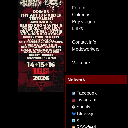
Forum
Columns
Prijsvragen
Links
Contact info
Medewerkers
Vacature
Netwerk
Facebook
Instagram
Spotify
Bluesky
X
RSS-feed