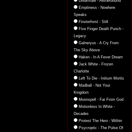
Dreamtale - Aetherbound
Emptiness - Nowhere
Speaks
Finsterforst - Still
Five Finger Death Punch -
Legacy
Galneryus - A Cry From
The Sky Above
Haken - In A Fever Dream
Jack White - Frozen
Charlotte
Left To Die - Initium Mortis
Madball - Not Your
Kingdom
Moonspell - Far From God
Motionless In White -
Decades
Protest The Hero - Within
Psycroptic - The Pulse Of