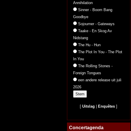
Annihilation
Sinner - Boom Bang
Goodbye
Sojourner - Gateways
Taake - En Skog Av
Nidstang
The Hu - Hun
The Plot In You - The Plot
In You
The Rolling Stones -
Foreign Tongues
een andere release uit juli
2026
[
Uitslag
|
Enquêtes
]
Concertagenda