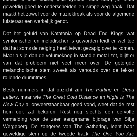
geweldig goed te onderscheiden en simpelweg 'raak'. Dat
maakt het zowel voor de muziekfreak als voor de algemene
luisteraar een werkelijk genot.
Dat het geluid van Katatonia op Dead End Kings wat
symfonischer en melodischer is geworden leidt er wel toe
dat het soms de neiging heeft ietwat gezapig over te komen.
Maar als je dan de volumeknop in standje metal zet, blijft er
van dat probleem niet veel meer over. De getergde
melancholische stem zweeft als vanouds over de lekker
rollende drumritmes.
Beste nummers in dat opzicht zijn
The Parting
en
Dead
Letters
, maar wie
The Great Cold Distance
en
Night Is The
New Day
al onweerstaanbaar goed vond, weet dat de rest
hem ook zal bekoren. Rest nog slechts een eervolle
vermelding voor de zeer aangename bijdrage van Silje
Wergeberg. De zangeres van The Gathering, leent haar
geweldige stem op de tweede track
The One You Are