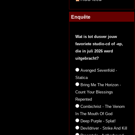
Enquête
Wat is tot dusver jouw
favoriete studio-cd of -ep,
die in juli 2026 werd
uitgebracht?
Avenged Sevenfold -
Statica
Bring Me The Horizon -
Count Your Blessings
Repented
Combichrist - The Venom
In The Mouth Of God
Deep Purple - Splat!
Devildriver - Strike And Kill