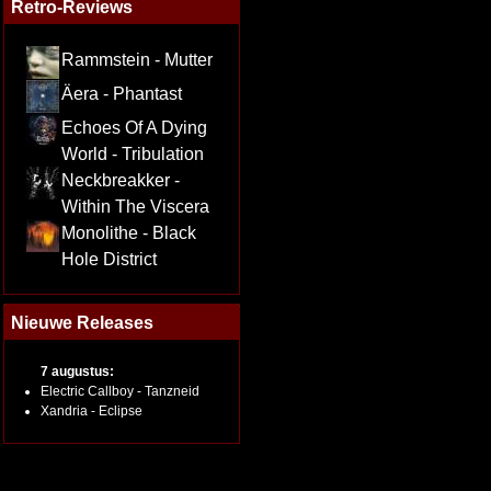
Retro-Reviews
Rammstein - Mutter
Äera - Phantast
Echoes Of A Dying
World - Tribulation
Neckbreakker -
Within The Viscera
Monolithe - Black
Hole District
Nieuwe Releases
7 augustus:
Electric Callboy - Tanzneid
Xandria - Eclipse