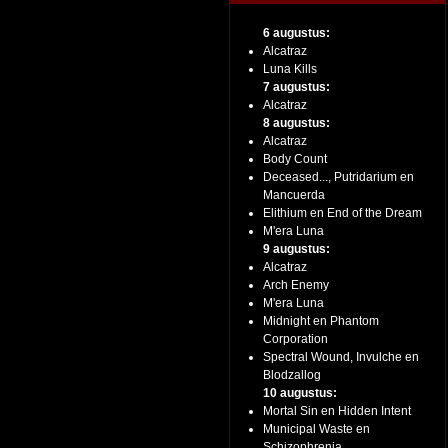
6 augustus:
Alcatraz
Luna Kills
7 augustus:
Alcatraz
8 augustus:
Alcatraz
Body Count
Deceased..., Putridarium en
Mancuerda
Elithium en End of the Dream
M'era Luna
9 augustus:
Alcatraz
Arch Enemy
M'era Luna
Midnight en Phantom
Corporation
Spectral Wound, Invulche en
Blodzallog
10 augustus:
Mortal Sin en Hidden Intent
Municipal Waste en
Schizophrenia