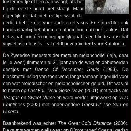
luisterbeurtje of tien aan waagt, als het
bij de eerste beurt niet slaagt. Maar
eigenlijk is dat niet eerlijk want dat
geduld heb je niet voor andere releases. Er zijn echter ook
bands waarbij het album op album hoe dan ook raak is. Dat
het vanaf toon één onbegrijpelijk gaaf is en blinde aanschaf
vrijwel risicoloos is. Dat geldt onverminderd voor Katatonia.
De Zweedse 'meesters der metalen melancholie' (jaja, daar
is 'ie weer) timmeren al 21 jaar aan de weg en debuteerden
destijds met
Dance Of December Souls
(1993). De
blackmetalinslag van toen werd langzaamaan ingeruild voor
een wat melodischer en melancholischer geluid. Dit was al
te horen op
Last Fair Deal Gone Down
(2001) met tracks als
Teargas
en
Sweet Nurse
en werd verder uitgewerkt op
Viva
Emptiness
(2003) met onder andere
Ghost Of The Sun
en
Omerta
.
Baanbrekend was echter
The Great Cold Distance
(2006).
De grunts werden weliswaar op
Discouraged Ones
al gedag