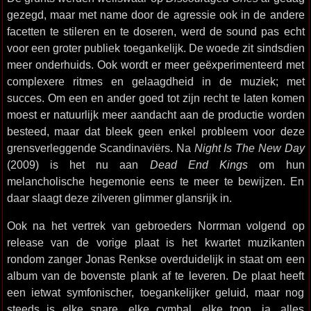
gezegd, maar met name door de agressie ook in de andere
facetten te stileren en te doseren, werd de sound pas echt
voor een groter publiek toegankelijk. De woede zit sindsdien
meer onderhuids. Ook wordt er meer geëxperimenteerd met
complexere ritmes en gelaagdheid in de muziek; met
succes. Om een en ander goed tot zijn recht te laten komen
moest er natuurlijk meer aandacht aan de productie worden
besteed, maar dat bleek geen enkel probleem voor deze
grensverleggende Scandinaviërs. Na
Night Is The New Day
(2009) is het nu aan
Dead End Kings
om hun
melancholische hegemonie eens te meer te bewijzen. En
daar slaagt deze zilveren glimmer glansrijk in.
Ook na het vertrek van gebroeders Norrman volgend op
release van de vorige plaat is het kwartet muzikanten
rondom zanger Jonas Renkse overduidelijk in staat om een
album van de bovenste plank af te leveren. De plaat heeft
een ietwat symfonischer, toegankelijker geluid, maar nog
steeds is elke snare, elke cymbal, elke toon, ja, alles