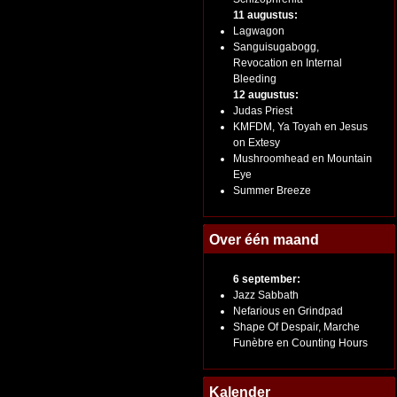
11 augustus:
Lagwagon
Sanguisugabogg,
Revocation en Internal
Bleeding
12 augustus:
Judas Priest
KMFDM, Ya Toyah en Jesus
on Extesy
Mushroomhead en Mountain
Eye
Summer Breeze
Over één maand
6 september:
Jazz Sabbath
Nefarious en Grindpad
Shape Of Despair, Marche
Funèbre en Counting Hours
Kalender