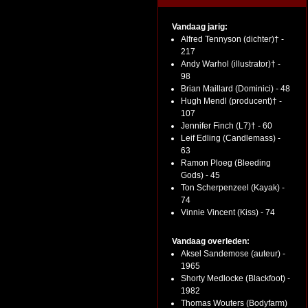
Vandaag jarig:
Alfred Tennyson (dichter)† -
217
Andy Warhol (illustrator)† -
98
Brian Maillard (Dominici) - 48
Hugh Mendl (producent)† -
107
Jennifer Finch (L7)† - 60
Leif Edling (Candlemass) -
63
Ramon Ploeg (Bleeding
Gods) - 45
Ton Scherpenzeel (Kayak) -
74
Vinnie Vincent (Kiss) - 74
Vandaag overleden:
Aksel Sandemose (auteur) -
1965
Shorty Medlocke (Blackfoot) -
1982
Thomas Wouters (Bodyfarm)