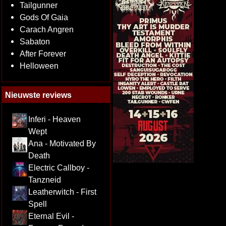
Tailgunner
Gods Of Gaia
Carach Angren
Sabaton
After Forever
Helloween
Nieuwste reviews
Inferi - Heaven
Wept
Ana - Motivated By
Death
Electric Callboy -
Tanzneid
Leatherwitch - First
Spell
Eternal Evil -