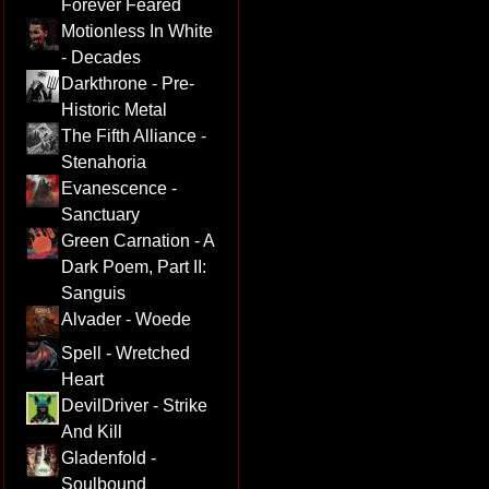
Forever Feared
Motionless In White
- Decades
Darkthrone - Pre-
Historic Metal
The Fifth Alliance -
Stenahoria
Evanescence -
Sanctuary
Green Carnation - A
Dark Poem, Part II:
Sanguis
Alvader - Woede
Spell - Wretched
Heart
DevilDriver - Strike
And Kill
Gladenfold -
Soulbound