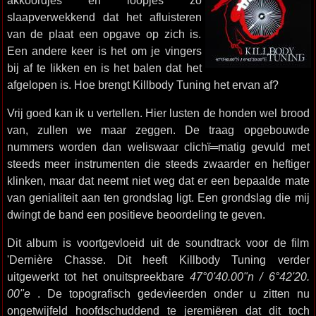
akkoordjes en loopjes zo
slaapverwekkend dat het afluisteren
van de plaat een opgave op zich is.
Een andere keer is het om je vingers
bij af te likken en is het balen dat het
afgelopen is. Hoe brengt Killbody Tuning het ervan af?
Vrij goed kan ik u vertellen. Hier lusten de honden wel brood
van, zullen we maar zeggen. De traag opgebouwde
nummers worden dan weliswaar clichï═matig gevuld met
steeds meer instrumenten die steeds zwaarder en heftiger
klinken, maar dat neemt niet weg dat er een bepaalde mate
van genialiteit aan ten grondslag ligt. Een grondslag die mij
dwingt de band een positieve beoordeling te geven.
Dit album is voortgevloeid uit de soundtrack voor de film
'Dernière Chasse. Dit heeft Killbody Tuning verder
uitgewerkt tot het onuitspreekbare
47​°​0'40​.​00"n / 6​°​42'20​.​
00"e
. De topografisch gedevieerden onder u zitten nu
ongetwijfeld hoofdschuddend te jeremiëren dat dit toch