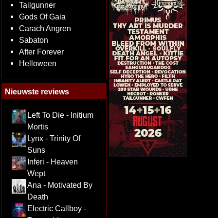
Tailgunner
Gods Of Gaia
Carach Angren
Sabaton
After Forever
Helloween
Nieuwste reviews
Left To Die - Initium
Mortis
Lynx - Trinity Of
Suns
Inferi - Heaven
Wept
Ana - Motivated By
Death
Electric Callboy -