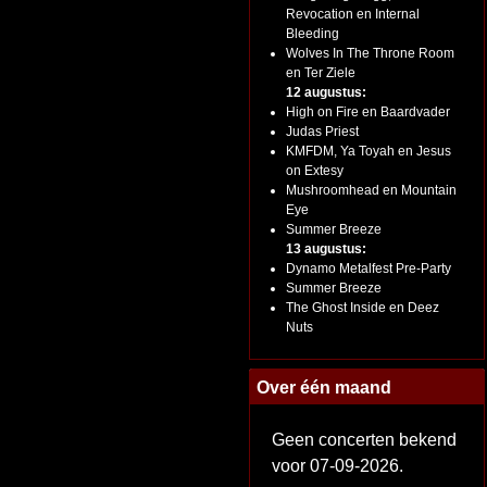
Revocation en Internal
Bleeding
Wolves In The Throne Room
en Ter Ziele
12 augustus:
High on Fire en Baardvader
Judas Priest
KMFDM, Ya Toyah en Jesus
on Extesy
Mushroomhead en Mountain
Eye
Summer Breeze
13 augustus:
Dynamo Metalfest Pre-Party
Summer Breeze
The Ghost Inside en Deez
Nuts
Over één maand
Geen concerten bekend
voor 07-09-2026.