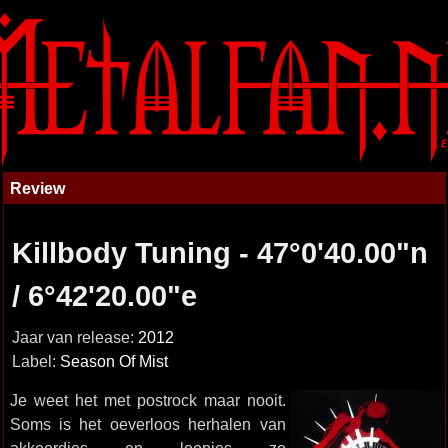
Review
Killbody Tuning - 47​°​0'40​.​00"n
/ 6​°​42'20​.​00"e
Jaar van release:
2012
Label:
Season Of Mist
Je weet het met postrock maar nooit.
Soms is het oeverloos herhalen van