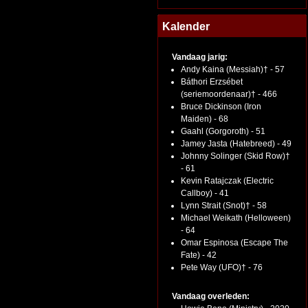
Kalender
Vandaag jarig:
Andy Kaina (Messiah)† - 57
Báthori Erzsébet
(seriemoordenaar)† - 466
Bruce Dickinson (Iron
Maiden) - 68
Gaahl (Gorgoroth) - 51
Jamey Jasta (Hatebreed) - 49
Johnny Solinger (Skid Row)†
- 61
Kevin Ratajczak (Electric
Callboy) - 41
Lynn Strait (Snot)† - 58
Michael Weikath (Helloween)
- 64
Omar Espinosa (Escape The
Fate) - 42
Pete Way (UFO)† - 76
Vandaag overleden: