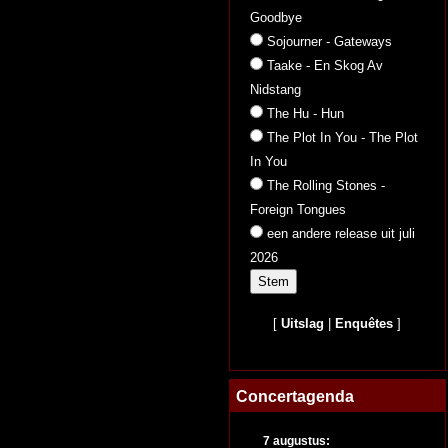
Goodbye
Sojourner - Gateways
Taake - En Skog Av
Nidstang
The Hu - Hun
The Plot In You - The Plot
In You
The Rolling Stones -
Foreign Tongues
een andere release uit juli
2026
[
Uitslag
|
Enquêtes
]
Concertagenda
7 augustus: