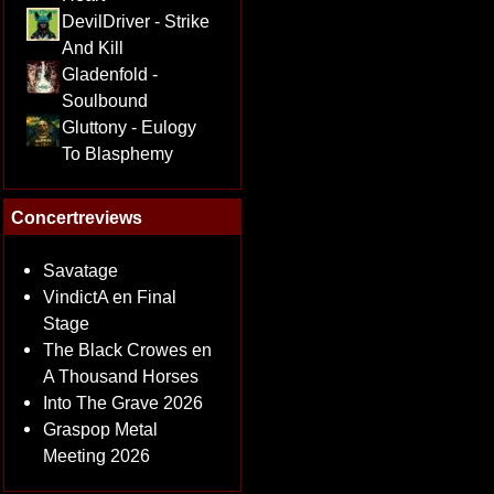
DevilDriver - Strike
And Kill
Gladenfold -
Soulbound
Gluttony - Eulogy
To Blasphemy
Concertreviews
Savatage
VindictA en Final
Stage
The Black Crowes en
A Thousand Horses
Into The Grave 2026
Graspop Metal
Meeting 2026