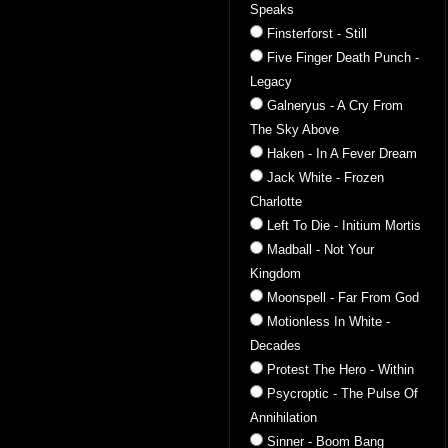
Speaks
Finsterforst - Still
Five Finger Death Punch -
Legacy
Galneryus - A Cry From
The Sky Above
Haken - In A Fever Dream
Jack White - Frozen
Charlotte
Left To Die - Initium Mortis
Madball - Not Your
Kingdom
Moonspell - Far From God
Motionless In White -
Decades
Protest The Hero - Within
Psycroptic - The Pulse Of
Annihilation
Sinner - Boom Bang