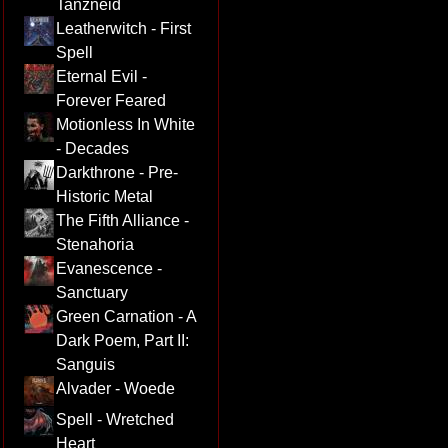
Tanzneid
Leatherwitch - First
Spell
Eternal Evil -
Forever Feared
Motionless In White
- Decades
Darkthrone - Pre-
Historic Metal
The Fifth Alliance -
Stenahoria
Evanescence -
Sanctuary
Green Carnation - A
Dark Poem, Part II:
Sanguis
Alvader - Woede
Spell - Wretched
Heart