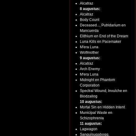
Alcatraz
8 augustus:
Alcatraz
Body Count
Deceased..., Putridarium en
Mancuerda
Elithium en End of the Dream
Luna Kills en Pacemaker
M'era Luna
Wolfmother
9 augustus:
Alcatraz
Arch Enemy
M'era Luna
Midnight en Phantom
Corporation
Spectral Wound, Invulche en
Blodzallog
10 augustus:
Mortal Sin en Hidden Intent
Municipal Waste en
Schizophrenia
11 augustus:
Lagwagon
Sanguisugabogg,