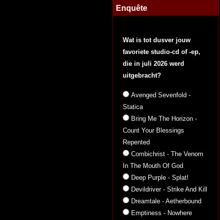
Enquête
Wat is tot dusver jouw
favoriete studio-cd of -ep,
die in juli 2026 werd
uitgebracht?
Avenged Sevenfold -
Statica
Bring Me The Horizon -
Count Your Blessings
Repented
Combichrist - The Venom
In The Mouth Of God
Deep Purple - Splat!
Devildriver - Strike And Kill
Dreamtale - Aetherbound
Emptiness - Nowhere