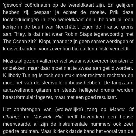
'gewoon' coördinaten op de wereldkaart zijn. En gelijken
hebben zij, bespaar je echter de moeite. Prik deze
locatieduidingen in een wereldkaart en u belandt bij een
kerkje in de buurt van Neuchâtel, tegen de Franse grens
aan. "Hey, is dat niet waar Robin Staps tegenwoordig met
The Ocean zit?" Klopt, maar er zijn geen samenwerkingen of
kruisverbanden, voor zover hun bio dat tenminste vermeldt.
Muzikaal gezien vallen er weliswaar wat overeenkomsten te
ontdekken, maar daar moet niet te zwaar aan getild worden.
Killbody Tuning is toch een stuk meer rechttoe rechtaan en
moet het van de sfeervolle opbouw hebben. De langzaam
aanzwellende gitaren en steeds heftigere drums worden
haast formulair ingezet, maar met een goed resultaat.
Het aanbrengen van (vrouwelijke) zang op
Marker Of
Change
en
Muswell Hill
heeft bovendien een heuse
meerwaarde, al zijn de instrumentale nummers ook zeer
goed te pruimen. Maar ik denk dat de band het vooral van de