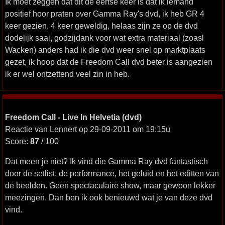
Ik moet zeggen dat dit de eertse keer is dat ik iemand
positief hoor praten over Gamma Ray's dvd, ik heb GR 4
keer gezien, 4 keer geweldig, helaas zijn ze op de dvd
dodelijk saai, godzijdank voor wat extra materiaal (zoasl
Wacken) anders had ik die dvd weer snel op marktplaats
gezet, ik hoop dat de Freedom Call dvd beter is aangezien
ik er wel ontzettend veel zin in heb.
Freedom Call - Live In Helvetia (dvd)
Reactie van Lennert op 29-09-2011 om 19:15u
Score:
87
/ 100
Dat meen je niet? Ik vind die Gamma Ray dvd fantastisch
door de setlist, de performance, het geluid en het editten van
de beelden. Geen spectaculaire show, maar gewoon lekker
meezingen. Dan ben ik ook benieuwd wat je van deze dvd
vind.