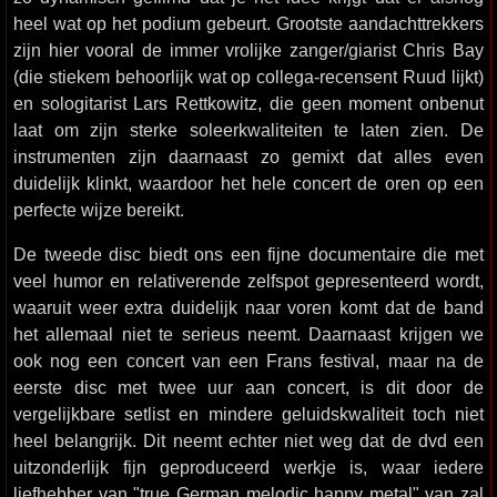
heel wat op het podium gebeurt. Grootste aandachttrekkers
zijn hier vooral de immer vrolijke zanger/giarist Chris Bay
(die stiekem behoorlijk wat op collega-recensent Ruud lijkt)
en sologitarist Lars Rettkowitz, die geen moment onbenut
laat om zijn sterke soleerkwaliteiten te laten zien. De
instrumenten zijn daarnaast zo gemixt dat alles even
duidelijk klinkt, waardoor het hele concert de oren op een
perfecte wijze bereikt.
De tweede disc biedt ons een fijne documentaire die met
veel humor en relativerende zelfspot gepresenteerd wordt,
waaruit weer extra duidelijk naar voren komt dat de band
het allemaal niet te serieus neemt. Daarnaast krijgen we
ook nog een concert van een Frans festival, maar na de
eerste disc met twee uur aan concert, is dit door de
vergelijkbare setlist en mindere geluidskwaliteit toch niet
heel belangrijk. Dit neemt echter niet weg dat de dvd een
uitzonderlijk fijn geproduceerd werkje is, waar iedere
liefhebber van "true German melodic happy metal" van zal