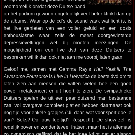
voornamelijk omdat deze Duitse band
op het podium gewoon ongelooflijk veel beter klinkt dan op
de albums. Waar op de cd’s de sound vaak wat licht is, is
het live genieten van een voller geluid en een dosis
enthousiasme waar zelfs de meest doorgewinterde
depressievellingen wel bij moeten meezingen. De
mogelijkheid om een live dvd van deze Duitsers te
bespreken wil ik dan ook niet aan me voorbij laten gaan.
Geloof me, samen met Gamma Ray’s
Hell Yeah!!! The
Awesome Foursome
is
Live In Helvetica
de beste dvd om te
laten zien aan mensen die willen weten hoe een goed
power metalconcert er uit hoort te zien. De sympathieke
Duitsers spelen de uit een paar duizend man bestaande
zaal vol overgave compleet plat en hebben daarnaast ook
nog tijd voor enkele grapjes (‘Jij daar, wat voor sport doe je
aan? Seks? Op jouw leeftijd? Respect!’). De show zelf is
redelijk pover en zonder teveel fratsen, maar het is allemaal
zo dynamisch gefilmd dat je het idee krijgt dat er alsnog