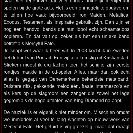
staat wel tegenover dat veel bands duidelijk leentjebuur
spelen bij de grote acts. Het is een onmogelijke opgave om
te tellen hoe vaak bijvoorbeeld Iron Maiden, Metallica,
Exodus, Testament als inspiratie gebruikt zijn. Dan zijn er
nog een handvol bands die hun idool echt schaamteloos
kopiëren. En dat valt op, zeker als het een unieke band
betreft als Mercyful Fate.
Je snapt wel waar ik heen wil. In 2008 kocht ik in Zweden
het debuut van Portrait. Een vijftal afkomstig uit Kristianstad.
Stiekem moest ik erg lachen toen het schijfje zijn eerste
rondjes maakte in de cd-speler. Alles, maar dan ook echt
alles is gegapt van Denemarkens bekendste metalband.
Duistere riffs, pakkende melodieën, fraaie intermezzo’s en
als kers op de slagroom een zanger die zowel het lage
gegrom als de hoge uithalen van King Diamond na-aapt.
De muziek is er eigenlijk niet minder om. Misschien omdat
we inmiddels al veel te lang wachten op nieuw werk van
Mercyful Fate. Het geluid is vrij groezelig, maar dat draagt