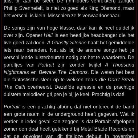
juist bij aan de sfeer. De (inmiddels vertrokken) zanger,
Phillip Svennefelt, is niet zo goed als King Diamond, maar
het verschil is klein. Misschien zelfs verwaarloosbaar.
De songs zijn van hoge klasse, daar kan ik heel duidelijk
over zijn. Opener
Hell
is een heerlijke headbanger die het
live goed zal doen.
A Ghastly Silence
haalt het gemiddelde
iets naar beneden. Net als bij de andere songs heb je
verschillende luisterbeurten nodig om het te waarderen. De
pareltjes van
Portrait
zijn zonder twijfel
A Thousand
Nightmares
en
Beware The Demons
. Die weten het best
die fantastische sfeer op te wekken zoals die
Don’t Break
The Oath
overheerst. Dezelfde agressie en de prachtige
duistere melodieën grijpen je bij je keel. Prachtig is dat!
Portrait
is een prachtig album, dat niet onterecht de band
een grote naam in de underground heeft gegeven. Wat ik
verder in ieder geval kan zeggen is dat Portrait afgelopen
zomer een deal heeft getekend bij Metal Blade Records en
dat de opvolger van dit titelloze debuut in november