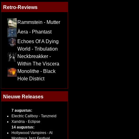
Retro-Reviews
Rammstein - Mutter
Äera - Phantast
Echoes Of A Dying
World - Tribulation
Neckbreakker -
Within The Viscera
Monolithe - Black
Hole District
Nieuwe Releases
7 augustus:
Electric Callboy - Tanzneid
Xandria - Eclipse
14 augustus:
Hollywood Vampires - At
Montreux Jazz Festival