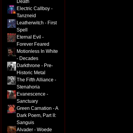
Death
Electric Callboy -
Tanzneid
Leatherwitch - First
Spell
Eternal Evil -
Forever Feared
Motionless In White
- Decades
Darkthrone - Pre-
Historic Metal
The Fifth Alliance -
Stenahoria
Evanescence -
Sanctuary
Green Carnation - A
Dark Poem, Part II:
Sanguis
Alvader - Woede