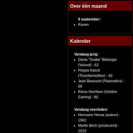
Over één maand
9 september:
Raven
Kalender
Vandaag jarig:
Denis "Snake" Bélanger
(Voivod) - 62
Filippa Nässil
(Thundermother) - 40
Jean Beauvoir (Plasmatics) -
66
Rinus Gerritsen (Golden
Earring) - 80
Vandaag overleden:
Hermann Hesse (auteur) -
1962
Martin Birch (producent) -
2020