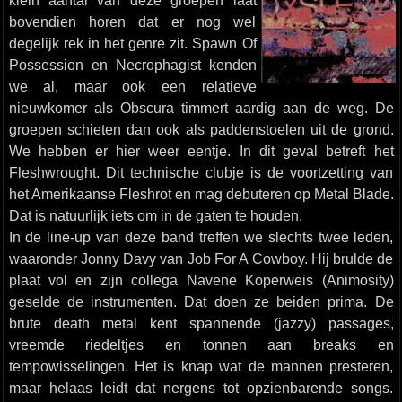
klein aantal van deze groepen laat
bovendien horen dat er nog wel
degelijk rek in het genre zit. Spawn Of
Possession en Necrophagist kenden
we al, maar ook een relatieve
nieuwkomer als Obscura timmert aardig aan de weg. De
groepen schieten dan ook als paddenstoelen uit de grond.
We hebben er hier weer eentje. In dit geval betreft het
Fleshwrought. Dit technische clubje is de voortzetting van
het Amerikaanse Fleshrot en mag debuteren op Metal Blade.
Dat is natuurlijk iets om in de gaten te houden.
In de line-up van deze band treffen we slechts twee leden,
waaronder Jonny Davy van Job For A Cowboy. Hij brulde de
plaat vol en zijn collega Navene Koperweis (Animosity)
geselde de instrumenten. Dat doen ze beiden prima. De
brute death metal kent spannende (jazzy) passages,
vreemde riedeltjes en tonnen aan breaks en
tempowisselingen. Het is knap wat de mannen presteren,
maar helaas leidt dat nergens tot opzienbarende songs.