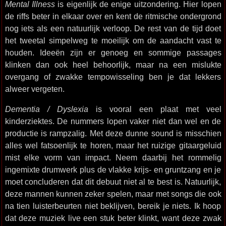
Mental Illness
is eigenlijk de enige uitzondering. Hier lopen
de riffs beter in elkaar over en kent de ritmische ondergrond
nog iets als een natuurlijk verloop. De rest van de tijd doet
het tweetal simpelweg te moeilijk om de aandacht vast te
houden. Ideeën zijn er genoeg en sommige passages
klinken dan ook heel behoorlijk, maar na een mislukte
overgang of zwakke tempowisseling ben je dat lekkers
alweer vergeten.
Dementia / Dyslexia
is vooral een plaat met veel
kinderziektes. De nummers lopen vaker niet dan wel en de
productie is rampzalig. Met deze dunne sound is misschien
alles wel fatsoenlijk te horen, maar het ruizige gitaargeluid
mist elke vorm van impact. Neem daarbij het rommelig
ingemixte drumwerk plus de vlakke krijs- en gruntzang en je
moet concluderen dat dit debuut niet al te best is. Natuurlijk,
deze mannen kunnen zeker spelen, maar met songs die ook
na tien luisterbeurten niet beklijven, bereik je niets. Ik hoop
dat deze muziek live een stuk beter klinkt, want deze zwak