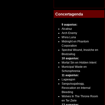
Concertagenda
9 augustus:
Alcatraz
Arch Enemy
M'era Luna
Midnight en Phantom
Corporation
Spectral Wound, Invulche en
Blodzallog
10 augustus:
Mortal Sin en Hidden Intent
Municipal Waste en
Schizophrenia
11 augustus:
Lagwagon
Sanguisugabogg,
Revocation en Internal
Bleeding
Wolves In The Throne Room
en Ter Ziele
12 augustus: