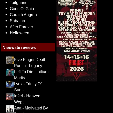
Tailgunner
Gods Of Gaia
Carach Angren
Sabaton
After Forever
Helloween
Nieuwste reviews
Five Finger Death
Punch - Legacy
Left To Die - Initium
Mortis
Lynx - Trinity Of
Suns
Inferi - Heaven
Wept
Ana - Motivated By