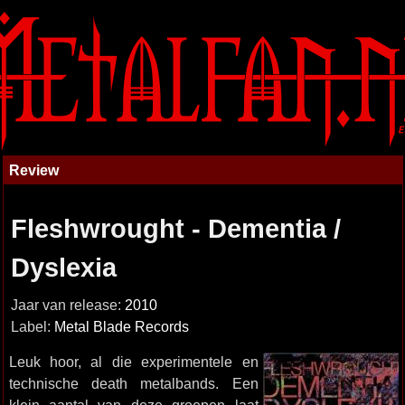
Review
Fleshwrought - Dementia /
Dyslexia
Jaar van release:
2010
Label:
Metal Blade Records
Leuk hoor, al die experimentele en
technische death metalbands. Een