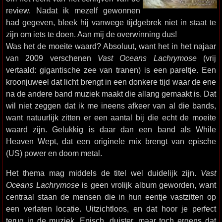
review. Nadat ik mezelf gewonnen
had gegeven, bleek hij vanwege tijdgebrek niet in staat te
zijn om iets te doen. Aan mij de overwinning dus!
Was het de moeite waard? Absoluut, want het in het najaar
van 2009 verschenen
Vast Oceans Lachrymose
(vrij
vertaald: gigantische zee van tranen) is een pareltje. Een
kroonjuweel dat licht brengt in een donkere tijd waar de ene
na de andere band muziek maakt die allang gemaakt is. Dat
wil niet zeggen dat ik me ineens afkeer van al die bands,
want natuurlijk zitten er een aantal bij die echt de moeite
waard zijn. Gelukkig is daar dan een band als While
Heaven Wept, dat een originele mix brengt van epische
(US) power en doom metal.
Het thema mag middels de titel wel duidelijk zijn.
Vast
Oceans Lachrymose
is geen vrolijk album geworden, want
centraal staan de mensen die in hun eentje vastzitten op
een verlaten locatie. Uitzichtloos, en dat hoor je perfect
terug in de muziek. Episch, duister, maar toch ergens dat