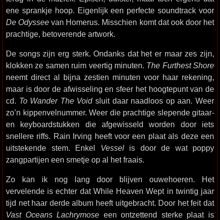
ene sprankje hoop. Eigenlijk een perfecte soundtrack voor
De Odyssee
van Homerus. Misschien komt dat ook door het
prachtige, betoverende artwork.
De songs zijn erg sterk. Ondanks dat het er maar zes zijn,
klokken ze samen ruim veertig minuten.
The Furthest Shore
neemt direct al bijna zestien minuten voor haar rekening,
maar is door de afwisseling en sfeer het hoogtepunt van de
cd.
To Wander The Void
sluit daar naadloos op aan. Weer
zo’n kippenvelnummer. Weer die prachtige slepende gitaar-
en keyboardstukken die afgewisseld worden door iets
snellere riffs. Rain Irving heeft voor een plaat als deze een
uitstekende stem. Enkel
Vessel
is door de wat poppy
zangpartijen een smetje op al het fraais.
Zo kan ik nog lang door blijven ouwehoeren. Het
vervelende is echter dat While Heaven Wept in twintig jaar
tijd net haar derde album heeft uitgebracht. Door het feit dat
Vast Oceans Lachrymose
een ontzettend sterke plaat is