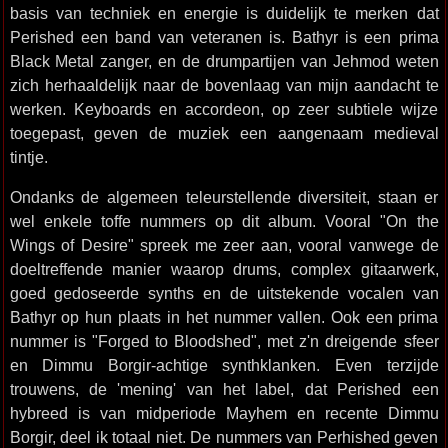
basis van techniek en energie is duidelijk te merken dat
Perished een band van veteranen is. Bathyr is een prima
Black Metal zanger, en de drumpartijen van Jehmod weten
zich herhaaldelijk naar de bovenlaag van mijn aandacht te
werken. Keyboards en accordeon, op zeer subtiele wijze
toegepast, geven de muziek een aangenaam medieval
tintje.
Ondanks de algemeen teleurstellende diversiteit, staan er
wel enkele toffe nummers op dit album. Vooral "On the
Wings of Desire" spreek me zeer aan, vooral vanwege de
doeltreffende manier waarop drums, complex gitaarwerk,
goed gedoseerde synths en de uitstekende vocalen van
Bathyr op hun plaats in het nummer vallen. Ook een prima
nummer is "Forged to Bloodshed", met z'n dreigende sfeer
en Dimmu Borgir-achtige synthklanken. Even terzijde
trouwens, de 'mening' van het label, dat Perished een
hybreed is van midperiode Mayhem en recente Dimmu
Borgir, deel ik totaal niet. De nummers van Perhished geven