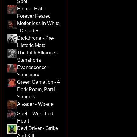
Spell
Eternal Evil -
Forever Feared
Motionless In White
- Decades
Darkthrone - Pre-
Historic Metal
The Fifth Alliance -
Stenahoria
Evanescence -
Sanctuary
Green Carnation - A
Dark Poem, Part II:
Sanguis
Alvader - Woede
Spell - Wretched
Heart
DevilDriver - Strike
And Kill