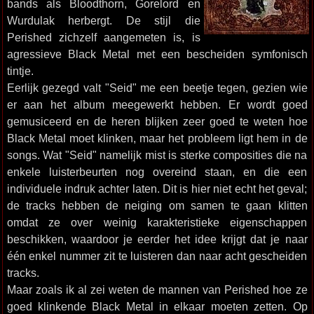
bands als Bloodthorn, Gorelord en
Wurdulak herbergt. De stijl die
Perished zichzelf aangemeten is, is
agressieve Black Metal met een bescheiden symfonisch
tintje.
Eerlijk gezegd valt "Seid" me een beetje tegen, gezien wie
er aan het album meegewerkt hebben. Er wordt goed
gemusiceerd en de heren blijken zeer goed te weten hoe
Black Metal moet klinken, maar het probleem ligt hem in de
songs. Wat "Seid" namelijk mist is sterke composities die na
enkele luisterbeurten nog overeind staan, en die een
individuele indruk achter laten. Dit is hier niet echt het geval;
de tracks hebben de neiging om samen te gaan klitten
omdat ze over weinig karakteristieke eigenschappen
beschikken, waardoor je eerder het idee krijgt dat je naar
één enkel nummer zit te luisteren dan naar acht gescheiden
tracks.
Maar zoals ik al zei weten de mannen van Perished hoe ze
goed klinkende Black Metal in elkaar moeten zetten. Op