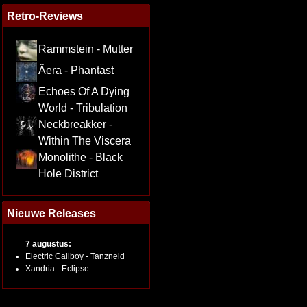
Retro-Reviews
Rammstein - Mutter
Äera - Phantast
Echoes Of A Dying
World - Tribulation
Neckbreakker -
Within The Viscera
Monolithe - Black
Hole District
Nieuwe Releases
7 augustus:
Electric Callboy - Tanzneid
Xandria - Eclipse