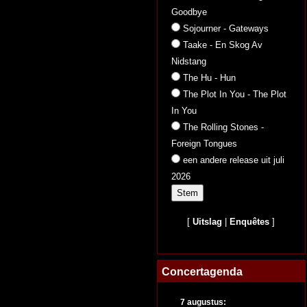
Goodbye
Sojourner - Gateways
Taake - En Skog Av
Nidstang
The Hu - Hun
The Plot In You - The Plot
In You
The Rolling Stones -
Foreign Tongues
een andere release uit juli
2026
[
Uitslag
|
Enquêtes
]
Concertagenda
7 augustus: