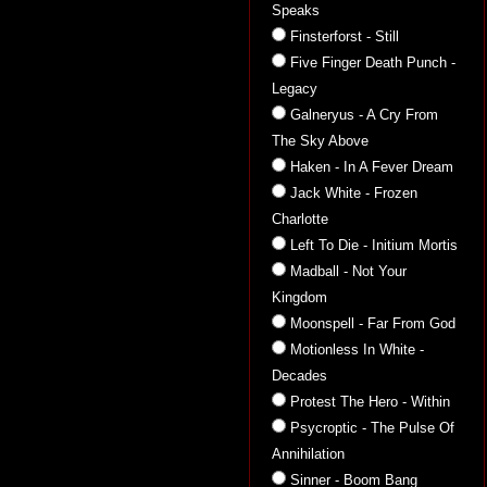
Speaks
Finsterforst - Still
Five Finger Death Punch -
Legacy
Galneryus - A Cry From
The Sky Above
Haken - In A Fever Dream
Jack White - Frozen
Charlotte
Left To Die - Initium Mortis
Madball - Not Your
Kingdom
Moonspell - Far From God
Motionless In White -
Decades
Protest The Hero - Within
Psycroptic - The Pulse Of
Annihilation
Sinner - Boom Bang