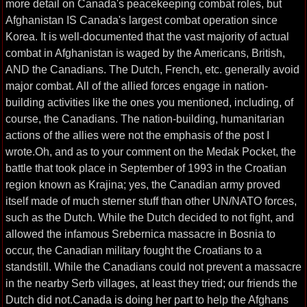
more detail on Canada's peacekeeping combat roles, but
Afghanistan IS Canada's largest combat operation since
Korea. It is well-documented that the vast majority of actual
combat in Afghanistan is waged by the Americans, British,
AND the Canadians. The Dutch, French, etc. generally avoid
major combat. All of the allied forces engage in nation-
building activities like the ones you mentioned, including, of
course, the Canadians. The nation-building, humanitarian
actions of the allies were not the emphasis of the post I
wrote.Oh, and as to your comment on the Medak Pocket, the
battle that took place in September of 1993 in the Croatian
region known as Krajina; yes, the Canadian army proved
itself made of much sterner stuff than other UN/NATO forces,
such as the Dutch. While the Dutch decided to not fight, and
allowed the infamous Srebernica massacre in Bosnia to
occur, the Canadian military fought the Croatians to a
standstill. While the Canadians could not prevent a massacre
in the nearby Serb villages, at least they tried; our friends the
Dutch did not.Canada is doing her part to help the Afghans