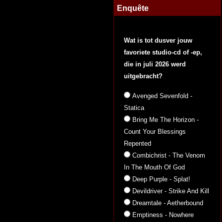
Enquête
Wat is tot dusver jouw
favoriete studio-cd of -ep,
die in juli 2026 werd
uitgebracht?
Avenged Sevenfold -
Statica
Bring Me The Horizon -
Count Your Blessings
Repented
Combichrist - The Venom
In The Mouth Of God
Deep Purple - Splat!
Devildriver - Strike And Kill
Dreamtale - Aetherbound
Emptiness - Nowhere