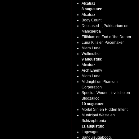
Alcatraz
8 augustus:
Alcatraz
Body Count
Deceased..., Putridarium en
Mancuerda
Elithium en End of the Dream
Luna Kills en Pacemaker
M'era Luna
Wolfmother
9 augustus:
Alcatraz
Arch Enemy
M'era Luna
Midnight en Phantom
Corporation
Spectral Wound, Invulche en
Blodzallog
10 augustus:
Mortal Sin en Hidden Intent
Municipal Waste en
Schizophrenia
11 augustus:
Lagwagon
Sanguisugabogg,