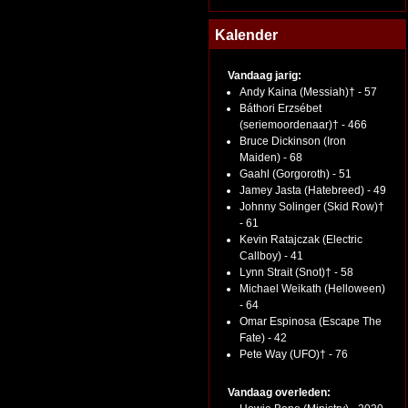
Kalender
Vandaag jarig:
Andy Kaina (Messiah)† - 57
Báthori Erzsébet
(seriemoordenaar)† - 466
Bruce Dickinson (Iron
Maiden) - 68
Gaahl (Gorgoroth) - 51
Jamey Jasta (Hatebreed) - 49
Johnny Solinger (Skid Row)†
- 61
Kevin Ratajczak (Electric
Callboy) - 41
Lynn Strait (Snot)† - 58
Michael Weikath (Helloween)
- 64
Omar Espinosa (Escape The
Fate) - 42
Pete Way (UFO)† - 76
Vandaag overleden: