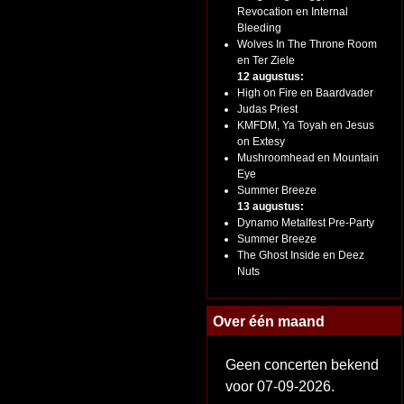
Revocation en Internal
Bleeding
Wolves In The Throne Room
en Ter Ziele
12 augustus:
High on Fire en Baardvader
Judas Priest
KMFDM, Ya Toyah en Jesus
on Extesy
Mushroomhead en Mountain
Eye
Summer Breeze
13 augustus:
Dynamo Metalfest Pre-Party
Summer Breeze
The Ghost Inside en Deez
Nuts
Over één maand
Geen concerten bekend
voor 07-09-2026.