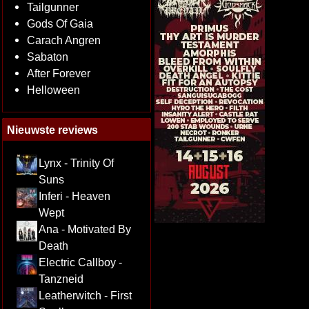
Tailgunner
Gods Of Gaia
Carach Angren
Sabaton
After Forever
Helloween
Nieuwste reviews
Lynx - Trinity Of
Suns
Inferi - Heaven
Wept
Ana - Motivated By
Death
Electric Callboy -
Tanzneid
Leatherwitch - First