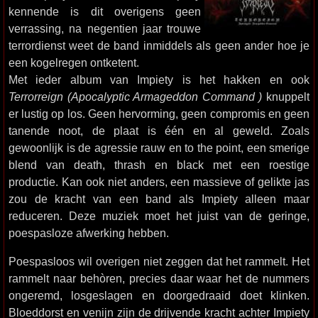
kennende is dit overigens geen
verrassing, na negentien jaar trouwe
terrordienst weet de band inmiddels als geen ander hoe je
een kogelregen ontketent.
Met ieder album van Impiety is het hakken en ook
Terrorreign (Apocalyptic Armageddon Command )
knuppelt
er lustig op los. Geen hervorming, geen compromis en geen
tanende noot, de plaat is één en al geweld. Zoals
gewoonlijk is de agressie rauw en to the point, een smerige
blend van death, thrash en black met een roestige
productie. Kan ook niet anders, een massieve of gelikte jas
zou de kracht van een band als Impiety alleen maar
reduceren. Deze muziek moet het juist van de geringe,
poespasloze afwerking hebben.
Poespasloos wil overigen niet zeggen dat het rammelt. Het
rammelt naar behòren, precies daar waar het de nummers
ongeremd, losgeslagen en doorgedraaid doet klinken.
Bloeddorst en venijn zijn de drijvende kracht achter Impiety