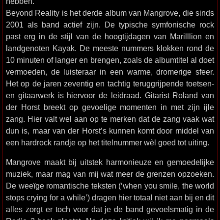
hebben.
Beyond Reality is het derde album van Mangrove, die sinds
2001 als band actief zijn. De typische symfonische rock
past erg in de stijl van de hoogtijdagen van Marilllion en
landgenoten Kayak. De meeste nummers klokken rond de
10 minuten of langer en brengen, zoals de albumtitel al doet
vermoeden, de luisteraar in een warme, dromerige sfeer.
Het op de jaren zeventig en tachtig teruggrijpende toetsen-
en gitaarwerk is hiervoor de leidraad. Gitarist Roland van
der Horst breekt op gevoelige momenten in met zijn ijle
zang. Hier valt wel aan op te merken dat de zang vaak wat
dun is, maar van der Horst’s kunnen komt door middel van
een hardrock randje op het titelnummer wèl goed tot uiting.
Mangrove maakt bij uitstek harmonieuze en gemoedelijke
muziek, maar mag van mij wat meer de grenzen opzoeken.
De weeïge romantische teksten (‘when you smile, the world
stops crying for a while’) dragen hier totaal niet aan bij en dit
alles zorgt er toch voor dat je de band gevoelsmatig in de