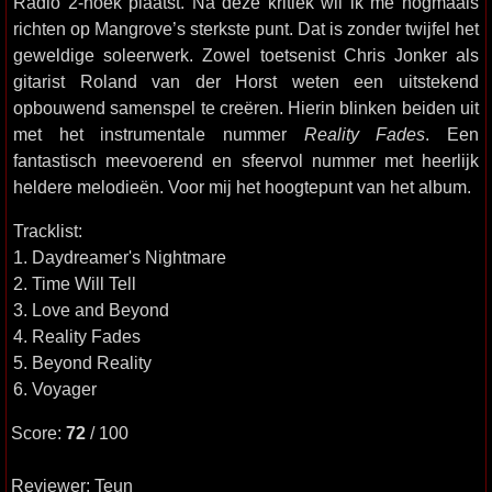
Radio 2-hoek plaatst. Na deze kritiek wil ik me nogmaals
richten op Mangrove’s sterkste punt. Dat is zonder twijfel het
geweldige soleerwerk. Zowel toetsenist Chris Jonker als
gitarist Roland van der Horst weten een uitstekend
opbouwend samenspel te creëren. Hierin blinken beiden uit
met het instrumentale nummer
Reality Fades
. Een
fantastisch meevoerend en sfeervol nummer met heerlijk
heldere melodieën. Voor mij het hoogtepunt van het album.
Tracklist:
1. Daydreamer's Nightmare
2. Time Will Tell
3. Love and Beyond
4. Reality Fades
5. Beyond Reality
6. Voyager
Score:
72
/ 100
Reviewer: Teun