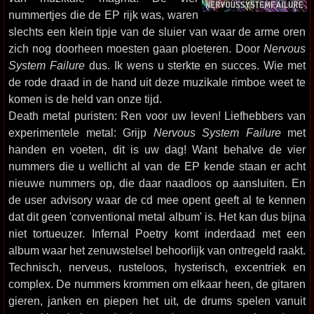
nummertjes die de EP rijk was, waren
slechts een klein tipje van de sluier van waar de arme oren
zich nog doorheen moesten gaan ploeteren. Door
Nervous
System Failure
dus. Ik wens u sterkte en succes. Wie met
de rode draad in de hand uit deze muzikale rimboe weet te
komen is de held van onze tijd.
Death metal puristen: Ren voor uw leven! Liefhebbers van
experimentele metal: Grijp
Nervous System Failure
met
handen en voeten, dit is uw dag! Want behalve de vier
nummers die u wellicht al van de EP kende staan er acht
nieuwe nummers op, die daar naadloos op aansluiten. En
de user advisory waar de cd mee opent geeft al te kennen
dat dit geen 'conventional metal album' is. Het kan dus bijna
niet tortueuzer. Infernal Poetry komt inderdaad met een
album waar het zenuwstelsel behoorlijk van ontregeld raakt.
Technisch, nerveus, rusteloos, hysterisch, excentriek en
complex. De nummers krommen om elkaar heen, de gitaren
gieren, janken en piepen het uit, de drums spelen vanuit