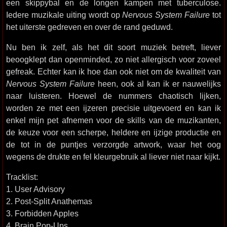
een skippybal en de longen kampen met tuberculose.
Iedere muzikale uiting wordt op
Nervous System Failure
tot
het uiterste gedreven en over de rand geduwd.
Nu ben ik zelf, als het dit soort muziek betreft, liever
beoogklept dan openminded, zo niet allergisch voor zoveel
gefreak. Echter kan ik hoe dan ook niet om de kwaliteit van
Nervous System Failure
heen, ook al kan ik er nauwelijks
naar luisteren. Hoewel de nummers chaotisch lijken,
worden ze met een ijzeren precisie uitgevoerd en kan ik
enkel mijn pet afnemen voor de skills van de muzikanten,
de keuze voor een scherpe, heldere en ijzige productie en
de tot in de puntjes verzorgde artwork, waar het oog
wegens de drukte en fel kleurgebruik al liever niet naar kijkt.
Tracklist:
1. User Advisory
2. Post-Split Anathemas
3. Forbidden Apples
4. Brain Pop-Ups