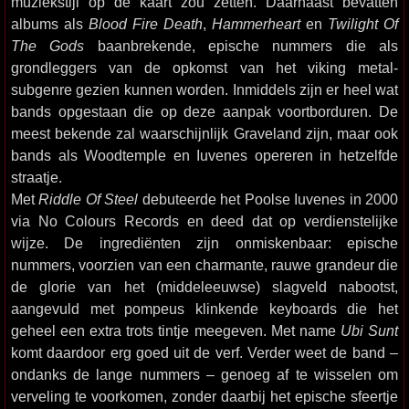
muziekstijl op de kaart zou zetten. Daarnaast bevatten
albums als
Blood Fire Death
,
Hammerheart
en
Twilight Of
The Gods
baanbrekende, epische nummers die als
grondleggers van de opkomst van het viking metal-
subgenre gezien kunnen worden. Inmiddels zijn er heel wat
bands opgestaan die op deze aanpak voortborduren. De
meest bekende zal waarschijnlijk Graveland zijn, maar ook
bands als Woodtemple en Iuvenes opereren in hetzelfde
straatje.
Met
Riddle Of Steel
debuteerde het Poolse Iuvenes in 2000
via No Colours Records en deed dat op verdienstelijke
wijze. De ingrediënten zijn onmiskenbaar: epische
nummers, voorzien van een charmante, rauwe grandeur die
de glorie van het (middeleeuwse) slagveld nabootst,
aangevuld met pompeus klinkende keyboards die het
geheel een extra trots tintje meegeven. Met name
Ubi Sunt
komt daardoor erg goed uit de verf. Verder weet de band –
ondanks de lange nummers – genoeg af te wisselen om
verveling te voorkomen, zonder daarbij het epische sfeertje