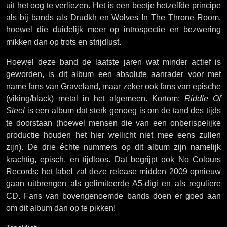
uit het oog te verliezen. Het is een beetje hetzelfde principe
als bij bands als Drudkh en Wolves In The Throne Room,
hoewel die duidelijk meer op introspectie en bezwering
mikken dan op trots en strijdlust.
Hoewel deze band de laatste jaren wat minder actief is
geworden, is dit album een absolute aanrader voor met
name fans van Graveland, maar zeker ook fans van epische
(viking/black) metal in het algemeen. Kortom:
Riddle Of
Steel
is een album dat sterk genoeg is om de tand des tijds
te doorstaan (hoewel mensen die van een onberispelijke
productie houden het hier wellicht niet mee eens zullen
zijn). De drie échte nummers op dit album zijn namelijk
krachtig, episch, en tijdloos. Dat begrijpt ook No Colours
Records: het label zal deze release midden 2009 opnieuw
gaan uitbrengen als gelimiteerde A5-digi en als reguliere
CD. Fans van bovengenoemde bands doen er goed aan
om dit album dan op te pikken!