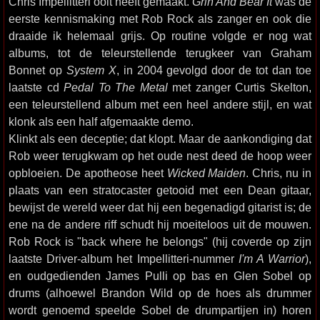
Chris Impellitteri ooit heeft gemaakt.
Grin And Bear It
was de
eerste kennismaking met Rob Rock als zanger en ook die
draaide ik helemaal grijs. Op routine volgde er nog wat
albums, tot de teleurstellende terugkeer van Graham
Bonnet op
System X
, in 2004 gevolgd door de tot dan toe
laatste cd
Pedal To The Metal
met zanger Curtis Skelton,
een teleurstellend album met een heel andere stijl, en wat
klonk als een half afgemaakte demo.
Klinkt als een deceptie; dat klopt. Maar de aankondiging dat
Rob weer terugkwam op het oude nest deed de hoop weer
opbloeien. De apotheose heet
Wicked Maiden
. Chris, nu in
plaats van een stratocaster getooid met een Dean gitaar,
bewijst de wereld weer dat hij een begenadigd gitarist is; de
ene na de andere riff schudt hij moeiteloos uit de mouwen.
Rob Rock is "back where he belongs" (hij coverde op zijn
laatste Driver-album het Impellitteri-nummer
I'm A Warrior
),
en oudgedienden James Pulli op bas en Glen Sobel op
drums (alhoewel Brandon Wild op de hoes als drummer
wordt genoemd speelde Sobel de drumpartijen in) horen