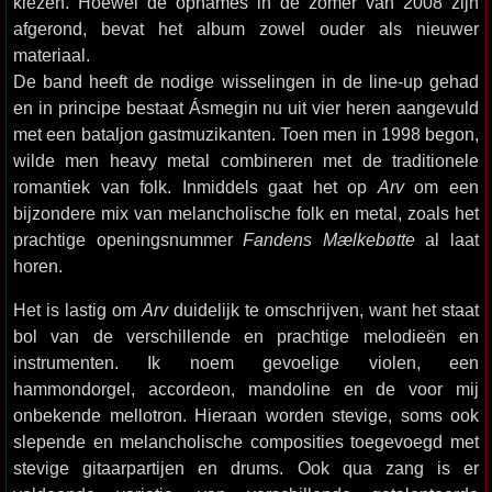
kiezen. Hoewel de opnames in de zomer van 2008 zijn
afgerond, bevat het album zowel ouder als nieuwer
materiaal.
De band heeft de nodige wisselingen in de line-up gehad
en in principe bestaat Ásmegin nu uit vier heren aangevuld
met een bataljon gastmuzikanten. Toen men in 1998 begon,
wilde men heavy metal combineren met de traditionele
romantiek van folk. Inmiddels gaat het op
Arv
om een
bijzondere mix van melancholische folk en metal, zoals het
prachtige openingsnummer
Fandens Mælkebøtte
al laat
horen.
Het is lastig om
Arv
duidelijk te omschrijven, want het staat
bol van de verschillende en prachtige melodieën en
instrumenten. Ik noem gevoelige violen, een
hammondorgel, accordeon, mandoline en de voor mij
onbekende mellotron. Hieraan worden stevige, soms ook
slepende en melancholische composities toegevoegd met
stevige gitaarpartijen en drums. Ook qua zang is er