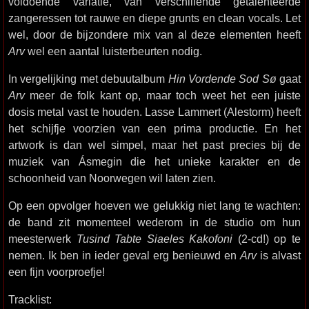
voldoende variatie, van verschillende getalenteerde
zangeressen tot rauwe en diepe grunts en clean vocals. Let
wel, door de bijzondere mix van al deze elementen heeft
Arv
wel een aantal luisterbeurten nodig.
In vergelijking met debuutalbum
Hin Vordende Sod Sø
gaat
Arv
meer de folk kant op, maar toch weet het een juiste
dosis metal vast te houden. Lasse Lammert (Alestorm) heeft
het schijfje voorzien van een prima productie. En het
artwork is dan wel simpel, maar het past precies bij de
muziek van Ásmegin die het unieke karakter en de
schoonheid van Noorwegen wil laten zien.
Op een opvolger hoeven we gelukkig niet lang te wachten:
de band zit momenteel wederom in de studio om hun
meesterwerk
Tusind Tabte Siaeles Kakofoni
(2-cd!) op te
nemen. Ik ben in ieder geval erg benieuwd en
Arv
is alvast
een fijn voorproefje!
Tracklist: