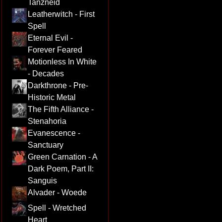
Tanzneid
Leatherwitch - First
Spell
Eternal Evil -
Forever Feared
Motionless In White
- Decades
Darkthrone - Pre-
Historic Metal
The Fifth Alliance -
Stenahoria
Evanescence -
Sanctuary
Green Carnation - A
Dark Poem, Part II:
Sanguis
Alvader - Woede
Spell - Wretched
Heart