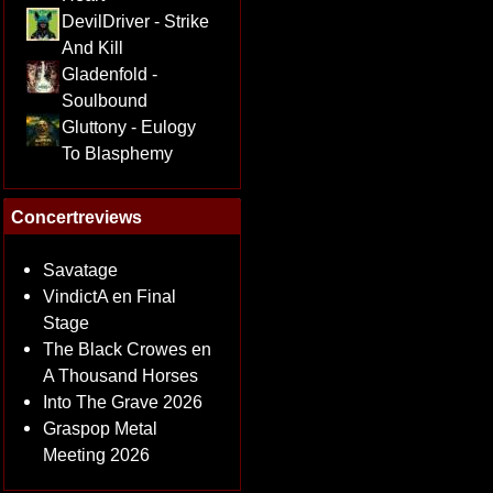
DevilDriver - Strike
And Kill
Gladenfold -
Soulbound
Gluttony - Eulogy
To Blasphemy
Concertreviews
Savatage
VindictA en Final
Stage
The Black Crowes en
A Thousand Horses
Into The Grave 2026
Graspop Metal
Meeting 2026