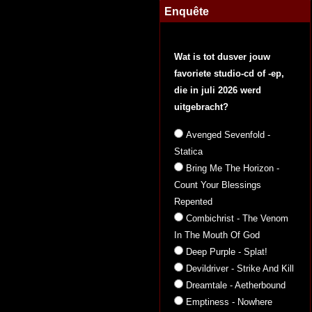
Enquête
Wat is tot dusver jouw
favoriete studio-cd of -ep,
die in juli 2026 werd
uitgebracht?
Avenged Sevenfold -
Statica
Bring Me The Horizon -
Count Your Blessings
Repented
Combichrist - The Venom
In The Mouth Of God
Deep Purple - Splat!
Devildriver - Strike And Kill
Dreamtale - Aetherbound
Emptiness - Nowhere