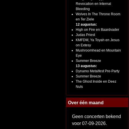
Revocation en Internal
Bleeding
Wolves In The Throne Room
en Ter Ziele
12 augustus:
High on Fire en Baardvader
Judas Priest
KMFDM, Ya Toyah en Jesus
on Extesy
Mushroomhead en Mountain
Eye
Summer Breeze
13 augustus:
Dynamo Metalfest Pre-Party
Summer Breeze
The Ghost Inside en Deez
Nuts
Over één maand
Geen concerten bekend
voor 07-09-2026.