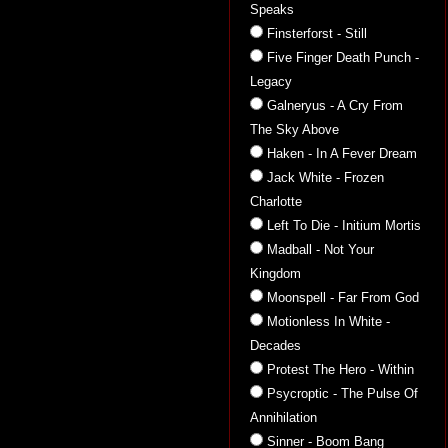
Speaks
Finsterforst - Still
Five Finger Death Punch -
Legacy
Galneryus - A Cry From
The Sky Above
Haken - In A Fever Dream
Jack White - Frozen
Charlotte
Left To Die - Initium Mortis
Madball - Not Your
Kingdom
Moonspell - Far From God
Motionless In White -
Decades
Protest The Hero - Within
Psycroptic - The Pulse Of
Annihilation
Sinner - Boom Bang