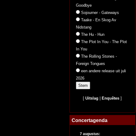
Goodbye
Sojourner - Gateways
Taake - En Skog Av
Nidstang
The Hu - Hun
The Plot In You - The Plot
In You
The Rolling Stones -
Foreign Tongues
een andere release uit juli
2026
[
Uitslag
|
Enquêtes
]
Concertagenda
7 augustus: