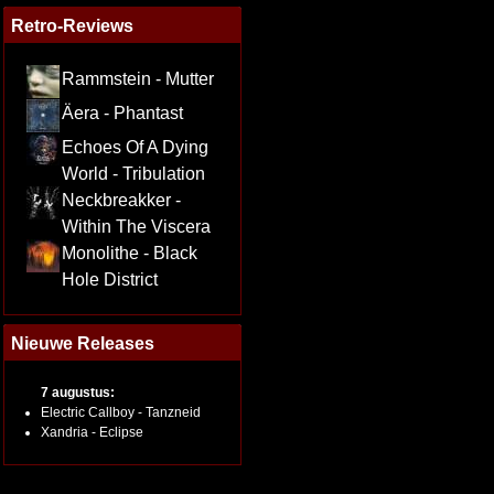
Retro-Reviews
Rammstein - Mutter
Äera - Phantast
Echoes Of A Dying
World - Tribulation
Neckbreakker -
Within The Viscera
Monolithe - Black
Hole District
Nieuwe Releases
7 augustus:
Electric Callboy - Tanzneid
Xandria - Eclipse