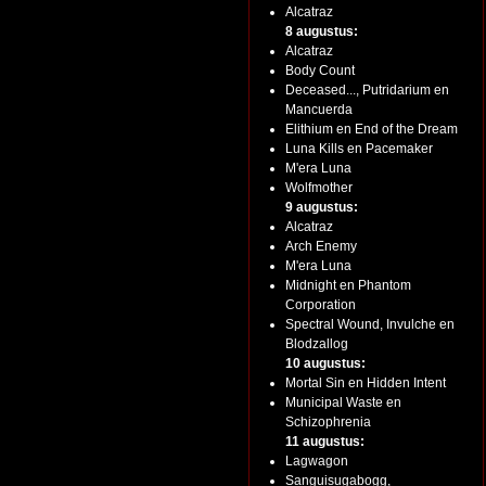
Alcatraz
8 augustus:
Alcatraz
Body Count
Deceased..., Putridarium en
Mancuerda
Elithium en End of the Dream
Luna Kills en Pacemaker
M'era Luna
Wolfmother
9 augustus:
Alcatraz
Arch Enemy
M'era Luna
Midnight en Phantom
Corporation
Spectral Wound, Invulche en
Blodzallog
10 augustus:
Mortal Sin en Hidden Intent
Municipal Waste en
Schizophrenia
11 augustus:
Lagwagon
Sanguisugabogg,