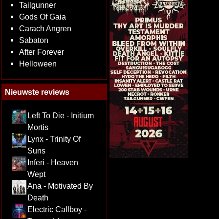
Tailgunner
Gods Of Gaia
Carach Angren
Sabaton
After Forever
Helloween
Nieuwste reviews
Left To Die - Initium
Mortis
Lynx - Trinity Of
Suns
Inferi - Heaven
Wept
Ana - Motivated By
Death
Electric Callboy -