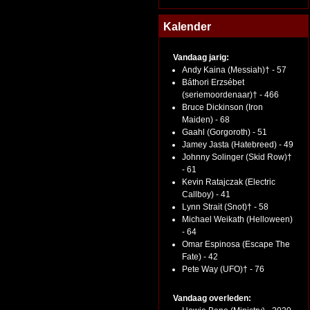
Kalender
Vandaag jarig:
Andy Kaina (Messiah)† - 57
Báthori Erzsébet
(seriemoordenaar)† - 466
Bruce Dickinson (Iron
Maiden) - 68
Gaahl (Gorgoroth) - 51
Jamey Jasta (Hatebreed) - 49
Johnny Solinger (Skid Row)†
- 61
Kevin Ratajczak (Electric
Callboy) - 41
Lynn Strait (Snot)† - 58
Michael Weikath (Helloween)
- 64
Omar Espinosa (Escape The
Fate) - 42
Pete Way (UFO)† - 76
Vandaag overleden: