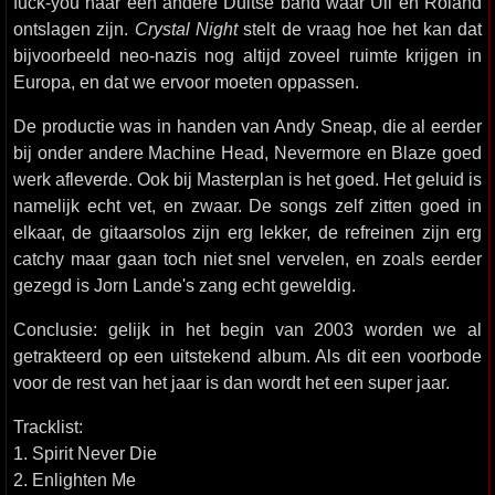
fuck-you naar een andere Duitse band waar Uli en Roland
ontslagen zijn.
Crystal Night
stelt de vraag hoe het kan dat
bijvoorbeeld neo-nazis nog altijd zoveel ruimte krijgen in
Europa, en dat we ervoor moeten oppassen.
De productie was in handen van Andy Sneap, die al eerder
bij onder andere Machine Head, Nevermore en Blaze goed
werk afleverde. Ook bij Masterplan is het goed. Het geluid is
namelijk echt vet, en zwaar. De songs zelf zitten goed in
elkaar, de gitaarsolos zijn erg lekker, de refreinen zijn erg
catchy maar gaan toch niet snel vervelen, en zoals eerder
gezegd is Jorn Lande's zang echt geweldig.
Conclusie: gelijk in het begin van 2003 worden we al
getrakteerd op een uitstekend album. Als dit een voorbode
voor de rest van het jaar is dan wordt het een super jaar.
Tracklist:
1. Spirit Never Die
2. Enlighten Me