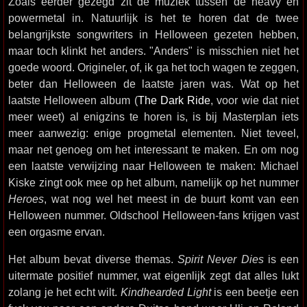
Zoals eerder gezegd zit de muziek tussen de heavy en
powermetal in. Natuurlijk is het te horen dat de twee
belangrijkste songwriters in Helloween gezeten hebben,
maar toch klinkt het anders. "Anders" is misschien niet het
goede woord. Origineler, of, ik ga het toch wagen te zeggen,
beter dan Helloween de laatste jaren was. Wat op het
laatste Helloween album (
The Dark Ride
, voor wie dat niet
meer weet) al enigzins te horen is, is bij Masterplan iets
meer aanwezig: enige progmetal elementen. Niet teveel,
maar net genoeg om het interessant te maken. En om nog
een laatste verwijzing naar Helloween te maken: Michael
Kiske zingt ook mee op het album, namelijk op het nummer
Heroes
, wat nog wel het meest in de buurt komt van een
Helloween nummer. Oldschool Helloween-fans krijgen vast
een orgasme ervan.
Het album bevat diverse themas.
Spirit Never Dies
is een
uitermate positief nummer, wat eigenlijk zegt dat alles lukt
zolang je het echt wilt.
Kindhearded Light
is een beetje een