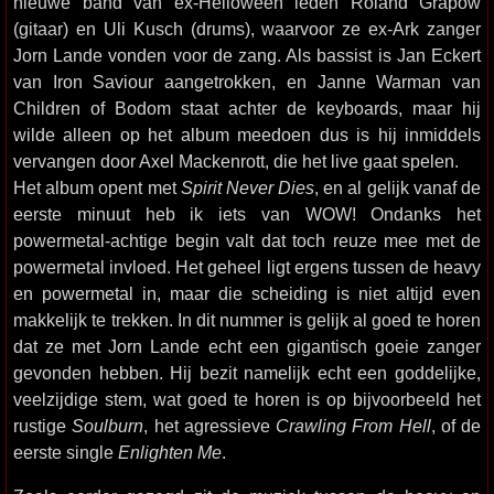
nieuwe band van ex-Helloween leden Roland Grapow
(gitaar) en Uli Kusch (drums), waarvoor ze ex-Ark zanger
Jorn Lande vonden voor de zang. Als bassist is Jan Eckert
van Iron Saviour aangetrokken, en Janne Warman van
Children of Bodom staat achter de keyboards, maar hij
wilde alleen op het album meedoen dus is hij inmiddels
vervangen door Axel Mackenrott, die het live gaat spelen.
Het album opent met
Spirit Never Dies
, en al gelijk vanaf de
eerste minuut heb ik iets van WOW! Ondanks het
powermetal-achtige begin valt dat toch reuze mee met de
powermetal invloed. Het geheel ligt ergens tussen de heavy
en powermetal in, maar die scheiding is niet altijd even
makkelijk te trekken. In dit nummer is gelijk al goed te horen
dat ze met Jorn Lande echt een gigantisch goeie zanger
gevonden hebben. Hij bezit namelijk echt een goddelijke,
veelzijdige stem, wat goed te horen is op bijvoorbeeld het
rustige
Soulburn
, het agressieve
Crawling From Hell
, of de
eerste single
Enlighten Me
.