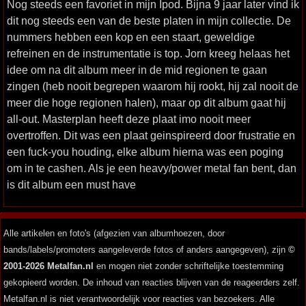
Nog steeds een favoriet in mijn Ipod. Bijna 9 jaar later vind ik
dit nog steeds een van de beste platen in mijn collectie. De
nummers hebben een kop en een staart, geweldige
refreinen en de instrumentatie is top. Jorn kreeg helaas het
idee om na dit album meer in de mid regionen te gaan
zingen (heb nooit begrepen waarom hij rookt, hij zal nooit de
meer die hoge regionen halen), maar op dit album gaat hij
all-out. Masterplan heeft deze plaat imo nooit meer
overtroffen. Dit was een plaat geinspireerd door frustratie en
een fuck-you houding, elke album hierna was een poging
om in te cashen. Als je een heavy/power metal fan bent, dan
is dit album een must have
Alle artikelen en foto's (afgezien van albumhoezen, door
bands/labels/promoters aangeleverde fotos of anders aangegeven), zijn
©
2001-2026 Metalfan.nl
en mogen niet zonder schriftelijke toestemming
gekopieerd worden. De inhoud van reacties blijven van de reageerders zelf.
Metalfan.nl is niet verantwoordelijk voor reacties van bezoekers. Alle