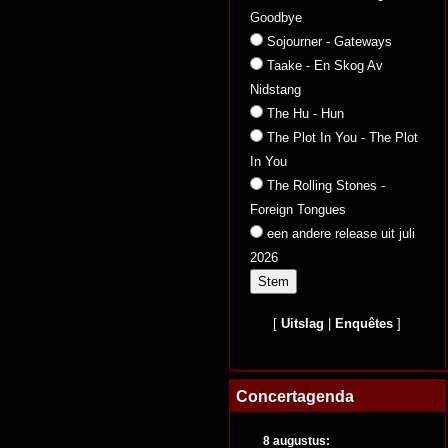
Goodbye
Sojourner - Gateways
Taake - En Skog Av
Nidstang
The Hu - Hun
The Plot In You - The Plot
In You
The Rolling Stones -
Foreign Tongues
een andere release uit juli
2026
[
Uitslag
|
Enquêtes
]
Concertagenda
8 augustus: