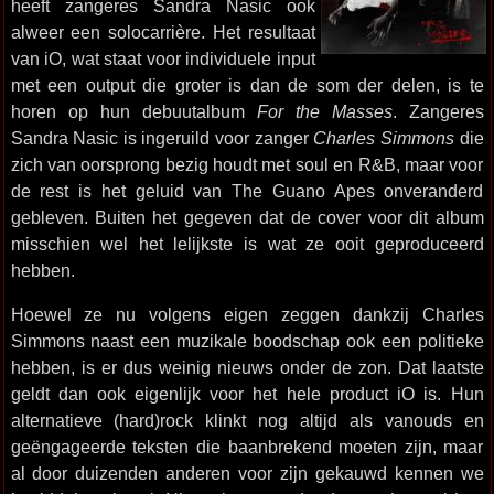
heeft zangeres Sandra Nasic ook
alweer een solocarrière. Het resultaat
van iO, wat staat voor individuele input
met een output die groter is dan de som der delen, is te
horen op hun debuutalbum
For the Masses
. Zangeres
Sandra Nasic is ingeruild voor zanger
Charles Simmons
die
zich van oorsprong bezig houdt met soul en R&B, maar voor
de rest is het geluid van The Guano Apes onveranderd
gebleven. Buiten het gegeven dat de cover voor dit album
misschien wel het lelijkste is wat ze ooit geproduceerd
hebben.
Hoewel ze nu volgens eigen zeggen dankzij Charles
Simmons naast een muzikale boodschap ook een politieke
hebben, is er dus weinig nieuws onder de zon. Dat laatste
geldt dan ook eigenlijk voor het hele product iO is. Hun
alternatieve (hard)rock klinkt nog altijd als vanouds en
geëngageerde teksten die baanbrekend moeten zijn, maar
al door duizenden anderen voor zijn gekauwd kennen we