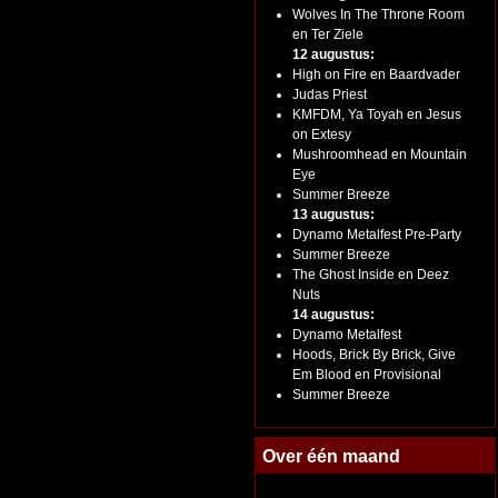
Wolves In The Throne Room
en Ter Ziele
12 augustus:
High on Fire en Baardvader
Judas Priest
KMFDM, Ya Toyah en Jesus
on Extesy
Mushroomhead en Mountain
Eye
Summer Breeze
13 augustus:
Dynamo Metalfest Pre-Party
Summer Breeze
The Ghost Inside en Deez
Nuts
14 augustus:
Dynamo Metalfest
Hoods, Brick By Brick, Give
Em Blood en Provisional
Summer Breeze
Over één maand