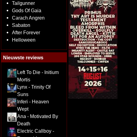
Tailgunner
Gods Of Gaia
Carach Angren
Sabaton
After Forever
Helloween
Nieuwste reviews
Left To Die - Initium
Mortis
Lynx - Trinity Of
Suns
Inferi - Heaven
Wept
Ana - Motivated By
Death
Electric Callboy -