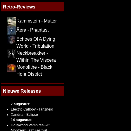
Retro-Reviews
Rammstein - Mutter
Äera - Phantast
Echoes Of A Dying
World - Tribulation
Neckbreakker -
Within The Viscera
Monolithe - Black
Hole District
Nieuwe Releases
7 augustus:
Electric Callboy - Tanzneid
Xandria - Eclipse
14 augustus:
Hollywood Vampires - At
Montreux Jazz Festival