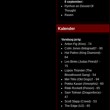
8 september:
Pyrrhon en Devoid Of
Thought
Raven
Kalender
Vandaag jarig:
Anton Fig (Kiss) - 74
Colin Jones (fotograaf)† - 90
Hal Patino (King Diamond) -
64
Les Binks (Judas Priest)† -
75
Lüpüs Thünder (The
Bloodhound Gang) - 54
Mel Tillis (Old Dogs)† - 94
Pekka Kasari (Amorphis) - 60
Rikki Rockett (Poison) - 65
Sam Totman (Dragonforce) -
47
Scott Stapp (Creed) - 53
The Edge (U2) - 65