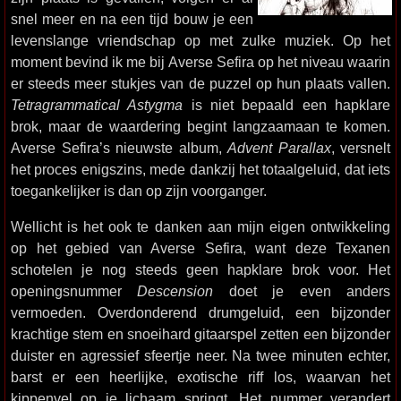
snel meer en na een tijd bouw je een
levenslange vriendschap op met zulke muziek. Op het
moment bevind ik me bij Averse Sefira op het niveau waarin
er steeds meer stukjes van de puzzel op hun plaats vallen.
Tetragrammatical Astygma
is niet bepaald een hapklare
brok, maar de waardering begint langzaamaan te komen.
Averse Sefira’s nieuwste album,
Advent Parallax
, versnelt
het proces enigszins, mede dankzij het totaalgeluid, dat iets
toegankelijker is dan op zijn voorganger.
Wellicht is het ook te danken aan mijn eigen ontwikkeling
op het gebied van Averse Sefira, want deze Texanen
schotelen je nog steeds geen hapklare brok voor. Het
openingsnummer
Descension
doet je even anders
vermoeden. Overdonderend drumgeluid, een bijzonder
krachtige stem en snoeihard gitaarspel zetten een bijzonder
duister en agressief sfeertje neer. Na twee minuten echter,
barst er een heerlijke, exotische riff los, waarvan het
kippenvel op je lichaam springt. Het nummer verandert