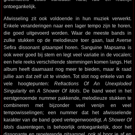
ontoegankelijk.
Afwisseling zit ook voldoende in hun muziek verwerkt.
Enkele veranderingen naar een lager tempo zijn te horen,
die goed uitgevoerd worden. Waar de meeste bands in
zulke stukken op de melodieuze toer gaan, laat Averse
Sefira dissonant gitaarspel horen. Sanguine Mapsama is
ook weer goed bij stem en legt veel variatie in de vocalen;
een hele reeks verschillende stemmingen komen langs. Het
album heeft daarnaast nog meer te bieden, maar ik raad
jullie aan dat zelf uit te vinden. Tot slot nog enkele van de
vele hoogtepunten:
Refractions Of An Unexploded
Singularity
en
A Shower Of Idols
. De band weet in het
eerstgenoemde nummer pakkende, melodieuze stukken te
combineren met bijzonder veel venijn en veel
tempowisselingen; een nummer dat het afwisselende
karakter van de band goed vertegenwoordigt.
A Shower Of
Idols
daarentegen, is behoorlijk ontoegankelijk, door het
dissonante en repeterende gitaarspel, ook al hoor je af en