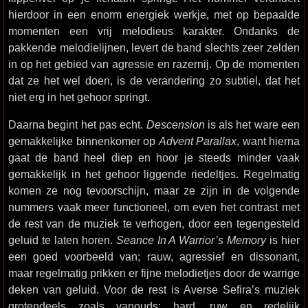
hierdoor in een enorm energiek werkje, met op bepaalde
momenten een vrij melodieus karakter. Ondanks de
pakkende melodielijnen, levert de band slechts zeer zelden
in op het gebied van agressie en razernij. Op de momenten
dat ze het wel doen, is de verandering zo subtiel, dat het
niet erg in het gehoor springt.
Daarna begint het pas echt.
Descension
is als het ware een
gemakkelijke binnenkomer op
Advent Parallax
, want hierna
gaat de band heel diep en hoor je steeds minder vaak
gemakkelijk in het gehoor liggende riedeltjes. Regelmatig
komen ze nog tevoorschijn, maar ze zijn in de volgende
nummers vaak meer functioneel, om even het contrast met
de rest van de muziek te verhogen, door een tegengesteld
geluid te laten horen.
Seance In A Warrior’s Memory
is hier
een goed voorbeeld van; rauw, agressief en dissonant,
maar regelmatig prikken er fijne melodietjes door de warrige
deken van geluid. Voor de rest is Averse Sefira’s muziek
grotendeels zoals vanouds: hard, ruw en redelijk