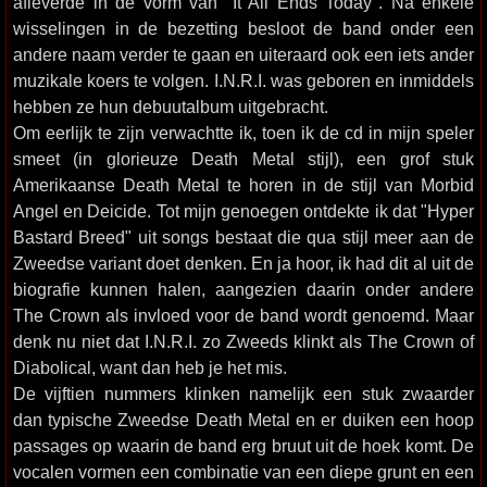
afleverde in de vorm van "It All Ends Today". Na enkele
wisselingen in de bezetting besloot de band onder een
andere naam verder te gaan en uiteraard ook een iets ander
muzikale koers te volgen. I.N.R.I. was geboren en inmiddels
hebben ze hun debuutalbum uitgebracht.
Om eerlijk te zijn verwachtte ik, toen ik de cd in mijn speler
smeet (in glorieuze Death Metal stijl), een grof stuk
Amerikaanse Death Metal te horen in de stijl van Morbid
Angel en Deicide. Tot mijn genoegen ontdekte ik dat "Hyper
Bastard Breed" uit songs bestaat die qua stijl meer aan de
Zweedse variant doet denken. En ja hoor, ik had dit al uit de
biografie kunnen halen, aangezien daarin onder andere
The Crown als invloed voor de band wordt genoemd. Maar
denk nu niet dat I.N.R.I. zo Zweeds klinkt als The Crown of
Diabolical, want dan heb je het mis.
De vijftien nummers klinken namelijk een stuk zwaarder
dan typische Zweedse Death Metal en er duiken een hoop
passages op waarin de band erg bruut uit de hoek komt. De
vocalen vormen een combinatie van een diepe grunt en een