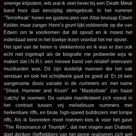
smerige krijsstem, iets wat ik veel liever bij een Death Metal
band hoor dan eenzijdig stemgebruik. In het nummer
"Terrorfreak" horen we gastvocalen van Altar-brulaap Edwin
Kelder, maar zanger Henri's grunt lijkt voldoende op die van
Edwin om te voorkomen dat dit opvalt en ik moest het
inderdaad eerst in het boekje lezen voordat het me opviel.
Het spel van de heren is vlekkenloos en ik was er dan ook
echt niet ingetrapt als de biografie me probeerde wijs te
maken dat I.N.R.I. een nieuwe band van relatief onervaren
muzikanten was. Dit zijn duidelijk mannen die het vak
verstaan en ook het schrijfwerk gaat ze goed af. Er zit een
aangename dosis variatie in de nummers en met name
"Shoot, Hammer and Krush" en "Masturbate" zijn haast
'catchy' te noemen. De variatie manifesteert zich vooral in
het contrast tussen vrij melodieuze nummers met
herkenbare riffs, en brute high-speed bulldozers met lompe
riffs. Als ik favorieten moet noemen kies ik voor het gave
"The Resonance of Triumph", dat met vlagen aan Diabolic
doet denken (liefhebbers van het genre realiseren zich wel