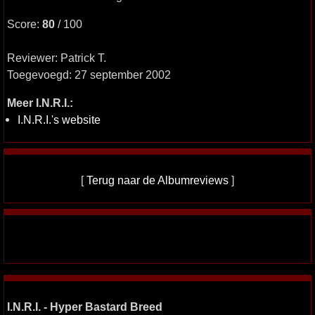
Score:
80
/ 100
Reviewer: Patrick T.
Toegevoegd: 27 september 2002
Meer I.N.R.I.:
I.N.R.I.'s website
[
Terug naar de Albumreviews
]
I.N.R.I. - Hyper Bastard Breed