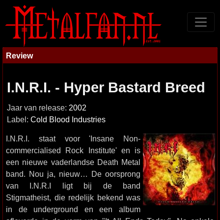
Review
I.N.R.I. - Hyper Bastard Breed
Jaar van release:
2002
Label:
Cold Blood Industries
I.N.R.I. staat voor 'Insane Non-
commercialised Rock Institute' en is
een nieuwe vaderlandse Death Metal
band. Nou ja, nieuw… De oorsprong
van I.N.R.I ligt bij de band
Stigmatheist, die redelijk bekend was
in de underground en een album