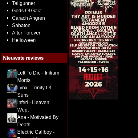
Tailgunner
Gods Of Gaia
Carach Angren
Sabaton
After Forever
Helloween
Nieuwste reviews
Left To Die - Initium
Mortis
Lynx - Trinity Of
Suns
Inferi - Heaven
Wept
Ana - Motivated By
Death
Electric Callboy -