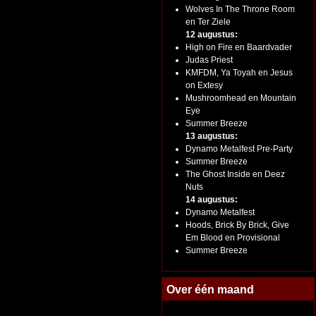
Wolves In The Throne Room
en Ter Ziele
12 augustus:
High on Fire en Baardvader
Judas Priest
KMFDM, Ya Toyah en Jesus
on Extesy
Mushroomhead en Mountain
Eye
Summer Breeze
13 augustus:
Dynamo Metalfest Pre-Party
Summer Breeze
The Ghost Inside en Deez
Nuts
14 augustus:
Dynamo Metalfest
Hoods, Brick By Brick, Give
Em Blood en Provisional
Summer Breeze
Over één maand