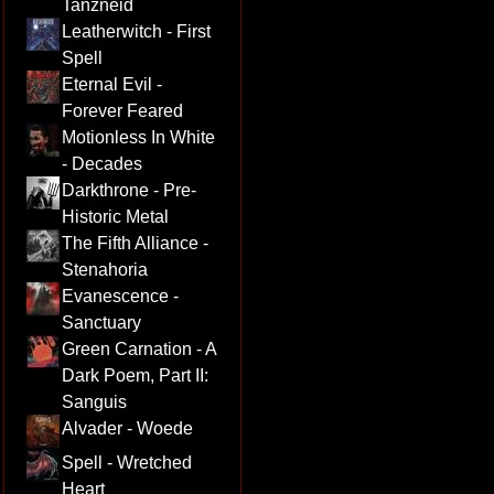
Tanzneid
Leatherwitch - First
Spell
Eternal Evil -
Forever Feared
Motionless In White
- Decades
Darkthrone - Pre-
Historic Metal
The Fifth Alliance -
Stenahoria
Evanescence -
Sanctuary
Green Carnation - A
Dark Poem, Part II:
Sanguis
Alvader - Woede
Spell - Wretched
Heart