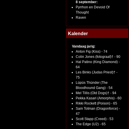
8 september:
Pyrrhon en Devoid Of
Thought
Raven
Kalender
Vandaag jarig:
Anton Fig (Kiss) - 74
Colin Jones (fotograaf)† - 90
Hal Patino (King Diamond) -
64
Les Binks (Judas Priest)† -
75
Lüpüs Thünder (The
Bloodhound Gang) - 54
Mel Tillis (Old Dogs)† - 94
Pekka Kasari (Amorphis) - 60
Rikki Rockett (Poison) - 65
Sam Totman (Dragonforce) -
47
Scott Stapp (Creed) - 53
The Edge (U2) - 65