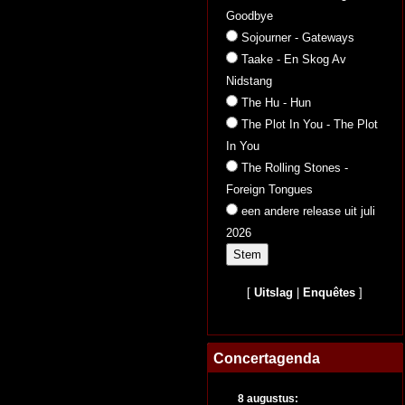
Goodbye
Sojourner - Gateways
Taake - En Skog Av
Nidstang
The Hu - Hun
The Plot In You - The Plot
In You
The Rolling Stones -
Foreign Tongues
een andere release uit juli
2026
[
Uitslag
|
Enquêtes
]
Concertagenda
8 augustus: