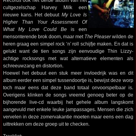
Records ook het derde album van het
cultgezelschap Harvey Milk een
nieuwe kans. Het debuut
My Love Is
Higher Than Your Assessment Of
What My Love Could Be
is een
mensonterende brok doom, maar met
The Pleaser
wilden de
heren graag een simpel rock ‘n’ roll schijfje maken. En dat is
gelukt want de tien songs zijn eenvoudige Thin Lizzy-
achtige rocksongs met wat alternatieve elementen als
schreeuwzang en distortion.
Hoewel het debuut een stuk meer invloedrijk was en dit
album eerder een simpel tussendoortje is, bewijst deze worp
toch maar eens dat deze band totaal onvoorspelbaar is.
Overigens klinken de songs vreemd genoeg beter op de
bijhorende live-cd waarbij het gehele album langskomt
aangevuld met enkele leuke jampassages. Mensen die zich
vervelen in deze zomervakantie moeten maar eens een dag
uittrekken om deze groep uit te checken.