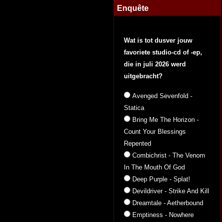
Enquête
Wat is tot dusver jouw
favoriete studio-cd of -ep,
die in juli 2026 werd
uitgebracht?
Avenged Sevenfold -
Statica
Bring Me The Horizon -
Count Your Blessings
Repented
Combichrist - The Venom
In The Mouth Of God
Deep Purple - Splat!
Devildriver - Strike And Kill
Dreamtale - Aetherbound
Emptiness - Nowhere