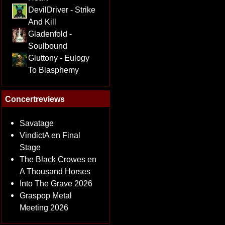
DevilDriver - Strike
And Kill
Gladenfold -
Soulbound
Gluttony - Eulogy
To Blasphemy
Concertreviews
Savatage
VindictA en Final
Stage
The Black Crowes en
A Thousand Horses
Into The Grave 2026
Graspop Metal
Meeting 2026