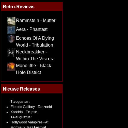
Retro-Reviews
Rammstein - Mutter
Äera - Phantast
Echoes Of A Dying
World - Tribulation
Neckbreakker -
Within The Viscera
Monolithe - Black
Hole District
Nieuwe Releases
7 augustus:
Electric Callboy - Tanzneid
Xandria - Eclipse
14 augustus:
Hollywood Vampires - At
Montreux Jazz Festival