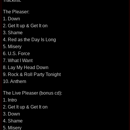
Tracklist:
The Pleaser:
1. Down
2. Get It up & Get It on
3. Shame
4. Red as the Day Is Long
5. Misery
6. U.S. Force
7. What I Want
8. Lay My Head Down
9. Rock & Roll Party Tonight
10. Anthem
The Live Pleaser (bonus cd):
1. Intro
2. Get It up & Get It on
3. Down
4. Shame
5. Misery