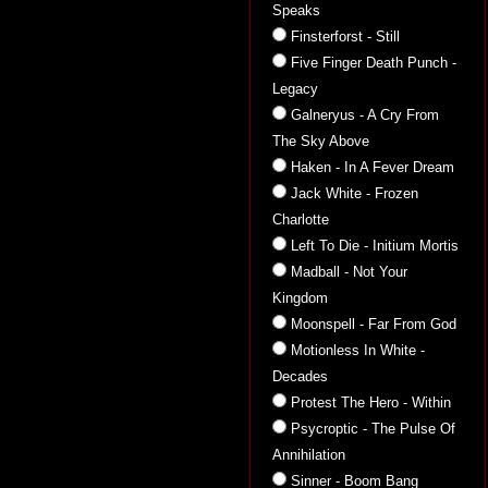
Speaks
Finsterforst - Still
Five Finger Death Punch -
Legacy
Galneryus - A Cry From
The Sky Above
Haken - In A Fever Dream
Jack White - Frozen
Charlotte
Left To Die - Initium Mortis
Madball - Not Your
Kingdom
Moonspell - Far From God
Motionless In White -
Decades
Protest The Hero - Within
Psycroptic - The Pulse Of
Annihilation
Sinner - Boom Bang