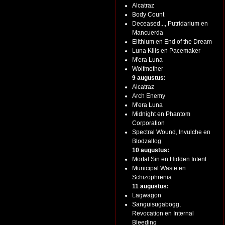
Alcatraz
Body Count
Deceased..., Putridarium en
Mancuerda
Elithium en End of the Dream
Luna Kills en Pacemaker
M'era Luna
Wolfmother
9 augustus:
Alcatraz
Arch Enemy
M'era Luna
Midnight en Phantom
Corporation
Spectral Wound, Invulche en
Blodzallog
10 augustus:
Mortal Sin en Hidden Intent
Municipal Waste en
Schizophrenia
11 augustus:
Lagwagon
Sanguisugabogg,
Revocation en Internal
Bleeding