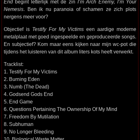
End
begint letterlijk met de zin
I’m Arch Enemy, I’m Your
Nemesis
. Ben ik nu paranoia of schamen ze zich plots
nergens meer voor?
Objectief is
Testify For My Victims
een aardige moderne
metalplaat met goed ingespeelde en geproduceerde songs.
En subjectief? Kom maar eens kijken naar mijn wc-pot die
tijdens het luisteren van dit album liters kots heeft verwerkt.
Tracklist:
1. Testify For My Victims
2. Burning Eden
3. Numb (The Dead)
4. Godsend Gods End
5. End Game
6. Questions Pertaining The Ownership Of My Mind
7. Freedom By Mutilation
8. Subhuman
9. No Longer Bleeding
10. Biological Waste Matter