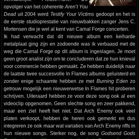
opvolger van het coherente
Aren’t You
Dead
uit 2004 werd
Testify Your Victims
gedoopt en het is
de eerste studioprestatie van nieuwbakken zanger Jens C.
Mortensen die je wel al kent van Carnal Forge concerten.
Ik had verwacht dat dit nieuwe album een keiharde
metalplaat ging zijn en zodoende was ik verbaasd met de
weg die Carnal Forge op dit album is ingeslagen. Je moet
geen groot analist zijn om te concluderen dat ze hun knieval
voor commercie hebben gemaakt. Ze hebben duidelijk naar
de laatste twee succesvolle In Flames albums geluisterd en
zonder enige schaamte hebben ze met
Burning Eden
zo
getrouw mogelijk een nieuwerwetse In Flames hit proberen
schrijven. Uiteraard hebben ze voor deze song ook al een
videoclip opgenomen. Geen slechte song en zeer pakkend,
maar een ziel heeft het niet. Dat Arch Enemy ook veel
platen verkoopt, hebben de heren ook gemerkt en dus
integreren ze ook maar wat variaties van Arch Enemy riffs in
hun nieuwe songs. Sterker nog, de song
Godsend Gods