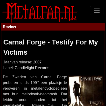
Review
Carnal Forge - Testify For My
Victims
Jaar van release:
2007
Label:
Candlelight Records
De Zweden van Carnal Forge
proberen sinds 1997 een plaatsje te
veroveren in metalencyclopedieën
met hun melodeath/neothrash. Dat
leidde onder andere tot het
vermakelijke
Please…Die
. De