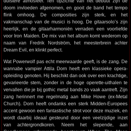
duistere atmosfeer. Ten opzichte van het debuut zijn de
doom invloeden afgenomen, en gooit de band het tempo
flink omhoog. De composities zijn sterk, en het
vakmanschap van de musici is hoog. De gitaarsolo’s zijn
heerlijk, en de gitaarharmoniën verraden een voorliefde
voor Iron Maiden. De mix van het album komt wederom op
naam van Fredrik Nordström, het meesterbrein achter
Dream Evil, en klinkt perfect.
Wat Powerwolf pas echt meerwaarde geeft, is de zang. De
wannabe vampier Attila Dorn heeft een klassieke opera-
opleiding genoten. Hij beschikt dan ook over een krachtige,
gevarieerde stem, zonder in de hoge operette-uithalen te
vervallen die je bij gothic metal bands zo vaak aantreft. Zijn
zang herinnert me regelmatig aan Mike Howe (ex-Metal
Church). Dorn heeft ondanks een sterk Midden-Europees
accent gewoon een fantastische strot voor deze muziek, en
wordt daarbij ideaal gesteund door een veelzijdige inzet
van achtergrondkoren. Neem het slepende, aan