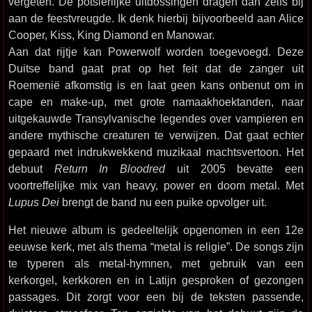
vergeten. De potsierlijke uitdossingen dragen dan zelfs bij
aan de feestvreugde. Ik denk hierbij bijvoorbeeld aan Alice
Cooper, Kiss, King Diamond en Manowar.
Aan dat rijtje kan Powerwolf worden toegevoegd. Deze
Duitse band gaat prat op het feit dat de zanger uit
Roemenië afkomstig is en laat geen kans onbenut om in
cape en make-up, met grote namaakhoektanden, naar
uitgekauwde Transylvanische legendes over vampieren en
andere mythische creaturen te verwijzen. Dat gaat echter
gepaard met indrukwekkend muzikaal machtsvertoon. Het
debuut
Return In Bloodred
uit 2005 bevatte een
voortreffelijke mix van heavy, power en doom metal. Met
Lupus Dei
brengt de band nu een puike opvolger uit.
Het nieuwe album is gedeeltelijk opgenomen in een 12e
eeuwse kerk, met als thema “metal is religie”. De songs zijn
te typeren als metal-hymnen, met gebruik van een
kerkorgel, kerkkoren en in Latijn gesproken of gezongen
passages. Dit zorgt voor een bij de teksten passende,