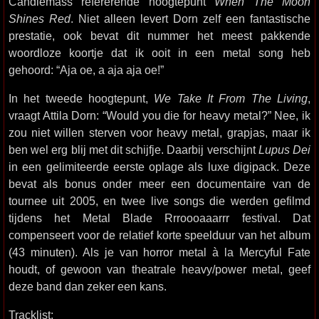
Candlemass refererende hoogtepunt
When The Moon
Shines Red
. Niet alleen levert Dorn zelf een fantastische
prestatie, ook bevat dit nummer het meest pakkende
woordloze koortje dat ik ooit in een metal song heb
gehoord: “Aja oe, a aja aja oe!”
In het tweede hoogtepunt,
We Take It From The Living
,
vraagt Attila Dorn: “Would you die for heavy metal?” Nee, ik
zou niet willen sterven voor heavy metal, grapjas, maar ik
ben wel erg blij met dit schijfje. Daarbij verschijnt
Lupus Dei
in een gelimiteerde eerste oplage als luxe digipack. Deze
bevat als bonus onder meer een documentaire van de
tournee uit 2005, en twee live songs die werden gefilmd
tijdens het Metal Blade Rrroooaaarrr festival. Dat
compenseert voor de relatief korte speelduur van het album
(43 minuten). Als je van horror metal à la Mercyful Fate
houdt, of gewoon van theatrale heavy/power metal, geef
deze band dan zeker een kans.
Tracklist: