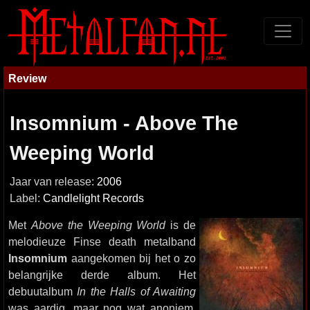
Review
Insomnium - Above The
Weeping World
Jaar van release:
2006
Label:
Candlelight Records
Met
Above the Weeping World
is de
melodieuze Finse death metalband
Insomnium
aangekomen bij het o zo
belangrijke derde album. Het
debuutalbum
In the Halls of Awaiting
was aardig, maar nog wat anoniem.