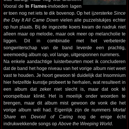
Vooral de
In Flames
-invloeden lagen
er toen nog net iets te dik bovenop. Op het ijzersterke
Since
the Day It All Came Down
vielen alle puzzelstukjes echter
op hun plaats. Bij de ingezette koers kwam de nadruk niet
alleen maar op melodie, maar ook meer op melancholie te
liggen. Dit in combinatie met het verbeterde
songwriterschap van de band leverde een prachtig,
weemoedig album op, vol lange, uitgesponnen nummers.
Na enkele aandachtige luisterbeurten moet ik concluderen
dat de band het hoge niveau van het vorige album niet weet
vast te houden. Je hoort gewoon té duidelijk dat Insomnium
hier hetzelfde kunstje probeert te herhalen, wat resulteert in
een album dat zeker niet slecht is, maar dat ook té
voorspelbaar klinkt. Het is moeilijk onder woorden te
brengen, maar dit album mist gewoon de vonk die het
vorige album wél had. Eigenlijk zijn de nummers
Mortal
Share
en
Devoid of Caring
nog de enige écht
indrukwekkende songs op
Above the Weeping World
.