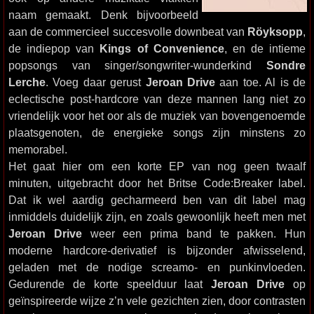
naam gemaakt. Denk bijvoorbeeld
aan de commercieel succesvolle downbeat van
Röyksopp
,
de indiepop van
Kings of Convenience
, en de intieme
popsongs van singer/songwriter-wunderkind
Sondre
Lerche
. Voeg daar gerust
Jeroan Drive
aan toe. Al is de
eclectische post-hardcore van deze mannen lang niet zo
vriendelijk voor het oor als de muziek van bovengenoemde
plaatsgenoten, de energieke songs zijn minstens zo
memorabel.
Het gaat hier om een korte EP van nog geen twaalf
minuten, uitgebracht door het Britse Code:Breaker label.
Dat ik wel aardig gecharmeerd ben van dit label mag
inmiddels duidelijk zijn, en zoals gewoonlijk heeft men met
Jeroan Drive
weer een prima band te pakken. Hun
moderne hardcore-derivatief is bijzonder afwisselend,
geladen met de nodige screamo- en punkinvloeden.
Gedurende de korte speelduur laat
Jeroan Drive
op
geïnspireerde wijze z’n vele gezichten zien, door contrasten