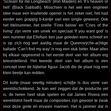
‘Scream for me Longbeach’ (Iron Maiden) en ‘It’s heaven or
hell’ (Black Sabbath). Misschien is het wel een origineel
idee maar een knallende opener is het zeker niet, het had
eerder een grappig b-kantje van een single geweest. Ook
het titelnummer, het snelle ‘Fires below’ en ‘Cries of the
living’ zijn verre van uniek en speciaal.’If you want god’ is
een nummer dat Ellefson tien jaar geleden eens schreef en
is op zich nog wel aardig maar de Queensrÿche-achtige
ballade ‘Can’t find my way’ is nog een stuk beter. Maar alles
bij elkaar opgesomd is het eerste deel van het album erg
teleurstellend. Het tweede deel van het album is een
concept over de bijbelse figuur Jacob die de plaat nog een
klein beetje kan redden.
Dit korte (maar veertig minuten) schijfje is dus verre van
wereldschokkend. Je kan wel zeggen dat de productie vet
is, de heren heel strak spelen en dat James Rivera een
wereldstrot heeft maar de composities zijn gewoon te zwak
voor deze grote en ervaren mannen. Het is jammer dat in