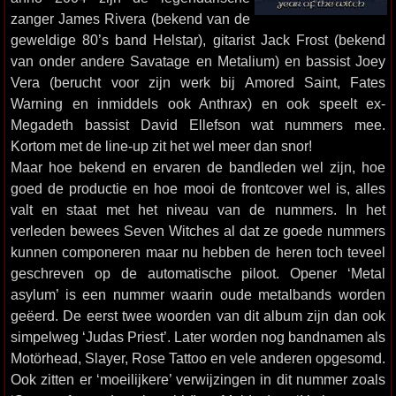
zanger James Rivera (bekend van de
geweldige 80’s band Helstar), gitarist Jack Frost (bekend
van onder andere Savatage en Metalium) en bassist Joey
Vera (berucht voor zijn werk bij Amored Saint, Fates
Warning en inmiddels ook Anthrax) en ook speelt ex-
Megadeth bassist David Ellefson wat nummers mee.
Kortom met de line-up zit het wel meer dan snor!
Maar hoe bekend en ervaren de bandleden wel zijn, hoe
goed de productie en hoe mooi de frontcover wel is, alles
valt en staat met het niveau van de nummers. In het
verleden bewees Seven Witches al dat ze goede nummers
kunnen componeren maar nu hebben de heren toch teveel
geschreven op de automatische piloot. Opener ‘Metal
asylum’ is een nummer waarin oude metalbands worden
geëerd. De eerst twee woorden van dit album zijn dan ook
simpelweg ‘Judas Priest’. Later worden nog bandnamen als
Motörhead, Slayer, Rose Tattoo en vele anderen opgesomd.
Ook zitten er ‘moeilijkere’ verwijzingen in dit nummer zoals