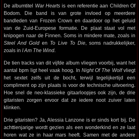
De albumtitel
War Hearts
is een referentie aan Children Of
Bodom. Die band is van grote invloed op meerdere
bandleden van Frozen Crown en daardoor op het geluid
van de Zuid-Europese formatie. De plaat staat vol met
knipogen naar de Finnen. Soms in mindere mate, zoals in
Steel And Gold
en
To Live To Die
, soms nadrukkelijker,
zoals in
I Am The Wind
.
De tien tracks van dit vijfde album vliegen voorbij, want het
aantal bpm ligt heel vaak hoog. In
Night Of The Wolf
vliegt
het sextet zelfs uit de bocht, terwijl tegelijkertijd een
compliment op zijn plaats is voor de technische uitvoering.
Hoe snel de neo-klassieke gitaarloopjes ook zijn, de drie
gitaristen zorgen ervoor dat ze iedere noot zuiver laten
klinken.
Drie gitaristen? Ja, Alessia Lanzone is er sinds kort bij. De
achttienjarige wordt gezien als een wonderkind en ze laat
horen wat ze in haar mars heeft. Samen met de andere