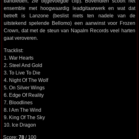
bandleden, zie bijgevoegde clip). Bovendien scoort het
ensemble met hoogwaardig leadgitaarwerk en wat dat
betreft is Lanzone (beslist niets ten nadele van de
uitstekend spelende Bellomo) een aanwinst voor Frozen
Crown, dat met de steun van Napalm Records veel harten
gaat veroveren.
Tracklist:
1. War Hearts
2. Steel And Gold
3. To Live To Die
4. Night Of The Wolf
5. On Silver Wings
6. Edge Of Reality
7. Bloodlines
8. I Am The Wind
9. King Of The Sky
10. Ice Dragon
Score:
78
/ 100