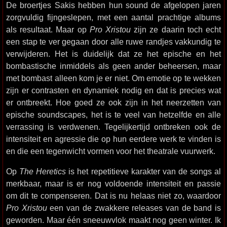
De broertjes Sakis hebben hun sound de afgelopen jaren
zorgvuldig fijngeslepen, met een aantal prachtige albums
als resultaat. Maar op
Pro Xristou
zijn ze daarin toch echt
een stap te ver gegaan door alle ruwe randjes vakkundig te
verwijderen. Het is duidelijk dat ze het epische en het
bombastische inmiddels als geen ander beheersen, maar
met bombast alleen kom je er niet. Om emotie op te wekken
zijn er contrasten en dynamiek nodig en dat is precies wat
er ontbreekt. Hoe goed ze ook zijn in het neerzetten van
epische soundscapes, het is te veel van hetzelfde en alle
verrassing is verdwenen. Tegelijkertijd ontbreken ook de
intensiteit en agressie die op hun eerdere werk te vinden is
en die een tegenwicht vormen voor het theatrale vuurwerk.
Op
The Heretics
is het repetitieve karakter van de songs al
merkbaar, maar is er nog voldoende intensiteit en passie
om dit te compenseren. Dat is nu helaas niet zo, waardoor
Pro Xristou
een van de zwakkere releases van de band is
geworden. Maar één sneeuwvlok maakt nog geen winter. Ik