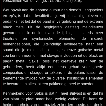
verschijnen van de vorige,
The Heretics
(2019).
Wat opvalt aan de enorme output aan demo’s, langspelers
en ep’s, is dat de kwaliteit altijd vrij constant gebleven is,
ondanks het feit dat de band in vergelijking met de extreme
black metal uit de beginjaren gestaag melodieuzer
geworden is. In de loop van de tijd zijn er steeds meer
theatrale en symfonische elementen de muziek
binnengeslopen, die uiteindelijk evolueerde naar een
sound die je melodische en majestueuze gotische metal
zou kunnen noemen, met stevige invloeden uit de black en
pagan metal. Sakis Tollis, het creatieve brein van de
gebroeders, heeft altijd een neus gehad voor goede
composities en slaagde er telkens in de balans tussen de
toenemende invloed van de diverse stilistische elementen
te bewaren en alles tot een pakkend geheel te smeden.
Kenmerkend voor Sakis is dat hij heel stijlvast is en dat hij
van plaat tot plaat maar heel weinig varieert. Dit komt de
herkenbaarheid van de muziek zeker ten goede, die deels