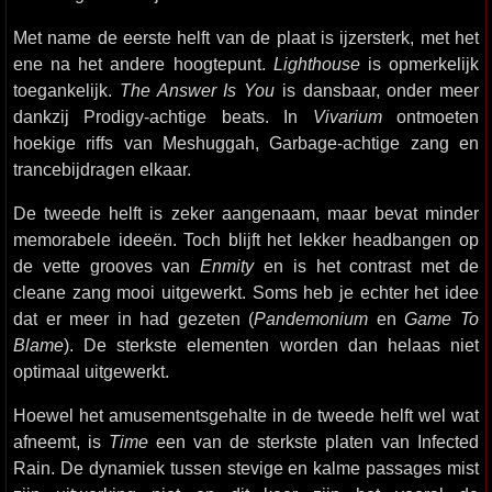
Met name de eerste helft van de plaat is ijzersterk, met het
ene na het andere hoogtepunt.
Lighthouse
is opmerkelijk
toegankelijk.
The Answer Is You
is dansbaar, onder meer
dankzij Prodigy-achtige beats. In
Vivarium
ontmoeten
hoekige riffs van Meshuggah, Garbage-achtige zang en
trancebijdragen elkaar.
De tweede helft is zeker aangenaam, maar bevat minder
memorabele ideeën. Toch blijft het lekker headbangen op
de vette grooves van
Enmity
en is het contrast met de
cleane zang mooi uitgewerkt. Soms heb je echter het idee
dat er meer in had gezeten (
Pandemonium
en
Game To
Blame
). De sterkste elementen worden dan helaas niet
optimaal uitgewerkt.
Hoewel het amusementsgehalte in de tweede helft wel wat
afneemt, is
Time
een van de sterkste platen van Infected
Rain. De dynamiek tussen stevige en kalme passages mist