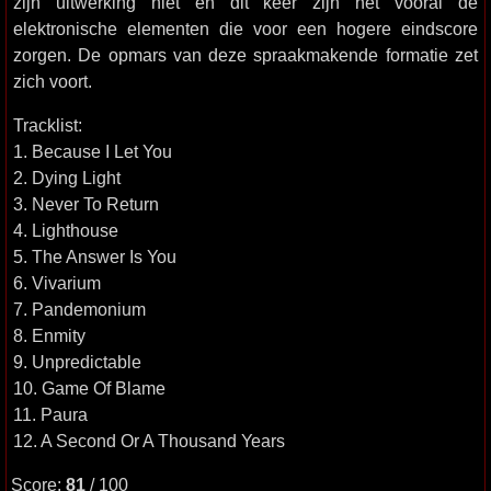
zijn uitwerking niet en dit keer zijn het vooral de
elektronische elementen die voor een hogere eindscore
zorgen. De opmars van deze spraakmakende formatie zet
zich voort.
Tracklist:
1. Because I Let You
2. Dying Light
3. Never To Return
4. Lighthouse
5. The Answer Is You
6. Vivarium
7. Pandemonium
8. Enmity
9. Unpredictable
10. Game Of Blame
11. Paura
12. A Second Or A Thousand Years
Score:
81
/ 100