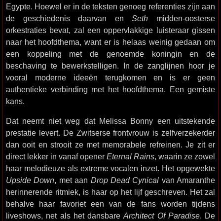
Egypte. Hoewel er in de teksten genoeg referenties zijn aan
de geschiedenis daarvan en
Seth
midden-oosterse
orkestraties bevat, zal een oppervlakkige luisteraar gissen
naar het hoofdthema, want er is helaas weinig gedaan om
een koppeling met de genoemde koningin en de
beschaving te bewerkstelligen. In de zanglijnen hoor je
vooral moderne ideeën terugkomen en is er geen
authentieke verbinding met het hoofdthema. Een gemiste
kans.
Dat neemt niet weg dat Melissa Bonny een uitstekende
prestatie levert. De Zwitserse frontvrouw is zelfverzekerder
dan ooit en strooit ze met memorabele refreinen. Je zit er
direct lekker in vanaf opener
Eternal Rains
, waarin ze zowel
haar melodieuze als extreme vocalen inzet. Het opgewekte
Upside Down
, met aan
Drop Dead Cynical
van Amaranthe
herinnerende ritmiek, is haar op het lijf geschreven. Het zal
behalve haar favoriet een van de fans worden tijdens
liveshows, net als het dansbare
Architect Of Paradise
. De