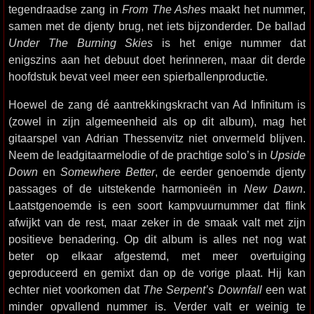
tegendraadse zang in
From The Ashes
maakt het nummer,
samen met de djenty brug, net iets bijzonderder. De ballad
Under The Burning Skies
is het enige nummer dat
enigszins aan het debuut doet herinneren, maar dit derde
hoofdstuk bevat veel meer een spierballenproductie.
Hoewel de zang dé aantrekkingskracht van Ad Infinitum is
(zowel in zijn algemeenheid als op dit album), mag het
gitaarspel van Adrian Thessenvitz niet onvermeld blijven.
Neem de leadgitaarmelodie of de prachtige solo’s in
Upside
Down
en
Somewhere Better
, de eerder genoemde djenty
passages of de uitstekende harmonieën in
New Dawn
.
Laatstgenoemde is een soort kampvuurnummer dat flink
afwijkt van de rest, maar zeker in de smaak valt met zijn
positieve benadering. Op dit album is alles net nog wat
beter op elkaar afgestemd, met meer overtuiging
geproduceerd en gemixt dan op de vorige plaat. Hij kan
echter niet voorkomen dat
The Serpent’s Downfall
een wat
minder opvallend nummer is. Verder valt er weinig te