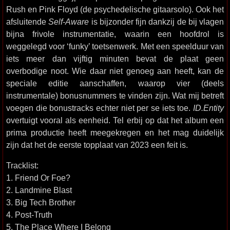
Rush en Pink Floyd (de psychedelische gitaarsolo). Ook het
afsluitende
Self-Aware
is bijzonder fijn dankzij de bij vlagen
bijna frivole instrumentatie, waarin een hoofdrol is
weggelegd voor ‘funky’ toetsenwerk. Met een speelduur van
iets meer dan vijftig minuten bevat de plaat geen
overbodige noot. Wie daar niet genoeg aan heeft, kan de
speciale editie aanschaffen, waarop vier (deels
instrumentale) bonusnummers te vinden zijn. Wat mij betreft
voegen die bonustracks echter niet per se iets toe.
ID.Entity
overtuigt vooral als eenheid. Tel erbij op dat het album een
prima productie heeft meegekregen en het mag duidelijk
zijn dat het de eerste topplaat van 2023 een feit is.
Tracklist:
1. Friend Or Foe?
2. Landmine Blast
3. Big Tech Brother
4. Post-Truth
5. The Place Where I Belong