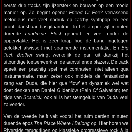
eerste drie tracks zijn ijzersterk en bouwen op een mooie
manier op. Zo begint opener
Friend Or Foe?
verrassend
melodieus met veel nadruk op catchy synthpop en een
pront, dansbaar basgitaarritme. In het amper vijf minuten
durende
Landmine Blast
gebeurt er veel onder de
oppervlakte. Het is zeer knap hoe de band ingetogen
getokkel afwisselt met spannende instrumentatie. En
Big
Tech Brother
swingt werkelijk de pan uit dankzij het
uitbundige toetsenwerk en de aanvullende blazers. De track
speelt een prachtig spel met contrasten, niet alleen qua
instrumentatie, maar zeker ook middels de fantastische
zang van Duda, die hier qua ‘flow’ en dynamiek wel wat
doet denken aan Daniel Gildenlöw (Pain Of Salvation) ten
tijde van
Scarsick
, ook al is het stemgeluid van Duda veel
zalvender.
Van de tweede helft valt vooral het ruim dertien minuten
durende epos
The Place Where I Belong
op. Hier horen we
Riverside teruggrijpen op klassieke progressieve rock à la