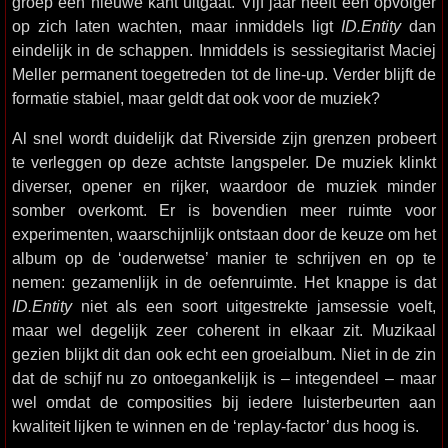
groep een nieuwe kant uitgaat. Vijf jaar heeft een opvolger
op zich laten wachten, maar inmiddels ligt
ID.Entity
dan
eindelijk in de schappen. Inmiddels is sessiegitarist Maciej
Meller permanent toegetreden tot de line-up. Verder blijft de
formatie stabiel, maar geldt dat ook voor de muziek?
Al snel wordt duidelijk dat Riverside zijn grenzen probeert
te verleggen op deze achtste langspeler. De muziek klinkt
diverser, opener en rijker, waardoor de muziek minder
somber overkomt. Er is bovendien meer ruimte voor
experimenten, waarschijnlijk ontstaan door de keuze om het
album op de ‘ouderwetse’ manier te schrijven en op te
nemen: gezamenlijk in de oefenruimte. Het knappe is dat
ID.Entity
niet als een soort uitgestrekte jamsessie voelt,
maar wel degelijk zeer coherent in elkaar zit. Muzikaal
gezien blijkt dit dan ook echt een groeialbum. Niet in de zin
dat de schijf nu zo ontoegankelijk is – integendeel – maar
wel omdat de composities bij iedere luisterbeurten aan
kwaliteit lijken te winnen en de ‘replay-factor’ dus hoog is.