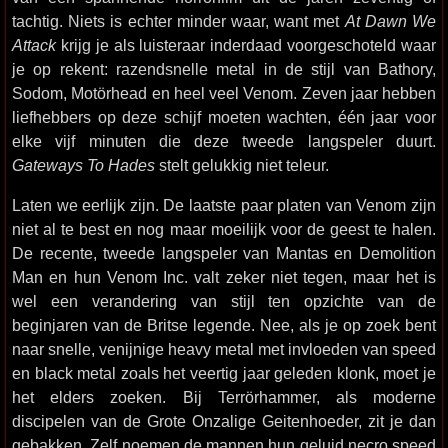
tachtig. Niets is echter minder waar, want met
At Dawn We
Attack
krijg je als luisteraar inderdaad voorgeschoteld waar
je op rekent: razendsnelle metal in de stijl van Bathory,
Sodom, Motörhead en heel veel Venom. Zeven jaar hebben
liefhebbers op deze schijf moeten wachten, één jaar voor
elke vijf minuten die deze tweede langspeler duurt.
Gateways To Hades
stelt gelukkig niet teleur.
Laten we eerlijk zijn. De laatste paar platen van Venom zijn
niet al te best en nog maar moeilijk voor de geest te halen.
De recente, tweede langspeler van Mantas en Demolition
Man en hun Venom Inc. valt zeker niet tegen, maar het is
wel een verandering van stijl ten opzichte van de
beginjaren van de Britse legende. Nee, als je op zoek bent
naar snelle, venijnige heavy metal met invloeden van speed
en black metal zoals het veertig jaar geleden klonk, moet je
het elders zoeken. Bij Terrörhammer, als moderne
discipelen van de Grote Onzalige Geitenhoeder, zit je dan
gebakken. Zelf noemen de mannen hun geluid necro speed