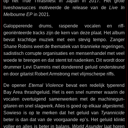
op het True Thrashfest in Japan in 2017. Het grote
liveshowsucces motiveerde de release van de
Live In
Melbourne EP
in 2021.
Galopperende drums, raspende vocalen en riff-
georiënteerde tracks zijn de kern van deze plaat. Het album
bevat krachtige muziek met een stevig tempo. Zanger
Shane Robins weet de thematiek van tirannieke regeringen,
sadistisch corrupte organisaties en mensenhandel met veel
woede te brengen en dat stemt tot nadenken. Dit wordt door
drummer Levi Darmiris met donderend geluid ondersteund
en door gitarist Robert Armstrong met vlijmscherpe riffs.
De opener
Eternal Violence
bevat een redelijk typerend
Bay Area thrashgeluid. Het is een snel nummer waarin de
vocalen overtuigend samenwerken met de machinegun-
gitaren en snel slagwerk. Alles is goed op elkaar afgestemd.
Sowieso is op te merken dat het geluid van
Tyrannicide
beter is dan dat van de voorgaande ep’s. Het geluid klinkt
voller en alles is beter in balans.
World Asunder
laat horen