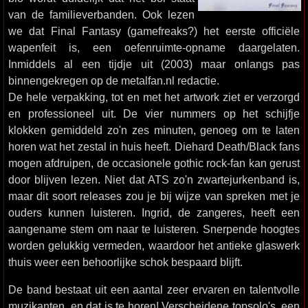
van de familieverbanden. Ook lezen
we dat Final Fantasy (gamefreaks?) het eerste officiële
wapenfeit is, een oefenruimte-opname daargelaten.
Inmiddels al een tijdje uit (2003) maar onlangs pas
binnengekregen op de metalfan.nl redactie.
De hele verpakking, tot en met het artwork ziet er verzorgd
en professioneel uit. De vier nummers op het schijfje
klokken gemiddeld zo'n zes minuten, genoeg om te laten
horen wat het zestal in huis heeft. Diehard Death/Black fans
mogen afdruipen, de occasionele gothic rock-fan kan gerust
door blijven lezen. Niet dat ATS zo'n zwartejurkenband is,
maar dit soort releases zou je bij wijze van spreken met je
ouders kunnen luisteren. Ingrid, de zangeres, heeft een
aangename stem om naar te luisteren. Snerpende hoogtes
worden gelukkig vermeden, waardoor het antieke glaswerk
thuis weer een behoorlijke schok bespaard blijft.
De band bestaat uit een aantal zeer ervaren en talentvolle
muzikanten, en dat is te horen! Verscheidene topsolo's, een