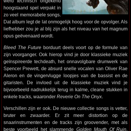
werd technisch ongekend
hoogstaand spel verpakt in
zo veel memorabele songs.
Dat album legt de lat onmogelijk hoog voor de opvolger. Als
liefhebber zou je al blij zijn als het niveau van het magnum
opus geëvenaard wordt.
Bleed The Future
borduurt deels voort op de formule van
zijn voorganger. Ook hierop vind je door klassieke muziek
geïnspireerde techdeath, het onnavolgbare drumwerk van
Spencer Prewett, de absurd snelle vocalen van Oliver Rae
Aleron en de vingervlugge loopjes van de bassist en de
gitaristen. De invloed uit de klassieke muziek vind je
bijvoorbeeld nadrukkelijk terug in kalme, cleane stukken in
enkele tracks, waaronder
Reverie On The Onyx
.
Verschillen zijn er ook. De nieuwe collectie songs is vetter,
bruter en zwaarder. Er zit meer distortion op de
snaarinstrumenten en de tracks zijn groovender, met als
beste voorbeeld het slammende
Golden Mouth Of Ruin
.