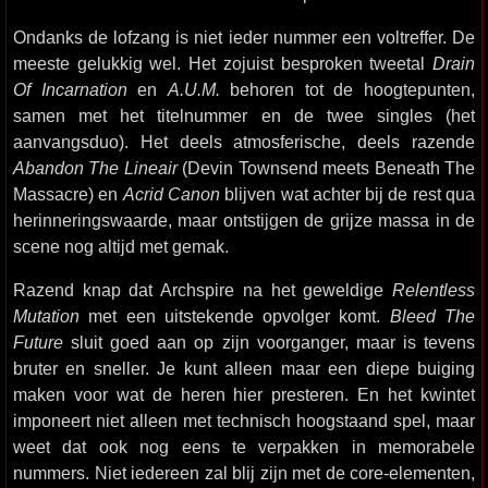
Ondanks de lofzang is niet ieder nummer een voltreffer. De
meeste gelukkig wel. Het zojuist besproken tweetal
Drain
Of Incarnation
en
A.U.M.
behoren tot de hoogtepunten,
samen met het titelnummer en de twee singles (het
aanvangsduo). Het deels atmosferische, deels razende
Abandon The Lineair
(Devin Townsend meets Beneath The
Massacre) en
Acrid Canon
blijven wat achter bij de rest qua
herinneringswaarde, maar ontstijgen de grijze massa in de
scene nog altijd met gemak.
Razend knap dat Archspire na het geweldige
Relentless
Mutation
met een uitstekende opvolger komt.
Bleed The
Future
sluit goed aan op zijn voorganger, maar is tevens
bruter en sneller. Je kunt alleen maar een diepe buiging
maken voor wat de heren hier presteren. En het kwintet
imponeert niet alleen met technisch hoogstaand spel, maar
weet dat ook nog eens te verpakken in memorabele
nummers. Niet iedereen zal blij zijn met de core-elementen,