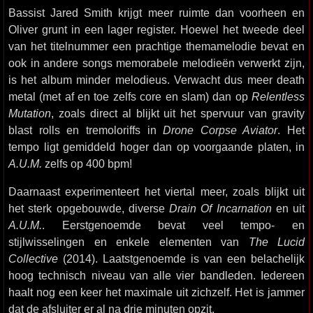
Bassist Jared Smith krijgt meer ruimte dan voorheen en
Oliver grunt in een lager register. Hoewel het tweede deel
van het titelnummer een prachtige themamelodie bevat en
ook in andere songs memorabele melodieën verwerkt zijn,
is het album minder melodieus. Verwacht dus meer death
metal (met af en toe zelfs core en slam) dan op
Relentless
Mutation
, zoals direct al blijkt uit het spervuur van gravity
blast rolls en tremoloriffs in
Drone Corpse Aviator
. Het
tempo ligt gemiddeld hoger dan op voorgaande platen, in
A.U.M.
zelfs op 400 bpm!
Daarnaast experimenteert het viertal meer, zoals blijkt uit
het sterk opgebouwde, diverse
Drain Of Incarnation
en uit
A.U.M.
. Eerstgenoemde bevat veel tempo- en
stijlwisselingen en enkele elementen van
The Lucid
Collective
(2014). Laatstgenoemde is van een belachelijk
hoog technisch niveau van alle vier bandleden. Iedereen
haalt nog een keer het maximale uit zichzelf. Het is jammer
dat de afsluiter er al na drie minuten opzit.