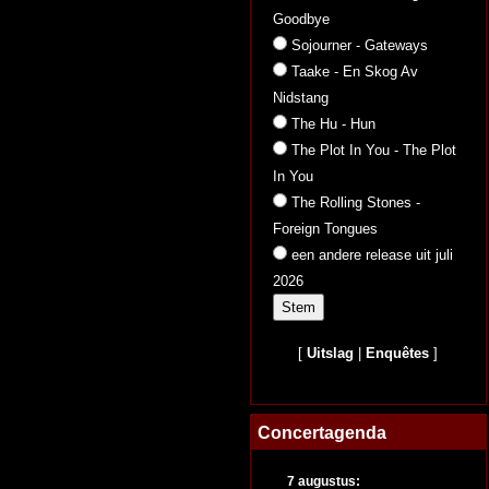
Goodbye
Sojourner - Gateways
Taake - En Skog Av
Nidstang
The Hu - Hun
The Plot In You - The Plot
In You
The Rolling Stones -
Foreign Tongues
een andere release uit juli
2026
[
Uitslag
|
Enquêtes
]
Concertagenda
7 augustus: