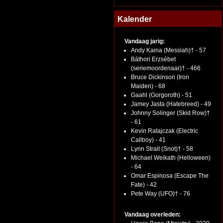
Kalender
Vandaag jarig:
Andy Kaina (Messiah)† - 57
Báthori Erzsébet
(seriemoordenaar)† - 466
Bruce Dickinson (Iron
Maiden) - 68
Gaahl (Gorgoroth) - 51
Jamey Jasta (Hatebreed) - 49
Johnny Solinger (Skid Row)†
- 61
Kevin Ratajczak (Electric
Callboy) - 41
Lynn Strait (Snot)† - 58
Michael Weikath (Helloween)
- 64
Omar Espinosa (Escape The
Fate) - 42
Pete Way (UFO)† - 76
Vandaag overleden: