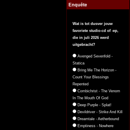
Enquête
Wat is tot dusver jouw
favoriete studio-cd of -ep,
die in juli 2026 werd
uitgebracht?
Avenged Sevenfold -
Statica
Bring Me The Horizon -
Count Your Blessings
Repented
Combichrist - The Venom
In The Mouth Of God
Deep Purple - Splat!
Devildriver - Strike And Kill
Dreamtale - Aetherbound
Emptiness - Nowhere