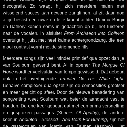
discografie. Zo waagt hij zich meerdere malen met
wisselend succes aan gewone zanglijnen, al zit daar nog
altijd beslist een ruwe en felle kracht achter. Dimmu Borgir
en Bathory komen soms in gedachten op bij het luisteren
naar de vocalen. In afsluiter
From Archaeon Into Oblivion
overtuigt hij juist met heel kalme achtergrondzang, die een
mooi contrast vormt met de striemende riffs.
Meerdere songs zijn veel minder primitief qua opzet dan je
van Soulburn gewend bent. Al in opener
The Morgue Of
Hope
wordt er veelvuldig van tempo gewisseld. Dat gebeurt
ook in het overtuigende
Tempter Ov The White Light
.
Behalve complexer qua opzet zijn de composities grootser
en meer gericht op sfeer. Door de nieuwe benadering van
songwriting weet Soulburn wat beter de aandacht vast te
houden. De ene keer gebeurt dat met een prima versnelling
en gesproken passages (
Shrines Of Apathy
), de andere
keer, in
Anointed - Blessed - And Born For Burning
, zijn het
de gastvocalen van Martin van Drunen (Asphyx). Het