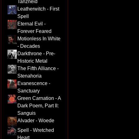
Tanzneid
Leatherwitch - First
Spell
Eternal Evil -
Forever Feared
Motionless In White
- Decades
Darkthrone - Pre-
Historic Metal
The Fifth Alliance -
Stenahoria
Evanescence -
Sanctuary
Green Carnation - A
Dark Poem, Part II:
Sanguis
Alvader - Woede
Spell - Wretched
Heart