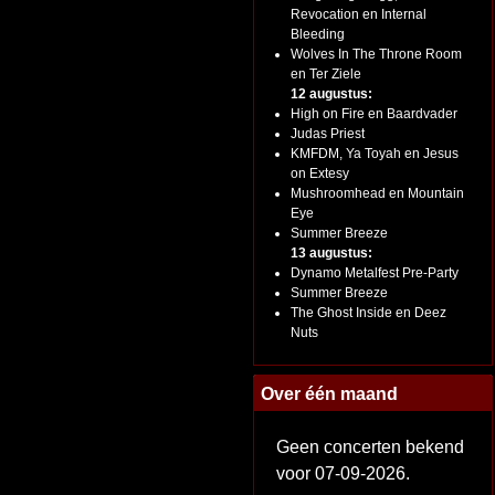
Revocation en Internal
Bleeding
Wolves In The Throne Room
en Ter Ziele
12 augustus:
High on Fire en Baardvader
Judas Priest
KMFDM, Ya Toyah en Jesus
on Extesy
Mushroomhead en Mountain
Eye
Summer Breeze
13 augustus:
Dynamo Metalfest Pre-Party
Summer Breeze
The Ghost Inside en Deez
Nuts
Over één maand
Geen concerten bekend
voor 07-09-2026.