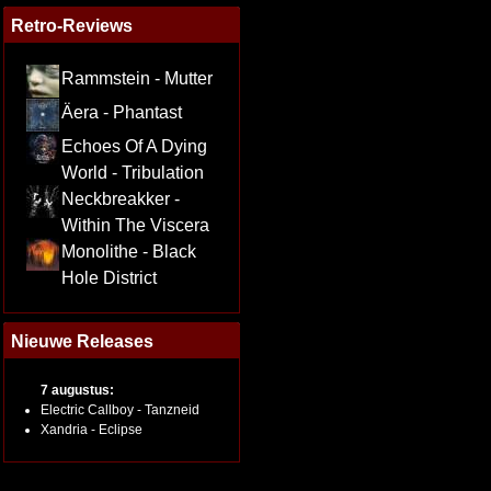
Retro-Reviews
Rammstein - Mutter
Äera - Phantast
Echoes Of A Dying
World - Tribulation
Neckbreakker -
Within The Viscera
Monolithe - Black
Hole District
Nieuwe Releases
7 augustus:
Electric Callboy - Tanzneid
Xandria - Eclipse