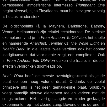
verrassende, atmosferische intermezzo
Triumphant One
begint sfeervol, bijna Floydiaans, maar het stevigere vervolg
is helaas minder sterk.
De oldschoolriffs (à la Mayhem, Darkthrone, Bathory,
Venom, Hellhammer) zijn relatief rechtdoorzee. De sterkste
exemplaren vind je in
From Archeon To Oblivion
, het snelle
en hamerende
Anarchist
,
Tempter Of The White Light
en
Noah’s Dark
. In die laatste twee verdient ook het doomy
leadgitaarwerk, dat voor diepte zorgt, een compliment. Ook
in
From Archeon Into Oblivion
duiken die fraaie, in diepte-
effecten verdronken doomleads op.
Noa’s D’ark
heeft de meeste overtuigingskracht als je de
plaat op een hoog volume draait. Ondanks de veelal
primitieve riffs is het geen gemakkelijke plaat. Soulburn
voegt namelijk nieuwe elementen toe en varieert met de
songstructuren. Het levert geslaagde en minder geslaagde
experimenten op met cleane zang. Bovendien is de ene riff