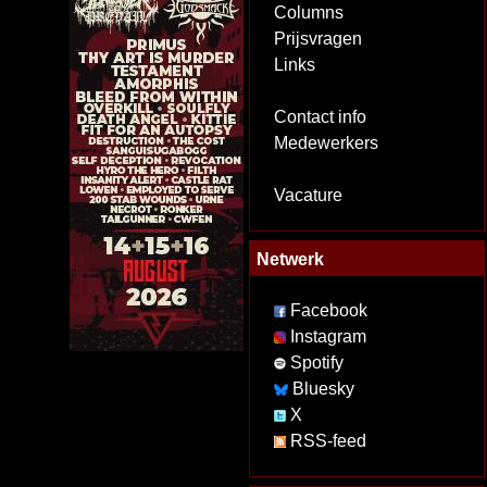
Columns
Prijsvragen
Links
Contact info
Medewerkers
Vacature
Netwerk
Facebook
Instagram
Spotify
Bluesky
X
RSS-feed