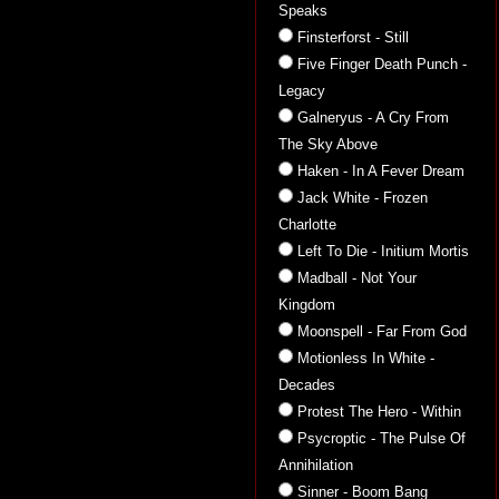
Speaks
Finsterforst - Still
Five Finger Death Punch -
Legacy
Galneryus - A Cry From
The Sky Above
Haken - In A Fever Dream
Jack White - Frozen
Charlotte
Left To Die - Initium Mortis
Madball - Not Your
Kingdom
Moonspell - Far From God
Motionless In White -
Decades
Protest The Hero - Within
Psycroptic - The Pulse Of
Annihilation
Sinner - Boom Bang