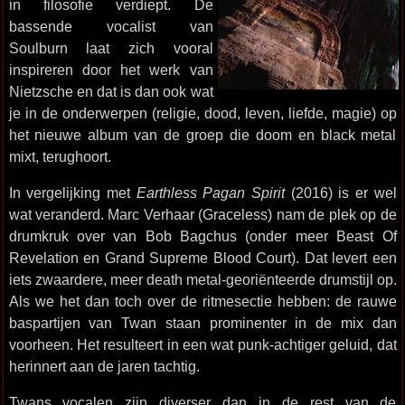
in filosofie verdiept. De
bassende vocalist van
Soulburn laat zich vooral
inspireren door het werk van
Nietzsche en dat is dan ook wat
je in de onderwerpen (religie, dood, leven, liefde, magie) op
het nieuwe album van de groep die doom en black metal
mixt, terughoort.
In vergelijking met
Earthless Pagan Spirit
(2016) is er wel
wat veranderd. Marc Verhaar (Graceless) nam de plek op de
drumkruk over van Bob Bagchus (onder meer Beast Of
Revelation en Grand Supreme Blood Court). Dat levert een
iets zwaardere, meer death metal-georiënteerde drumstijl op.
Als we het dan toch over de ritmesectie hebben: de rauwe
baspartijen van Twan staan prominenter in de mix dan
voorheen. Het resulteert in een wat punk-achtiger geluid, dat
herinnert aan de jaren tachtig.
Twans vocalen zijn diverser dan in de rest van de