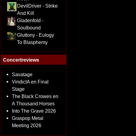
DevilDriver - Strike
And Kill
Gladenfold -
Soulbound
Gluttony - Eulogy
To Blasphemy
Concertreviews
Savatage
VindictA en Final
Stage
The Black Crowes en
A Thousand Horses
Into The Grave 2026
Graspop Metal
Meeting 2026