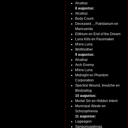
Alcatraz
8 augustus:
Alcatraz
Body Count
Deceased..., Putridarium en
Mancuerda
Elithium en End of the Dream
Luna Kills en Pacemaker
M'era Luna
Wolfmother
9 augustus:
Alcatraz
Arch Enemy
M'era Luna
Midnight en Phantom
Corporation
Spectral Wound, Invulche en
Blodzallog
10 augustus:
Mortal Sin en Hidden Intent
Municipal Waste en
Schizophrenia
11 augustus:
Lagwagon
Sanguisugabogg,