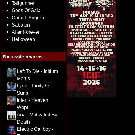
Tailgunner
Gods Of Gaia
Carach Angren
Sabaton
After Forever
Helloween
Nieuwste reviews
Left To Die - Initium
Mortis
Lynx - Trinity Of
Suns
Inferi - Heaven
Wept
Ana - Motivated By
Death
Electric Callboy -