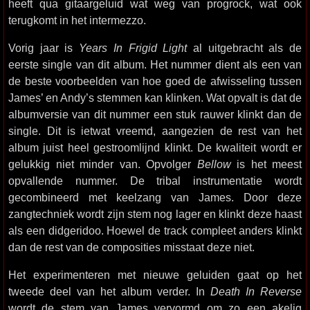
heeft qua gitaargeluid wat weg van progrock, wat ook
terugkomt in het intermezzo.
Vorig jaar is
Years In Frigid Light
al uitgebracht als de
eerste single van dit album. Het nummer dient als een van
de beste voorbeelden van hoe goed de afwisseling tussen
James’ en Andy’s stemmen kan klinken. Wat opvalt is dat de
albumversie van dit nummer een stuk rauwer klinkt dan de
single. Dit is ietwat vreemd, aangezien de rest van het
album juist heel gestroomlijnd klinkt. De kwaliteit wordt er
gelukkig niet minder van. Opvolger
Bellow
is het meest
opvallende nummer. De tribal instrumentatie wordt
gecombineerd met keelzang van James. Door deze
zangtechniek wordt zijn stem nog lager en klinkt deze haast
als een didgeridoo. Hoewel de track compleet anders klinkt
dan de rest van de composities misstaat deze niet.
Het experimenteren met nieuwe geluiden gaat op het
tweede deel van het album verder. In
Death In Reverse
wordt de stem van James vervormd om zo een akelig