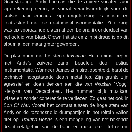
Gitarist/zanger Andy Thomas, die de zuivere vocalen voor
zijn rekening neemt, is vooral verantwoordelijk voor de
laatste paar emoties. Zijn engelenzang is intiem en
contrasteert met de deathmetalinstrumentatie. Zijn zang
was op voorgaande platen al een belangrijk onderdeel van
het geluid van Black Crown Initiate en zijn bijdrage is op dit
album alleen maar groter geworden.
De plaat opent met het sterke
Invitation
. Het nummer begint
met Andy’s zuivere zang, begeleid door rustige
instrumentatie. Wanneer James zijn strot opentrekt, barst de
technisch hoogstaande death metal los. Zijn grunts zijn
agressief en doen denken aan die van Wacław "Vogg"
Kiełtyka van Decapitated. Het nummer blijft muzikaal
wisselen zonder coherentie te verliezen. Zo gaat het ook in
Son Of War
. Vooral het contrast tussen de hoge stem van
Andy en de razendsnelle drumpartijen in het refrein vallen
hier op.
Trauma Bonds
is een mengeling van het bekende
deahtmetalgeluid van de band en metalcore. Het refrein