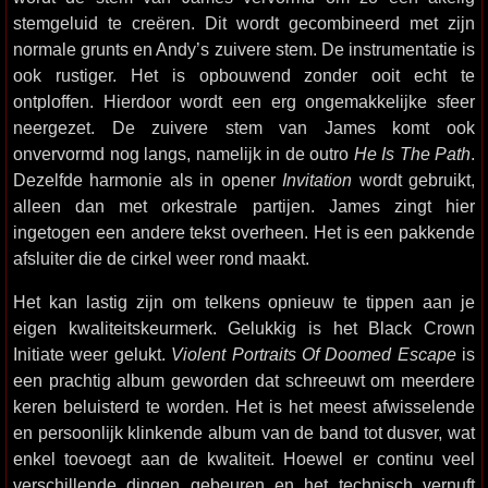
stemgeluid te creëren. Dit wordt gecombineerd met zijn
normale grunts en Andy’s zuivere stem. De instrumentatie is
ook rustiger. Het is opbouwend zonder ooit echt te
ontploffen. Hierdoor wordt een erg ongemakkelijke sfeer
neergezet. De zuivere stem van James komt ook
onvervormd nog langs, namelijk in de outro
He Is The Path
.
Dezelfde harmonie als in opener
Invitation
wordt gebruikt,
alleen dan met orkestrale partijen. James zingt hier
ingetogen een andere tekst overheen. Het is een pakkende
afsluiter die de cirkel weer rond maakt.
Het kan lastig zijn om telkens opnieuw te tippen aan je
eigen kwaliteitskeurmerk. Gelukkig is het Black Crown
Initiate weer gelukt.
Violent Portraits Of Doomed Escape
is
een prachtig album geworden dat schreeuwt om meerdere
keren beluisterd te worden. Het is het meest afwisselende
en persoonlijk klinkende album van de band tot dusver, wat
enkel toevoegt aan de kwaliteit. Hoewel er continu veel
verschillende dingen gebeuren en het technisch vernuft