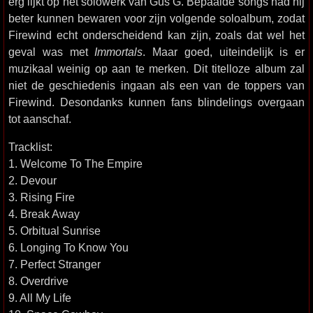
erg lijkt op het solowerk van Gus G. Bepaalde songs had hij
beter kunnen bewaren voor zijn volgende soloalbum, zodat
Firewind echt onderscheidend kan zijn, zoals dat wel het
geval was met
Immortals
. Maar goed, uiteindelijk is er
muzikaal weinig op aan te merken. Dit titelloze album zal
niet de geschiedenis ingaan als een van de toppers van
Firewind. Desondanks kunnen fans blindelings overgaan
tot aanschaf.
Tracklist:
1. Welcome To The Empire
2. Devour
3. Rising Fire
4. Break Away
5. Orbitual Sunrise
6. Longing To Know You
7. Perfect Stranger
8. Overdrive
9. All My Life