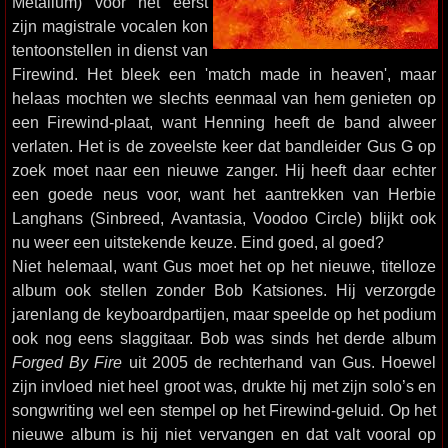
Metalium) voor het eerst
zijn magistrale vocalen kon
tentoonstellen in dienst van
Firewind. Het bleek een 'match made in heaven', maar
helaas mochten we slechts eenmaal van hem genieten op
een Firewind-plaat, want Henning heeft de band alweer
verlaten. Het is de zoveelste keer dat bandleider Gus G op
zoek moet naar een nieuwe zanger. Hij heeft daar echter
een goede neus voor, want het aantrekken van Herbie
Langhans (Sinbreed, Avantasia, Voodoo Circle) blijkt ook
nu weer een uitstekende keuze. Eind goed, al goed?
Niet helemaal, want Gus moet het op het nieuwe, titelloze
album ook stellen zonder Bob Katsiones. Hij verzorgde
jarenlang de keyboardpartijen, maar speelde op het podium
ook nog eens slaggitaar. Bob was sinds het derde album
Forged By Fire
uit 2005 de rechterhand van Gus. Hoewel
zijn invloed niet heel groot was, drukte hij met zijn solo’s en
songwriting wel een stempel op het Firewind-geluid. Op het
nieuwe album is hij niet vervangen en dat valt vooral op