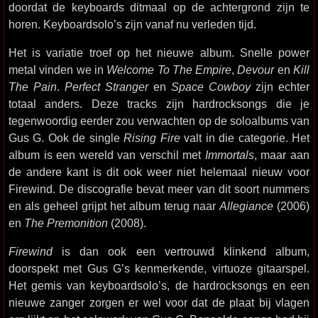
doordat de keyboards ditmaal op de achtergrond zijn te
horen. Keyboardsolo’s zijn vanaf nu verleden tijd.
Het is variatie troef op het nieuwe album. Snelle power
metal vinden we in
Welcome To The Empire
,
Devour
en
Kill
The Pain
.
Perfect Stranger
en
Space Cowboy
zijn echter
totaal anders. Deze tracks zijn hardrocksongs die je
tegenwoordig eerder zou verwachten op de soloalbums van
Gus G. Ook de single
Rising Fire
valt in die categorie. Het
album is een wereld van verschil met
Immortals
, maar aan
de andere kant is dit ook weer niet helemaal nieuw voor
Firewind. De discografie bevat meer van dit soort nummers
en als geheel grijpt het album terug naar
Allegiance
(2006)
en
The Premonition
(2008).
Firewind
is dan ook een vertrouwd klinkend album,
doorspekt met Gus G’s kenmerkende, virtuoze gitaarspel.
Het gemis van keyboardsolo’s, de hardrocksongs en een
nieuwe zanger zorgen er wel voor dat de plaat bij vlagen