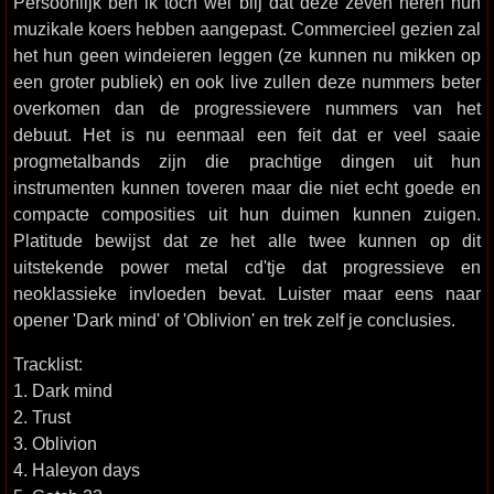
Persoonlijk ben ik toch wel blij dat deze zeven heren hun
muzikale koers hebben aangepast. Commercieel gezien zal
het hun geen windeieren leggen (ze kunnen nu mikken op
een groter publiek) en ook live zullen deze nummers beter
overkomen dan de progressievere nummers van het
debuut. Het is nu eenmaal een feit dat er veel saaie
progmetalbands zijn die prachtige dingen uit hun
instrumenten kunnen toveren maar die niet echt goede en
compacte composities uit hun duimen kunnen zuigen.
Platitude bewijst dat ze het alle twee kunnen op dit
uitstekende power metal cd'tje dat progressieve en
neoklassieke invloeden bevat. Luister maar eens naar
opener 'Dark mind' of 'Oblivion' en trek zelf je conclusies.
Tracklist:
1. Dark mind
2. Trust
3. Oblivion
4. Haleyon days