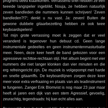
prognerd deed klaarkomen. Verrassend snel hebben ze een
tweede langspeler ingeblikt. Nouja, ze hebben natuurlijk
zeven bandleden die nummers kunnen schrijven! 'Zeven
bandleden?!?'; denkt u nu vast. Ja: zeven! Buiten de
gewone dubbele gitaarbezetting hebben ze ook twee
keyboardspelers!
Tot mijn grote verrassing moet ik zeggen dat er veel
veranderd is tegenover hun debuut cd. Geen lange
instrumentale gedeeltes en geen instrumentenmasturbatie
meer. Neen, deze keer heeft de band gekozen voor een
agressieve rechttoe-rechtaan stijl. Het album begint met vier
nummers die niet langer klonken dan vier minuten en die
erg refreingericht zijn. De muziek is volgepompt met harde
en snelle gitaarriffs. De keyboardlijnen zorgen deze keer
meer voor extra verfraaiing en plaats van als leadinstrument
te fungeren. Zanger Erik Blomvist is nog maar 23 jaar maar
heeft al jaren een dijk van een stem Agressief, gevoelig,
zeurachtig, tegendraads: hij kan echt alles aan.